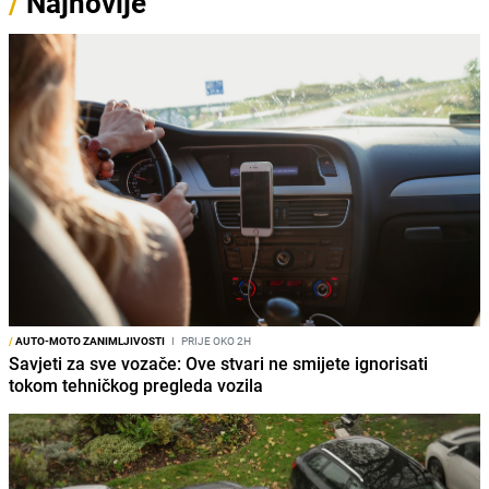
/
Najnovije
/
AUTO-MOTO ZANIMLJIVOSTI
I
PRIJE OKO 2H
Savjeti za sve vozače: Ove stvari ne smijete ignorisati
tokom tehničkog pregleda vozila