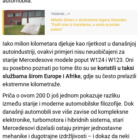
automobila.
TRENDING
Milutin Dimac o strahotama logora Omarska:
"Došli smo iz Keraterma, a onda je počeo
pakao"
Iako milion kilometara djeluje kao rijetkost u današnjoj
autoindustriji, ovakvi primjeri nisu neuobičajeni za
starije Mercedesove modele poput W124 i W123. Oni
su posebno poznati po tome što su se
koristili u taksi
službama širom Europe i Afrike
, gdje su često prelazili
ekstremne kilometraže.
Priča o ovom 200 D još jednom pokazuje razliku
između starije i moderne automobilske filozofije. Dok
današnji automobili sve više zavise od kompleksne
elektronike, turbomotora i hibridnih sistema, stari
Mercedesovi dizelaši ostaju primjer jednostavne
mehanike i dugotrajne izdržljivosti – i dokaz da neki