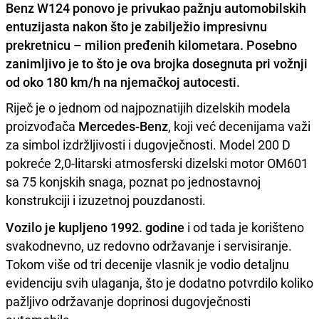
Benz W124 ponovo je privukao pažnju automobilskih
entuzijasta nakon što je zabilježio impresivnu
prekretnicu – milion pređenih kilometara. Posebno
zanimljivo je to što je ova brojka dosegnuta pri vožnji
od oko 180 km/h na njemačkoj autocesti.
Riječ je o jednom od najpoznatijih dizelskih modela
proizvođača
Mercedes-Benz
, koji već decenijama važi
za simbol izdržljivosti i dugovječnosti. Model 200 D
pokreće 2,0-litarski atmosferski dizelski motor OM601
sa 75 konjskih snaga, poznat po jednostavnoj
konstrukciji i izuzetnoj pouzdanosti.
Vozilo je kupljeno 1992. godine
i od tada je korišteno
svakodnevno, uz redovno održavanje i servisiranje.
Tokom više od tri decenije vlasnik je vodio detaljnu
evidenciju svih ulaganja, što je dodatno potvrdilo koliko
pažljivo održavanje doprinosi dugovječnosti