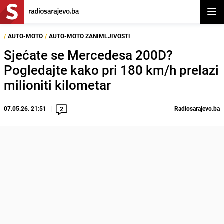
Otvor
/
AUTO-MOTO
/
AUTO-MOTO ZANIMLJIVOSTI
Sjećate se Mercedesa 200D?
Pogledajte kako pri 180 km/h prelazi
milioniti kilometar
07.05.26. 21:51
Radiosarajevo.ba
2