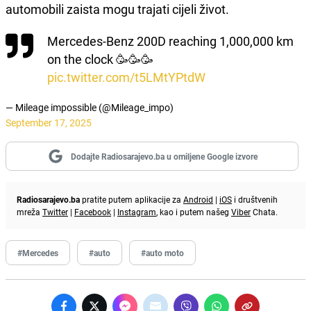
automobili zaista mogu trajati cijeli život.
Mercedes-Benz 200D reaching 1,000,000 km
on the clock 🥳🥳🥳
pic.twitter.com/t5LMtYPtdW
— Mileage impossible (@Mileage_impo)
September 17, 2025
Dodajte Radiosarajevo.ba u omiljene Google izvore
Radiosarajevo.ba
pratite putem aplikacije za
Android
|
iOS
i društvenih
mreža
Twitter
|
Facebook
|
Instagram
, kao i putem našeg
Viber
Chata.
#Mercedes
#auto
#auto moto