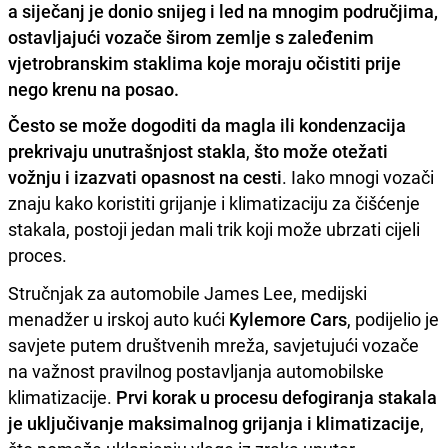
a siječanj je donio snijeg i led na mnogim područjima,
ostavljajući vozače širom zemlje s zaleđenim
vjetrobranskim staklima koje moraju očistiti prije
nego krenu na posao.
Često se može dogoditi da magla ili kondenzacija
prekrivaju unutrašnjost stakla
,
što može otežati
vožnju i izazvati opasnost na cesti
. Iako mnogi vozači
znaju kako koristiti grijanje i klimatizaciju za čišćenje
stakala, postoji jedan mali trik koji može ubrzati cijeli
proces.
Stručnjak za automobile James Lee, medijski
menadžer u irskoj auto kući
Kylemore Cars
, podijelio je
savjete putem društvenih mreža, savjetujući vozače
na važnost pravilnog postavljanja automobilske
klimatizacije.
Prvi korak u procesu defogiranja stakala
je uključivanje maksimalnog grijanja i klimatizacije
,