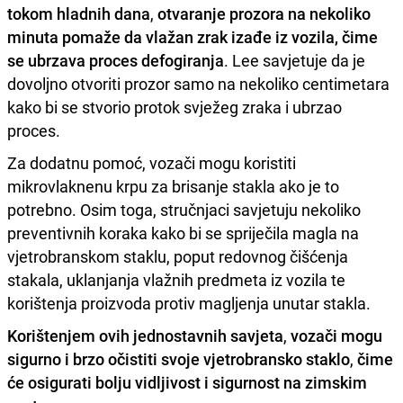
tokom hladnih dana
,
otvaranje prozora na nekoliko
minuta pomaže da vlažan zrak izađe iz vozila, čime
se ubrzava proces defogiranja
. Lee savjetuje da je
dovoljno otvoriti prozor samo na nekoliko centimetara
kako bi se stvorio protok svježeg zraka i ubrzao
proces.
Za dodatnu pomoć, vozači mogu koristiti
mikrovlaknenu krpu za brisanje stakla ako je to
potrebno. Osim toga, stručnjaci savjetuju nekoliko
preventivnih koraka kako bi se spriječila magla na
vjetrobranskom staklu, poput redovnog čišćenja
stakala, uklanjanja vlažnih predmeta iz vozila te
korištenja proizvoda protiv magljenja unutar stakla.
Korištenjem ovih jednostavnih savjeta
,
vozači mogu
sigurno i brzo očistiti svoje vjetrobransko staklo
,
čime
će osigurati bolju vidljivost i sigurnost na zimskim