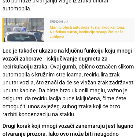
što pomaže uklanjanju vlage iz zraka unutar
automobila.
TRENDING
Mirni protesti autoškola Tuzlanskog kantona:
Ne želimo sukob, institucije moraju čuti naše
zahtjeve
Lee je također ukazao na ključnu funkciju koju mnogi
vozači zaborave - isključivanje dugmeta za
recirkulaciju zraka
. Ovaj gumb, obično označen slikom
automobila s kružnim strelicama, recirkulira zrak
unutar vozila, što znači da će se vlažan zrak zadržavati
unutar kabine. Da biste brzo uklonili maglu, važno je
osigurati da recirkulacija bude isključena, čime ćete
omogućiti unos svježeg, suhog zraka koji će brzo
razbiti kondenzaciju na staklu.
Drugi korak koji mnogi vozači zanemaruju jest lagano
otvaranje prozora
.
Iako ovo može biti neugodno