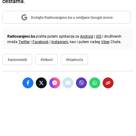
cestama
.
Dodajte Radiosarajevo.ba u omiljene Google izvore
Radiosarajevo.ba
pratite putem aplikacije za
Android
|
iOS
i društvenih
mreža
Twitter
|
Facebook
|
Instagram
, kao i putem našeg
Viber
Chata.
#automobili
#trikovi
#hladnoća