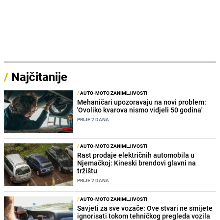
/
Najčitanije
/
AUTO-MOTO ZANIMLJIVOSTI
Mehaničari upozoravaju na novi problem:
'Ovoliko kvarova nismo vidjeli 50 godina'
PRIJE 2 DANA
/
AUTO-MOTO ZANIMLJIVOSTI
Rast prodaje električnih automobila u
Njemačkoj: Kineski brendovi glavni na
tržištu
PRIJE 2 DANA
/
AUTO-MOTO ZANIMLJIVOSTI
Savjeti za sve vozače: Ove stvari ne smijete
ignorisati tokom tehničkog pregleda vozila