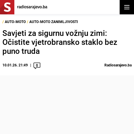
Otvor
/
AUTO-MOTO
/
AUTO-MOTO ZANIMLJIVOSTI
Savjeti za sigurnu vožnju zimi:
Očistite vjetrobransko staklo bez
puno truda
10.01.26. 21:49
Radiosarajevo.ba
0