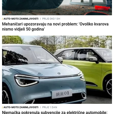
/
AUTO-MOTO ZANIMLJIVOSTI
I
PRIJE OKO 13H
Mehaničari upozoravaju na novi problem: 'Ovoliko kvarova
nismo vidjeli 50 godina'
/
AUTO-MOTO ZANIMLJIVOSTI
I
PRIJE 1 DAN
Njemačka pokrenula subvencije za električne automobile: