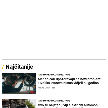
/
Najčitanije
/
AUTO-MOTO ZANIMLJIVOSTI
Mehaničari upozoravaju na novi problem:
'Ovoliko kvarova nismo vidjeli 50 godina'
PRIJE OKO 13H
/
AUTO-MOTO ZANIMLJIVOSTI
Ovo su najštedljiviji električni automobili: