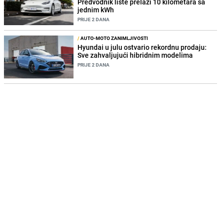
Predvodnik liste prelazi 10 kilometara sa
jednim kWh
PRIJE 2 DANA
/
AUTO-MOTO ZANIMLJIVOSTI
Hyundai u julu ostvario rekordnu prodaju:
Sve zahvaljujući hibridnim modelima
PRIJE 2 DANA