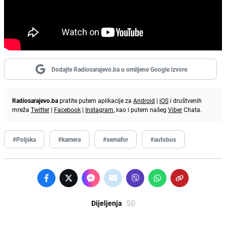
Dodajte Radiosarajevo.ba u omiljene Google izvore
Radiosarajevo.ba
pratite putem aplikacije za
Android
|
iOS
i društvenih
mreža
Twitter
|
Facebook
|
Instagram
, kao i putem našeg
Viber
Chata.
#Poljska
#kamera
#semafor
#autobus
50
Dijeljenja