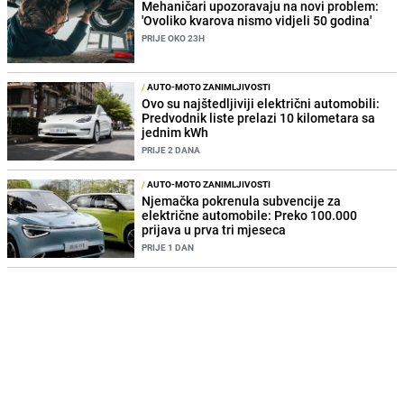
Mehaničari upozoravaju na novi problem:
'Ovoliko kvarova nismo vidjeli 50 godina'
PRIJE OKO 23H
/
AUTO-MOTO ZANIMLJIVOSTI
Ovo su najštedljiviji električni automobili:
Predvodnik liste prelazi 10 kilometara sa
jednim kWh
PRIJE 2 DANA
/
AUTO-MOTO ZANIMLJIVOSTI
Njemačka pokrenula subvencije za
električne automobile: Preko 100.000
prijava u prva tri mjeseca
PRIJE 1 DAN