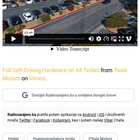
Full Self-Driving Hardware on All Teslas
from
Tesla
Motors
on
Vimeo
.
Dodajte Radiosarajevo.ba u omiljene Google izvore
Radiosarajevo.ba
pratite putem aplikacije za
Android
|
iOS
i društvenih
mreža
Twitter
|
Facebook
|
Instagram
, kao i putem našeg
Viber
Chata.
#video
#samoupravljajuća vozila
#Tesla Motors