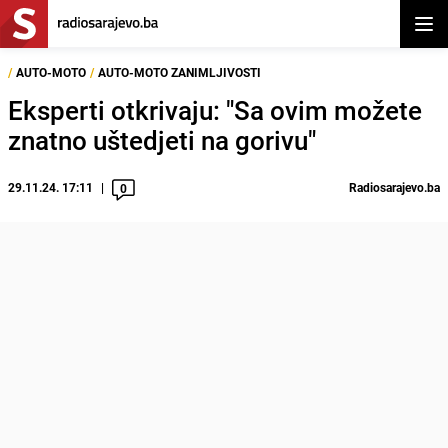
Otvor
/
AUTO-MOTO
/
AUTO-MOTO ZANIMLJIVOSTI
Eksperti otkrivaju: "Sa ovim možete
znatno uštedjeti na gorivu"
29.11.24. 17:11
Radiosarajevo.ba
0