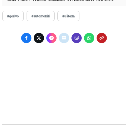
#gorivo
#automobili
#ušteda