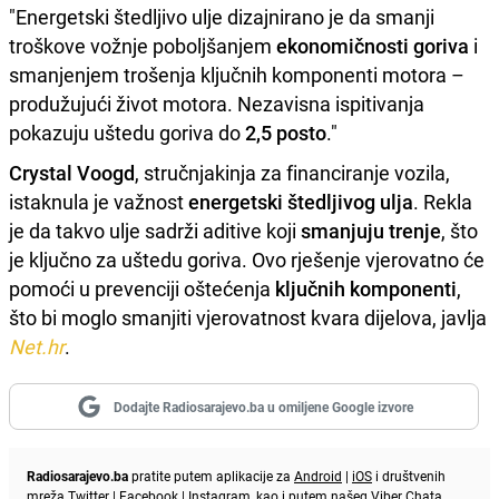
"Energetski štedljivo ulje dizajnirano je da smanji
troškove vožnje poboljšanjem
ekonomičnosti goriva
i
smanjenjem trošenja ključnih komponenti motora –
produžujući život motora. Nezavisna ispitivanja
pokazuju uštedu goriva do
2,5 posto
."
Crystal Voogd
, stručnjakinja za financiranje vozila,
istaknula je važnost
energetski štedljivog ulja
. Rekla
je da takvo ulje sadrži aditive koji
smanjuju trenje
, što
je ključno za uštedu goriva. Ovo rješenje vjerovatno će
pomoći u prevenciji oštećenja
ključnih komponenti
,
što bi moglo smanjiti vjerovatnost kvara dijelova, javlja
Net.hr
.
Dodajte Radiosarajevo.ba u omiljene Google izvore
Radiosarajevo.ba
pratite putem aplikacije za
Android
|
iOS
i društvenih
mreža
Twitter
|
Facebook
|
Instagram
, kao i putem našeg
Viber
Chata.