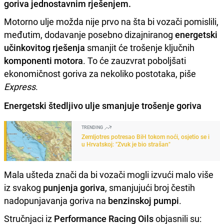
goriva jednostavnim rješenjem.
Motorno ulje možda nije prvo na šta bi vozači pomislili,
međutim, dodavanje posebno dizajniranog
energetski
učinkovitog rješenja
smanjit će trošenje ključnih
komponenti motora
. To će zauzvrat poboljšati
ekonomičnost goriva za nekoliko postotaka, piše
Express
.
Energetski štedljivo ulje smanjuje trošenje goriva
TRENDING
Zemljotres potresao BiH tokom noći, osjetio se i
u Hrvatskoj: "Zvuk je bio strašan"
Mala ušteda znači da bi vozači mogli izvući malo više
iz svakog
punjenja goriva
, smanjujući broj čestih
nadopunjavanja goriva na
benzinskoj pumpi
.
Stručnjaci iz
Performance Racing Oils
objasnili su: