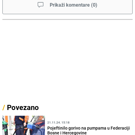
Prikaži komentare
(
0
)
/
Povezano
21.11.24. 15:18
Pojeftinilo gorivo na pumpama u Federaciji
Bosne i Hercegovine