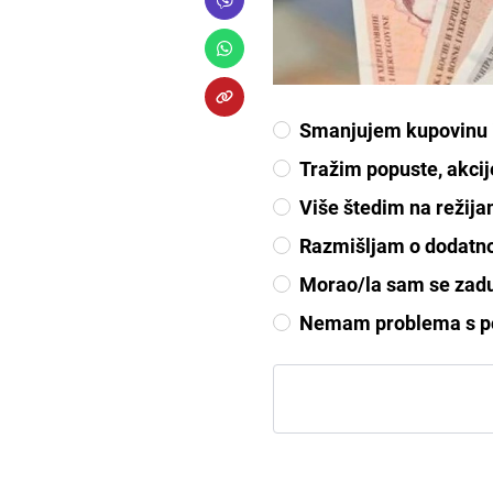
Smanjujem kupovinu i
Tražim popuste, akci
Više štedim na režija
Razmišljam o dodatno
Morao/la sam se zadu
Nemam problema s p