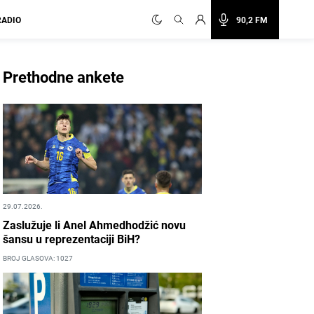
RADIO
90,2 FM
Prethodne ankete
29.07.2026.
Zaslužuje li Anel Ahmedhodžić novu
šansu u reprezentaciji BiH?
BROJ GLASOVA: 1027