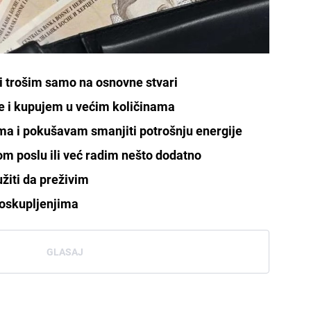
 trošim samo na osnovne stvari
je i kupujem u većim količinama
ma i pokušavam smanjiti potrošnju energije
m poslu ili već radim nešto dodatno
žiti da preživim
oskupljenjima
GLASAJ