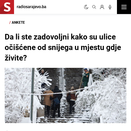
Otvor
/
ANKETE
Da li ste zadovoljni kako su ulice
očišćene od snijega u mjestu gdje
živite?