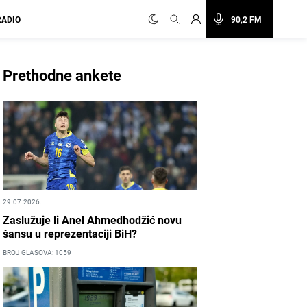
RADIO
90,2 FM
Prethodne ankete
29.07.2026.
Zaslužuje li Anel Ahmedhodžić novu
šansu u reprezentaciji BiH?
BROJ GLASOVA: 1059