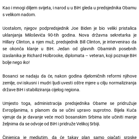
Kao i mnogi diljem svijeta, i narod u u BiH gleda u predsjednika Obamu
s velikom nadom.
Uostalom, njegov podpredsjednik Joe Biden je bio veliki pristalica
uklanjanja Miloševića 90-tih godina. Nova državna sekretarka je
Hillary Clinton, a njen muž, predsjednik Bill Clinton, je intervenirao da
se okonča klanje u BiH. Jedan od glavnih Obaminih posebnih
izaslanika je Richard Holbrooke, diplomata – veteran, koji poznaje BiH
bolje nego iko!
Bosanci se nadaju da će, nakon godina djelomičnih reformi njihove
zemlje, ovi iskusni i mudri ljudi uvesti oštre mjere u cilju normaliziranja
države BiH i stabiliziranja cijelog regiona.
Umjesto toga, administracija predsjednika Obame se pridružuje
Evropljanima, s planom da se učini upravo suprotno. Bijela Kuća
vjeruje da je davanje veće moći bosanskim Srbima iste učiniti manje
željnima da se odvoje od BiH i pridruže Velikoj Srbiji.
Činjenica je medjutim, da će takav plan samo ojačati srpske