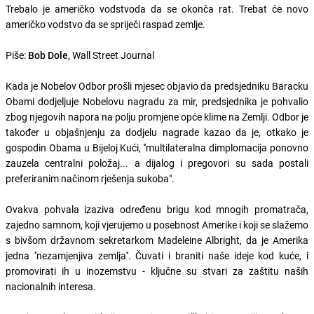
Trebalo je američko vodstvoda da se okonča rat. Trebat će novo
američko vodstvo da se spriječi raspad zemlje.
Piše:
Bob Dole
, Wall Street Journal
Kada je Nobelov Odbor prošli mjesec objavio da predsjedniku Baracku
Obami dodjeljuje Nobelovu nagradu za mir, predsjednika je pohvalio
zbog njegovih napora na polju promjene opće klime na Zemlji. Odbor je
također u objašnjenju za dodjelu nagrade kazao da je, otkako je
gospodin Obama u Bijeloj Kući, ''multilateralna dimplomacija ponovno
zauzela centralni položaj... a dijalog i pregovori su sada postali
preferiranim načinom rješenja sukoba".
Ovakva pohvala izaziva određenu brigu kod mnogih promatrača,
zajedno samnom, koji vjerujemo u posebnost Amerike i koji se slažemo
s bivšom državnom sekretarkom Madeleine Albright, da je Amerika
jedna ''nezamjenjiva zemlja''. Čuvati i braniti naše ideje kod kuće, i
promovirati ih u inozemstvu - ključne su stvari za zaštitu naših
nacionalnih interesa.