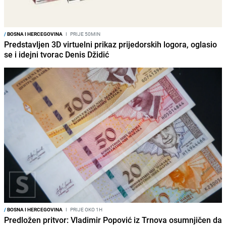
/
BOSNA I HERCEGOVINA
I
PRIJE 50MIN
Predstavljen 3D virtuelni prikaz prijedorskih logora, oglasio
se i idejni tvorac Denis Džidić
/
BOSNA I HERCEGOVINA
I
PRIJE OKO 1H
Predložen pritvor: Vladimir Popović iz Trnova osumnjičen da