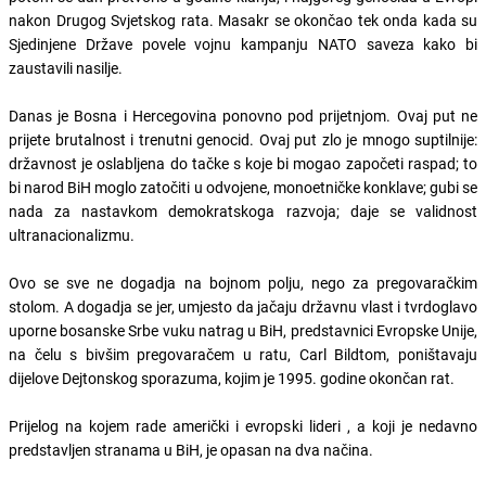
nakon Drugog Svjetskog rata. Masakr se okončao tek onda kada su
Sjedinjene Države povele vojnu kampanju NATO saveza kako bi
zaustavili nasilje.
Danas je Bosna i Hercegovina ponovno pod prijetnjom. Ovaj put ne
prijete brutalnost i trenutni genocid. Ovaj put zlo je mnogo suptilnije:
državnost je oslabljena do tačke s koje bi mogao započeti raspad; to
bi narod BiH moglo zatočiti u odvojene, monoetničke konklave; gubi se
nada za nastavkom demokratskoga razvoja; daje se validnost
ultranacionalizmu.
Ovo se sve ne dogadja na bojnom polju, nego za pregovaračkim
stolom. A dogadja se jer, umjesto da jačaju državnu vlast i tvrdoglavo
uporne bosanske Srbe vuku natrag u BiH, predstavnici Evropske Unije,
na čelu s bivšim pregovaračem u ratu, Carl Bildtom, poništavaju
dijelove Dejtonskog sporazuma, kojim je 1995. godine okončan rat.
Prijelog na kojem rade američki i evropski lideri , a koji je nedavno
predstavljen stranama u BiH, je opasan na dva načina.