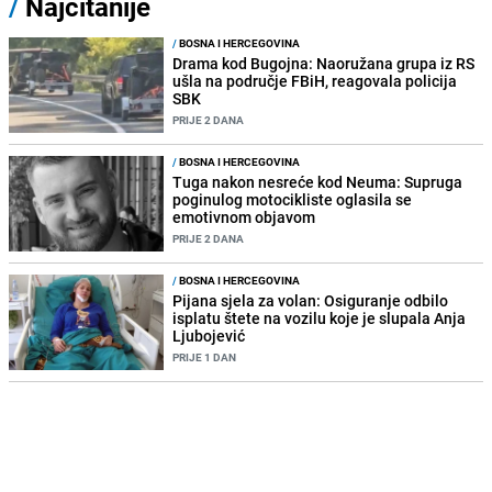
/
Najčitanije
/
BOSNA I HERCEGOVINA
Drama kod Bugojna: Naoružana grupa iz RS
ušla na područje FBiH, reagovala policija
SBK
PRIJE 2 DANA
/
BOSNA I HERCEGOVINA
Tuga nakon nesreće kod Neuma: Supruga
poginulog motocikliste oglasila se
emotivnom objavom
PRIJE 2 DANA
/
BOSNA I HERCEGOVINA
Pijana sjela za volan: Osiguranje odbilo
isplatu štete na vozilu koje je slupala Anja
Ljubojević
PRIJE 1 DAN