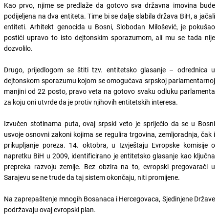
Kao prvo, njime se predlaže da gotovo sva državna imovina bude
podijeljena na dva entiteta. Time bi se dalje slabila država BiH, a jačali
entiteti. Arhitekt genocida u Bosni, Slobodan Milošević, je pokušao
postići upravo to isto dejtonskim sporazumom, ali mu se tada nije
dozvolilo.
Drugo, prijedlogom se štiti tzv. entitetsko glasanje – odrednica u
dejtonskom sporazumu kojom se omogućava srpskoj parlamentarnoj
manjini od 22 posto, pravo veta na gotovo svaku odluku parlamenta
za koju oni utvrde da je protiv njihovih entitetskih interesa.
Izvučen stotinama puta, ovaj srpski veto je spriječio da se u Bosni
usvoje osnovni zakoni kojima se regulira trgovina, zemljoradnja, čak i
prikupljanje poreza. 14. oktobra, u Izvještaju Evropske komisije o
napretku BiH u 2009, identificirano je entitetsko glasanje kao ključna
prepreka razvoju zemlje. Bez obzira na to, evropski pregovarači u
Sarajevu se ne trude da taj sistem okončaju, niti promijene.
Na zaprepaštenje mnogih Bosanaca i Hercegovaca, Sjedinjene Države
podržavaju ovaj evropski plan.