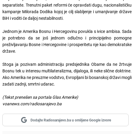
separatiste. Trenutni paket reformi će opravdati dugu, nacionalističku
kampanje Milorada Dodika kojoj je cilj slabljenje i umanjivanje države
BiH i voditi će daljoj nestabilnosti.
Jednom je Amerika Bosnu i Hercegovinu povukla s ivice ambisa. Sada
je potrebno da se još jednom odlučno i principijelno pomogne
preživljavanju Bosne i Hercegovine i prosperitetu nje kao demokratske
države.
Stoga ja pozivam administraciju predsjednika Obame da ne žrtvuje
Bosnu tek u interesu multilateralizma, dijaloga, ili neke slične doktrine.
Ako Amerika ne preuzme vodstvo, Evropljani bi bosanskoj državi mogli
zadati zadnji, smrtni udarac.
(Tekst prenešen sa portala Glas Amerike)
voanews.com/radiosarajevo.ba
Dodajte Radiosarajevo.ba u omiljene Google izvore