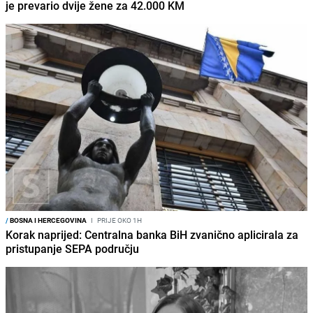
je prevario dvije žene za 42.000 KM
/
BOSNA I HERCEGOVINA
I
PRIJE OKO 1H
Korak naprijed: Centralna banka BiH zvanično aplicirala za
pristupanje SEPA području