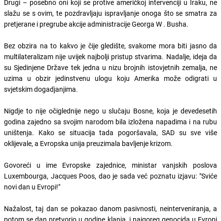
Drugi – posebno oni koji se protive američkoj intervenciji u Iraku, ne
slažu se s ovim, te pozdravljaju ispravljanje onoga što se smatra za
pretjerane i pregrube akcije administracije Georga W . Busha.
Bez obzira na to kakvo je čije gledište, svakome mora biti jasno da
multilateralizam nije uvijek najbolji pristup stvarima. Nadalje, ideja da
su Sjedinjene Države tek jedna u nizu brojnih istovjetnih zemalja, ne
uzima u obzir jedinstvenu ulogu koju Amerika može odigrati u
svjetskim dogadjanjima.
Nigdje to nije očiglednije nego u slučaju Bosne, koja je devedesetih
godina zajedno sa svojim narodom bila izložena napadima i na rubu
uništenja. Kako se situacija tada pogoršavala, SAD su sve više
oklijevale, a Evropska unija preuzimala bavljenje krizom.
Govoreći u ime Evropske zajednice, ministar vanjskih poslova
Luxembourga, Jacques Poos, dao je sada već poznatu izjavu: "Sviće
novi dan u Evropi!"
Nažalost, taj dan se pokazao danom pasivnosti, neinterveniranja, a
potom se dan pretvorio u godine klanja, i najgoreg genocida u Evropi