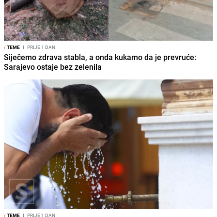
/
TEME
I
PRIJE 1 DAN
Siječemo zdrava stabla, a onda kukamo da je prevruće:
Sarajevo ostaje bez zelenila
/
TEME
I
PRIJE 1 DAN