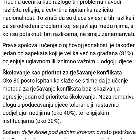
Trećina učenika kao razloge tih problema navodi
različitu religiju, a četvrtina ispitanika različitu
nacionalnost. To znači da su djeca svjesna tih razlika i
da se određeni problemi koji se javljaju među njima, a
koji su potaknuti tim razlikama, ne smiju zanemarivati.
Prava spolova i učenje o njihovoj jednakosti je također
jedan od aspekata koji je velika većina građana (81%)
ocjenjuje uglavnom ili iznimno važnim u odgoju djece.
Školovanje kao prioritet za rješavanje konflikata
Oko 86 posto ispitanika slaže se s time da je učenje
metoda za rješavanje konflikata bez iskazivanja
agresije jedan od prioriteta školovanja. Nezanemarivu
ulogu u podučavanju djece toleranciji nastavnici
dodjeljuju medijima (oko 40%), te religijskim
institucijama (oko 30%).
Sistem
dvije škole pod jednim krovom
čvrsto podržava