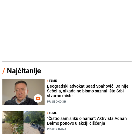
/
Najčitanije
/
TEME
Beogradski advokat Sead Spahović: Da nije
Šešelja, nikada ne bismo saznali šta Srbi
stvarno misle
PRIJE OKO 3H
/
TEME
"Čistio sam sliku o nama": Aktivista Adnan
Đelmo ponovo u akciji čišćenja
PRIJE 2 DANA