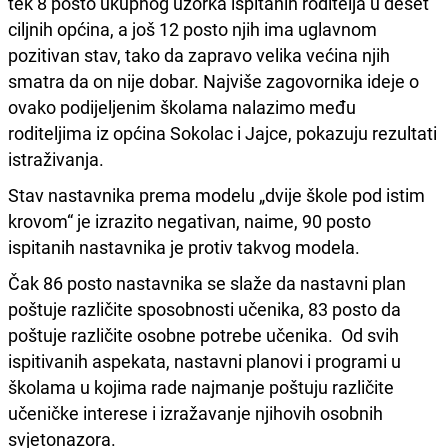
tek 8 posto ukupnog uzorka ispitanih roditelja u deset
ciljnih općina, a još 12 posto njih ima uglavnom
pozitivan stav, tako da zapravo velika većina njih
smatra da on nije dobar. Najviše zagovornika ideje o
ovako podijeljenim školama nalazimo među
roditeljima iz općina Sokolac i Jajce, pokazuju rezultati
istraživanja.
Stav nastavnika prema modelu „dvije škole pod istim
krovom“ je izrazito negativan, naime, 90 posto
ispitanih nastavnika je protiv takvog modela.
Čak 86 posto nastavnika se slaže da nastavni plan
poštuje različite sposobnosti učenika, 83 posto da
poštuje različite osobne potrebe učenika. Od svih
ispitivanih aspekata, nastavni planovi i programi u
školama u kojima rade najmanje poštuju različite
učeničke interese i izražavanje njihovih osobnih
svjetonazora.