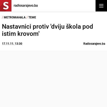
Otvor
/
METROMAHALA
/
TEME
Nastavnici protiv 'dviju škola pod
istim krovom'
17.11.11. 13:30
Radiosarajevo.ba