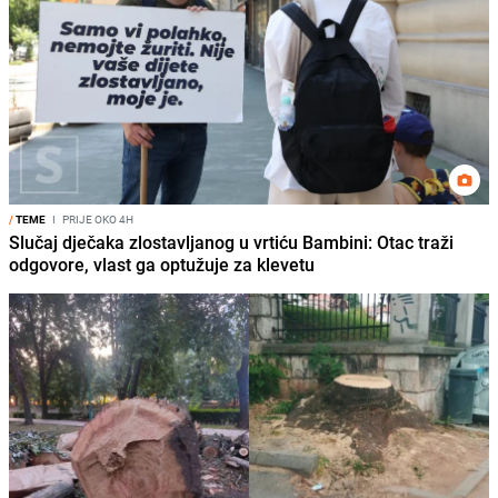
/
TEME
I
PRIJE OKO 4H
Slučaj dječaka zlostavljanog u vrtiću Bambini: Otac traži
odgovore, vlast ga optužuje za klevetu