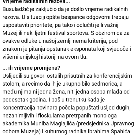
Vrijeme radikalnih rezova...
Busuladžić je zaključio da je došlo vrijeme radikalnih
rezova. U situaciji opšte besparice odgovorni trebaju
uspostaviti prioritete, pa tako i odlučiti je li važniji
Muzej ili neki ljetni festival sportova. S obzirom da za
ovakve odluke u našoj zemlji nema kriterija, pod
znakom je pitanja opstanak eksponata koji svjedoče i
višemilenijskoj historiji na ovom tlu.
... ili vrijeme promjena?
Uslijedili su govori ostalih prisutnih za konferencijskim
stolom, a recimo da ih je ukupno bilo sedmorica, a
među njima ni jedna žena, niti jedna osoba mlađa od
pedesetak godina. I baš u trenutku kada je
koncentracija novinara počela popuštati usljed dugih,
nezanimljivih i floskulama pretrpanih monologa
akademika Muniba Maglajlića (predsjednika Upravnog
odbora Muzeja) i kulturnog radnika Ibrahima Spahića