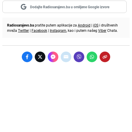
Dodajte Radiosarajevo.ba u omiljene Google izvore
Radiosarajevo.ba
pratite putem aplikacije za
Android
|
iOS
i društvenih
mreža
Twitter
|
Facebook
|
Instagram
, kao i putem našeg
Viber
Chata.