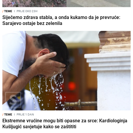
/
TEME
I
PRIJE OKO 23H
Siječemo zdrava stabla, a onda kukamo da je prevruće:
Sarajevo ostaje bez zelenila
/
TEME
I
PRIJE 1 DAN
Ekstremne vrućine mogu biti opasne za srce: Kardiologinja
Kušljugić savjetuje kako se zaštititi