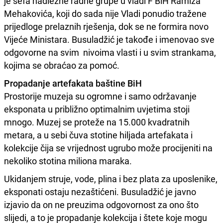
je šefa nadležne radne grupe u vladi F BiH Ramiza
Mehakovića, koji do sada nije Vladi ponudio tražene
prijedloge prelaznih rješenja, dok se ne formira novo
Vijeće Ministara. Busuladžić je takođe i imenovao sve
odgovorne na svim nivoima vlasti i u svim strankama,
kojima se obraćao za pomoć.
Propadanje artefakata baštine BiH
Prostorije muzeja su ogromne i samo održavanje
eksponata u približno optimalnim uvjetima stoji
mnogo. Muzej se proteže na 15.000 kvadratnih
metara, a u sebi čuva stotine hiljada artefakata i
kolekcije čija se vrijednost ugrubo može procijeniti na
nekoliko stotina miliona maraka.
Ukidanjem struje, vode, plina i bez plata za uposlenike,
eksponati ostaju nezaštićeni. Busuladžić je javno
izjavio da on ne preuzima odgovornost za ono što
slijedi, a to je propadanje kolekcija i štete koje mogu