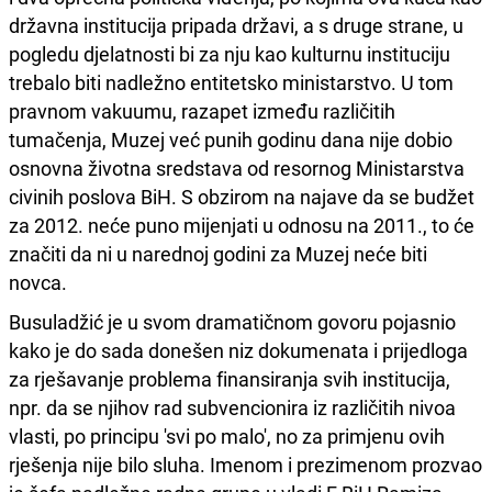
državna institucija pripada državi, a s druge strane, u
pogledu djelatnosti bi za nju kao kulturnu instituciju
trebalo biti nadležno entitetsko ministarstvo. U tom
pravnom vakuumu, razapet između različitih
tumačenja, Muzej već punih godinu dana nije dobio
osnovna životna sredstava od resornog Ministarstva
civinih poslova BiH. S obzirom na najave da se budžet
za 2012. neće puno mijenjati u odnosu na 2011., to će
značiti da ni u narednoj godini za Muzej neće biti
novca.
Busuladžić je u svom dramatičnom govoru pojasnio
kako je do sada donešen niz dokumenata i prijedloga
za rješavanje problema finansiranja svih institucija,
npr. da se njihov rad subvencionira iz različitih nivoa
vlasti, po principu 'svi po malo', no za primjenu ovih
rješenja nije bilo sluha. Imenom i prezimenom prozvao