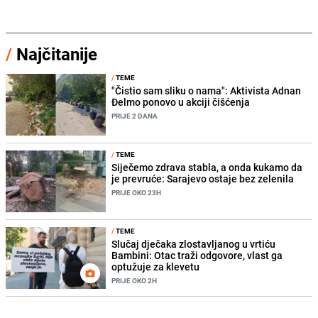
/
Najčitanije
/
TEME
"Čistio sam sliku o nama": Aktivista Adnan
Đelmo ponovo u akciji čišćenja
PRIJE 2 DANA
/
TEME
Siječemo zdrava stabla, a onda kukamo da
je prevruće: Sarajevo ostaje bez zelenila
PRIJE OKO 23H
/
TEME
Slučaj dječaka zlostavljanog u vrtiću
Bambini: Otac traži odgovore, vlast ga
optužuje za klevetu
PRIJE OKO 2H