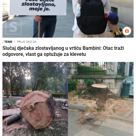
/
TEME
I
PRIJE OKO 2H
Slučaj dječaka zlostavljanog u vrtiću Bambini: Otac traži
odgovore, vlast ga optužuje za klevetu