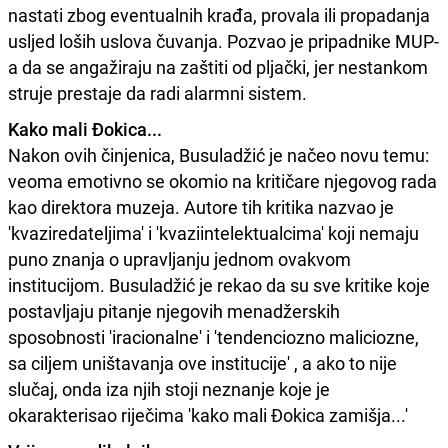
nastati zbog eventualnih krađa, provala ili propadanja
usljed loših uslova čuvanja. Pozvao je pripadnike MUP-
a da se angažiraju na zaštiti od pljački, jer nestankom
struje prestaje da radi alarmni sistem.
Kako mali Đokica...
Nakon ovih činjenica, Busuladžić je načeo novu temu:
veoma emotivno se okomio na kritičare njegovog rada
kao direktora muzeja. Autore tih kritika nazvao je
'kvaziredateljima' i 'kvaziintelektualcima' koji nemaju
puno znanja o upravljanju jednom ovakvom
institucijom. Busuladžić je rekao da su sve kritike koje
postavljaju pitanje njegovih menadžerskih
sposobnosti 'iracionalne' i 'tendenciozno maliciozne,
sa ciljem uništavanja ove institucije' , a ako to nije
slučaj, onda iza njih stoji neznanje koje je
okarakterisao riječima 'kako mali Đokica zamišja...'