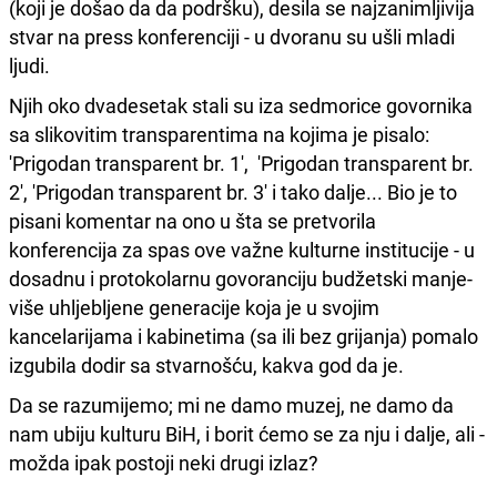
(koji je došao da da podršku), desila se najzanimljivija
stvar na press konferenciji - u dvoranu su ušli mladi
ljudi.
Njih oko dvadesetak stali su iza sedmorice govornika
sa slikovitim transparentima na kojima je pisalo:
'Prigodan transparent br. 1', 'Prigodan transparent br.
2', 'Prigodan transparent br. 3' i tako dalje... Bio je to
pisani komentar na ono u šta se pretvorila
konferencija za spas ove važne kulturne institucije - u
dosadnu i protokolarnu govoranciju budžetski manje-
više uhljebljene generacije koja je u svojim
kancelarijama i kabinetima (sa ili bez grijanja) pomalo
izgubila dodir sa stvarnošću, kakva god da je.
Da se razumijemo; mi ne damo muzej, ne damo da
nam ubiju kulturu BiH, i borit ćemo se za nju i dalje, ali -
možda ipak postoji neki drugi izlaz?