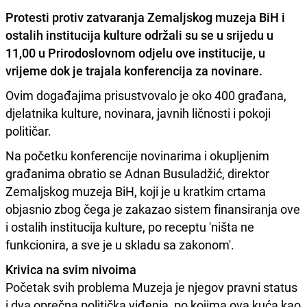
Protesti protiv zatvaranja Zemaljskog muzeja BiH i
ostalih institucija kulture održali su se u srijedu u
11,00 u Prirodoslovnom odjelu ove institucije, u
vrijeme dok je trajala konferencija za novinare.
Ovim događajima prisustvovalo je oko 400 građana,
djelatnika kulture, novinara, javnih ličnosti i pokoji
političar.
Na početku konferencije novinarima i okupljenim
građanima obratio se Adnan Busuladžić, direktor
Zemaljskog muzeja BiH, koji je u kratkim crtama
objasnio zbog čega je zakazao sistem finansiranja ove
i ostalih institucija kulture, po receptu 'ništa ne
funkcionira, a sve je u skladu sa zakonom'.
Krivica na svim nivoima
Početak svih problema Muzeja je njegov pravni status
i dva oprečna politička viđenja, po kojima ova kuća kao