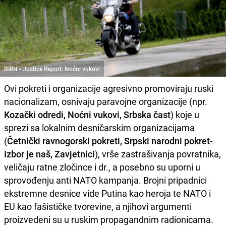
BIRN - Justice Report: Noćni vukovi
Ovi pokreti i organizacije agresivno promoviraju ruski
nacionalizam, osnivaju paravojne organizacije (npr.
Kozački odredi, Noćni vukovi, Srbska čast
) koje u
sprezi sa lokalnim desničarskim organizacijama
(
Četnički ravnogorski pokreti, Srpski narodni pokret-
Izbor je naš, Zavjetnici
), vrše zastrašivanja povratnika,
veličaju ratne zločince i dr., a posebno su uporni u
sprovođenju anti NATO kampanja. Brojni pripadnici
ekstremne desnice vide Putina kao heroja te NATO i
EU kao fašističke tvorevine, a njihovi argumenti
proizvedeni su u ruskim propagandnim radionicama.