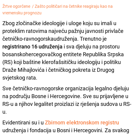
Žrtve ogorčene /
Zašto političari na četnike reagiraju kao na
vremensku prognozu
Zbog zločinačke ideologije i uloge koju su imali u
proteklim ratovima najveću pažnju javnosti privlače
četničko-ravnogorskaudruženja. Trenutno je
registrirano 16 udruženja
i sva djeluju na prostoru
bosanskohercegovačkog entitete Republika Srpska
(RS) koji baštine klerofašsitičku ideologiju i politiku
Draže Mihajlovića i četničkog pokreta iz Drugog
svjetskog rata.
Sve četničko-ravnogorske organizacija legalno djeluju
na području Bosne i Hercegovine. Sve su prijavljene u
RS-u a njihov legalitet proizlazi iz rješenja sudova u RS-
u.
Evidentirani su i u
Zbirnom elektronskom registru
udruženja i fondacija u Bosni i Hercegovini. Za svakog