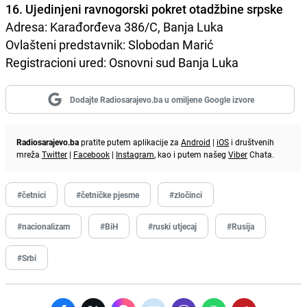
16. Ujedinjeni ravnogorski pokret otadžbine srpske
Adresa: Karađorđeva 386/C, Banja Luka
Ovlašteni predstavnik: Slobodan Marić
Registracioni ured: Osnovni sud Banja Luka
Dodajte Radiosarajevo.ba u omiljene Google izvore
Radiosarajevo.ba
pratite putem aplikacije za
Android
|
iOS
i društvenih
mreža
Twitter
|
Facebook
|
Instagram
, kao i putem našeg
Viber
Chata.
#četnici
#četničke pjesme
#zločinci
#nacionalizam
#BiH
#ruski utjecaj
#Rusija
#Srbi