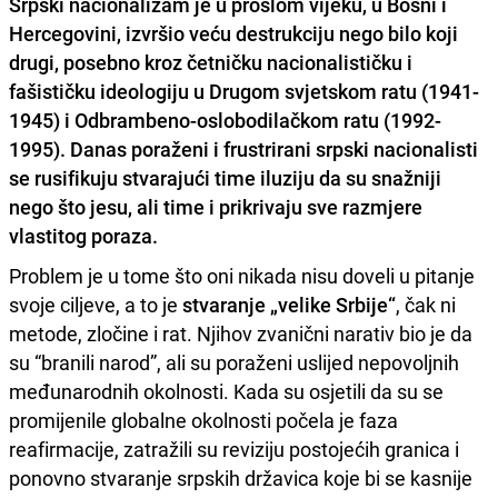
Srpski nacionalizam
je u prošlom vijeku, u Bosni i
Hercegovini, izvršio veću destrukciju nego bilo koji
drugi, posebno kroz
četničku nacionalističku i
fašističku ideologiju
u Drugom svjetskom ratu (1941-
1945) i Odbrambeno-oslobodilačkom ratu (1992-
1995). Danas poraženi i frustrirani srpski nacionalisti
se rusifikuju stvarajući time iluziju da su snažniji
nego što jesu, ali time i prikrivaju sve razmjere
vlastitog poraza.
Problem je u tome što oni nikada nisu doveli u pitanje
svoje ciljeve, a to je
stvaranje „velike Srbije“
, čak ni
metode, zločine i rat. Njihov zvanični narativ bio je da
su “branili narod”, ali su poraženi uslijed nepovoljnih
međunarodnih okolnosti. Kada su osjetili da su se
promijenile globalne okolnosti počela je faza
reafirmacije, zatražili su reviziju postojećih granica i
ponovno stvaranje srpskih državica koje bi se kasnije