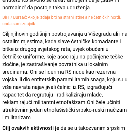
normalno“ da postoje takva udruženja.
BiH /
Bursać: Ako je izdaja biti na strani istine a ne četničkih hordi,
onda sam izdajnik
Cilj njihovih godišnjih postrojavanja u Višegradu ali i na
ostalim mjestima, kada slave četničke komadante i
bitke iz drugog svjetskog rata, uvjek obučeni u
četničke uniforme, koje asociraju na počinjene teške
zločine, je zastrašivanje povratnika u lokalnim
sredinama. Oni se liderima RS nude kao rezervna
vojska ili dio entitetskih paramilitarnih snaga, koju su u
više navrata najavljivali čelnici iz RS, izgrađujući
kapacitet da regrutuju i radikaliziraju mlade,
reklamirajući militantni etnofašizam.Oni žele učiniti
atraktivnim jedan etnofašistički srpsko-ruski mačizam
i militarizam.
Cilj ovakvih aktivnosti je
da se u takozvanim srpskim