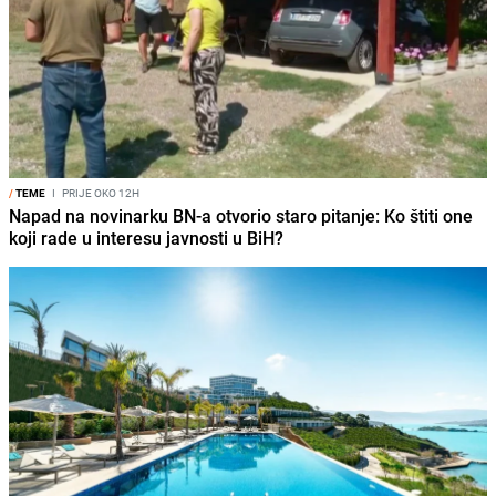
/
TEME
I
PRIJE OKO 12H
Napad na novinarku BN-a otvorio staro pitanje: Ko štiti one
koji rade u interesu javnosti u BiH?