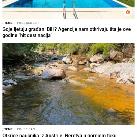
/
TEME
I
PRIJE OKO 23H
Gdje ljetuju građani BiH? Agencije nam otkrivaju šta je ove
godine "hit destinacija"
/
TEME
I
PRIJE 1 DAN
Otkriće naučnika iz Austrije: Neretva u gornjem toku