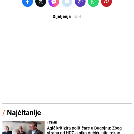
554
Dijeljenja
/
Najčitanije
/
TEME
Agić kritizira političare u Bugojnu: Zbog
straha od HDZ-a niko Vučiću nije rekao