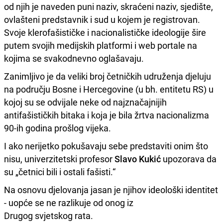
od njih je naveden puni naziv, skraćeni naziv, sjedište,
ovlašteni predstavnik i sud u kojem je registrovan.
Svoje klerofašističke i nacionalističke ideologije šire
putem svojih medijskih platformi i web portale na
kojima se svakodnevno oglašavaju.
Zanimljivo je da veliki broj četničkih udruženja djeluju
na području Bosne i Hercegovine (u bh. entitetu RS) u
kojoj su se odvijale neke od najznačajnijih
antifašističkih bitaka i koja je bila žrtva nacionalizma
90-ih godina prošlog vijeka.
I ako nerijetko pokušavaju sebe predstaviti onim što
nisu, univerzitetski profesor
Slavo Kukić
upozorava da
su „četnici bili i ostali fašisti.“
Na osnovu djelovanja jasan je njihov ideološki identitet
- uopće se ne razlikuje od onog iz
Drugog svjetskog rata.