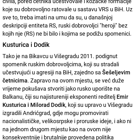
civila, pored četnika učestvovale i kozačke formacije
koje su dobrovoljno ratovale u sastavu VRS u BiH. Uz
sve to, treba imati na umu da su, u današnjoj
deskripciji entiteta RS, ruski dobrovoljci "heroji" bez
kojih nje (RS) ne bi bilo i kojima se podižu spomenici.
Kusturica i Dodik
Tako je na Bikavcu u Višegradu 2011. podignut
spomenik ruskim dobrovoljcima, koji su stradali
učestvujući u agresiji na BiH, zajedno sa
Šešeljevim
četnicima
. Zapravo na ovom mjestu, se već duže
vrijeme pokušava stvoriti jako rusko uporište na
Balkanu, čiji su najistureniji eksponenti reditelj
Emir
Kusturica i Milorad Dodik
, koji su upravo u Višegradu
izgradili Andrićgrad, gdje mogu promovirati
nacionalističke, velikosrpske i proruske ideje, i ako ni
na jednom drugom mjestu kao na ovom nije
konsekventnije i brutalnije provedena politika