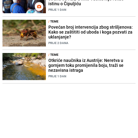
istinu o Čipuljiću
PRIJE 1 DAN
/
TEME
Povećan broj intervencija zbog stršljenova:
Kako se zaštititi od uboda i koga pozvati za
uklanjanje?
PRIJE 2 DANA
/
TEME
Otkriće naučnika iz Austrije: Neretva u
gornjem toku promijenila boju, traži se
nezavisna istraga
PRIJE 1 DAN