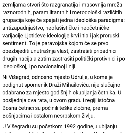
zemljama stvori što razgranatija i masovnija mreža
raznorodnih, paramilitantnih i metodološki različitih
grupacija koje će spajati jedna ideološka paradigma:
antizapadnjaštvo, neofašističke i neočetničke
varijacije Ljotićeve ideologije krvi i tla i jak proruski
sentiment. To je paravojska kojom će se prvo
obezbijediti unutrašnja vlast, zastrašiti pripadnici
drugih nacija a zatim zastrašiti politički protivnici i po
ideološkoj, i po nacionalnoj liniji.
Ni Višegrad, odnosno mjesto Udrulje, u kome je
podignut spomenik Draži Mihailoviću, nije slučajno
odabrano za mjesto godišnjih okupljanja četnika. U
posljednja dva rata, u ovom gradu i regiji istočna
Bosna četnici su počinili teške zločine, prema
Bošnjacima i ostalom nesrpskom življu.
U Višegradu su početkom 1992.godine,u ubijanju