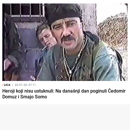
/
LICA
I
30.07.26. 07:11
Heroji koji nisu ustuknuli: Na današnji dan poginuli Čedomir
Domuz i Smajo Somo