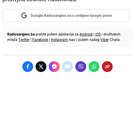
Dodajte Radiosarajevo.ba u omiljene Google izvore
Radiosarajevo.ba
pratite putem aplikacije za
Android
|
iOS
i društvenih
mreža
Twitter
|
Facebook
|
Instagram
, kao i putem našeg
Viber
Chata.