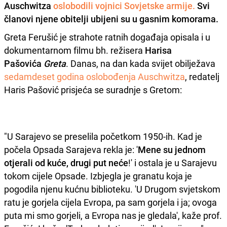
Auschwitza
oslobodili vojnici Sovjetske armije.
Svi
članovi njene obitelji ubijeni su u gasnim komorama.
Greta Ferušić je strahote ratnih događaja opisala i u
dokumentarnom filmu bh. režisera
Harisa
Pašovića
Greta
. Danas, na dan kada svijet obilježava
sedamdeset godina oslobođenja Auschwitza
, redatelj
Haris Pašović prisjeća se suradnje s Gretom:
"U Sarajevo se preselila početkom 1950-ih. Kad je
počela Opsada Sarajeva rekla je: '
Mene su jednom
otjerali od kuće, drugi put neće
!' i ostala je u Sarajevu
tokom cijele Opsade. Izbjegla je granatu koja je
pogodila njenu kućnu biblioteku. 'U Drugom svjetskom
ratu je gorjela cijela Evropa, pa sam gorjela i ja; ovoga
puta mi smo gorjeli, a Evropa nas je gledala', kaže prof.