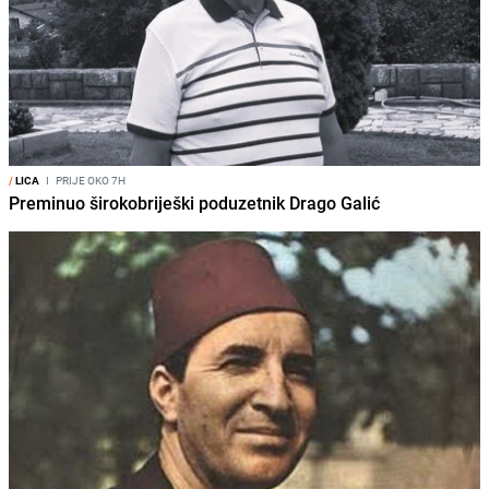
/
LICA
I
PRIJE OKO 7H
Preminuo širokobriješki poduzetnik Drago Galić