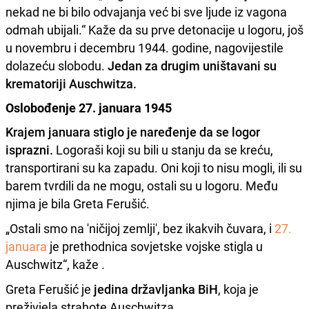
nekad ne bi bilo odvajanja već bi sve ljude iz vagona
odmah ubijali.“ Kaže da su prve detonacije u logoru, još
u novembru i decembru 1944. godine, nagovijestile
dolazeću slobodu.
Jedan za drugim uništavani su
krematoriji Auschwitza.
Oslobođenje 27. januara 1945
Krajem januara stiglo je naređenje da se logor
isprazni.
Logoraši koji su bili u stanju da se kreću,
transportirani su ka zapadu. Oni koji to nisu mogli, ili su
barem tvrdili da ne mogu, ostali su u logoru. Među
njima je bila Greta Ferušić.
„Ostali smo na 'ničijoj zemlji', bez ikakvih čuvara, i
27.
januara
je prethodnica sovjetske vojske stigla u
Auschwitz“, kaže .
Greta Ferušić je
jedina državljanka BiH
, koja je
preživjela strahote Auschwitza.