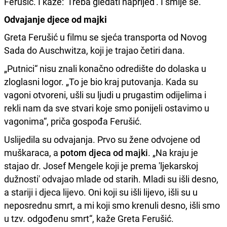
Ferušić. I kaže: 'Treba gledati naprijed'. I smije se."
Odvajanje djece od majki
Greta Ferušić u filmu se sjeća transporta od Novog
Sada do Auschwitza, koji je trajao četiri dana.
„Putnici“ nisu znali konačno odredište do dolaska u
zloglasni logor. „To je bio kraj putovanja. Kada su
vagoni otvoreni, ušli su ljudi u prugastim odijelima i
rekli nam da sve stvari koje smo ponijeli ostavimo u
vagonima“, priča gospođa Ferušić.
Uslijedila su odvajanja. Prvo su žene odvojene od
muškaraca, a
potom djeca od majki
. „Na kraju je
stajao dr. Josef Mengele koji je prema 'ljekarskoj
dužnosti' odvajao mlade od starih. Mladi su išli desno,
a stariji i djeca lijevo. Oni koji su išli lijevo, išli su u
neposrednu smrt, a mi koji smo krenuli desno, išli smo
u tzv. odgođenu smrt“, kaže Greta Ferušić.