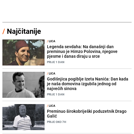
/
Najčitanije
/
LICA
Legenda sevdaha: Na današnji dan
preminuo je Himzo Polovina, njegove
pjesme i danas diraju u srce
PRIJE 1 DAN
/
LICA
Godišnjica pogiblje Izeta Nanića: Dan kada
je naša domovina izgubila jednog od
najvećih sinova
PRIJE 1 DAN
/
LICA
Preminuo širokobriješki poduzetnik Drago
Galić
PRIJE OKO 7H