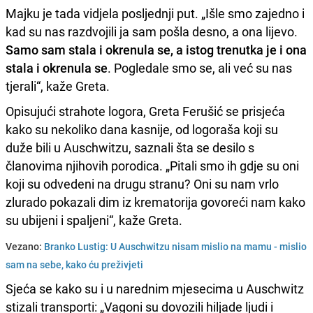
Majku je tada vidjela posljednji put. „Išle smo zajedno i
kad su nas razdvojili ja sam pošla desno, a ona lijevo.
Samo sam stala i okrenula se, a istog trenutka je i ona
stala i okrenula se
. Pogledale smo se, ali već su nas
tjerali“, kaže Greta.
Opisujući strahote logora, Greta Ferušić se prisjeća
kako su nekoliko dana kasnije, od logoraša koji su
duže bili u Auschwitzu, saznali šta se desilo s
članovima njihovih porodica. „Pitali smo ih gdje su oni
koji su odvedeni na drugu stranu? Oni su nam vrlo
zlurado pokazali dim iz krematorija govoreći nam kako
su ubijeni i spaljeni“, kaže Greta.
Vezano:
Branko Lustig: U Auschwitzu nisam mislio na mamu - mislio
sam na sebe, kako ću preživjeti
Sjeća se kako su i u narednim mjesecima u Auschwitz
stizali transporti: „Vagoni su dovozili hiljade ljudi i