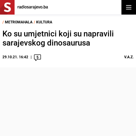
Otvor
/
METROMAHALA
/
KULTURA
Ko su umjetnici koji su napravili
sarajevskog dinosaurusa
29.10.21. 16:42
V.A.Z.
5