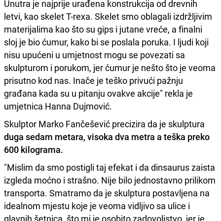
Unutra je najprije urađena konstrukcija od drevnih
letvi, kao skelet T-rexa. Skelet smo oblagali izdržljivim
materijalima kao što su gips i jutane vreće, a finalni
sloj je bio ćumur, kako bi se poslala poruka. I ljudi koji
nisu upućeni u umjetnost mogu se povezati sa
skulpturom i porukom, jer ćumur je nešto što je veoma
prisutno kod nas. Inače je teško privući pažnju
građana kada su u pitanju ovakve akcije" rekla je
umjetnica Hanna Dujmović.
Skulptor Marko Fančešević precizira da je skulptura
duga sedam metara, visoka dva metra a teška preko
600 kilograma.
"Mislim da smo postigli taj efekat i da dinsaurus zaista
izgleda moćno i strašno. Nije bilo jednostavno prilikom
transporta. Smatramo da je skulptura postavljena na
idealnom mjestu koje je veoma vidljivo sa ulice i
glavnih šetnica, što mi je osobito zadovoljstvo, jer je