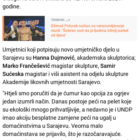
godine.
TRENDING
Dževad Poturak naišao na nerazumijevanje
vlasti: "Šokiran sam da je ljudima bitniji parket
od djece"
Umjetnici koji potpisuju novo umjetničko djelo u
Sarajevu su
Hanna Dujmović
, akademska skulptorica;
Marko Frančešević
magistar skulpture,
Samir
Sućeska
magistar i viši asistent na odjelu skulpture
Akademije likovnih umjetnosti Sarajevo.
"
Htjeli smo poručiti da je ćumur kao opcija za ogrjev
jedan izumrli način. Danas postoje peći na pelet koje
su ekološki mnogo prihvatljivije, a nedavno je i UNDP
imao akciju besplatne zamjene peći na ugalj u
domaćinstvima u Sarajevu. Veoma malo
domaćinstava se prijavilo, što je razočaravajuće.