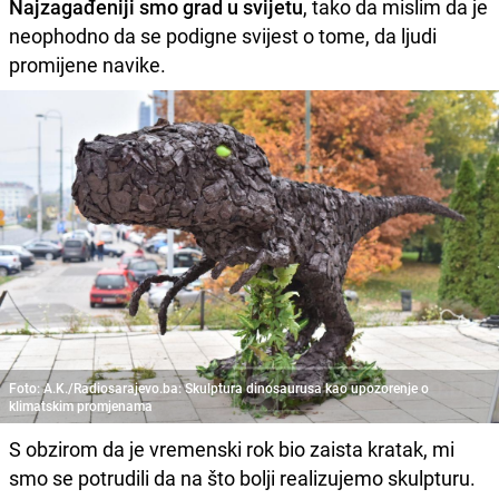
Najzagađeniji smo grad u svijetu
, tako da mislim da je
neophodno da se podigne svijest o tome, da ljudi
promijene navike.
Foto: A.K./Radiosarajevo.ba: Skulptura dinosaurusa kao upozorenje o
klimatskim promjenama
S obzirom da je vremenski rok bio zaista kratak, mi
smo se potrudili da na što bolji realizujemo skulpturu.