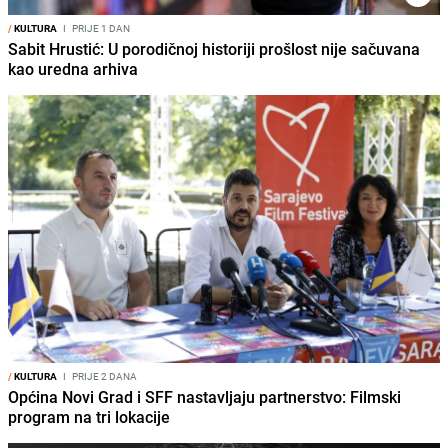
/
KULTURA
I
PRIJE 1 DAN
Sabit Hrustić: U porodičnoj historiji prošlost nije sačuvana
kao uredna arhiva
/
KULTURA
I
PRIJE 2 DANA
Općina Novi Grad i SFF nastavljaju partnerstvo: Filmski
program na tri lokacije