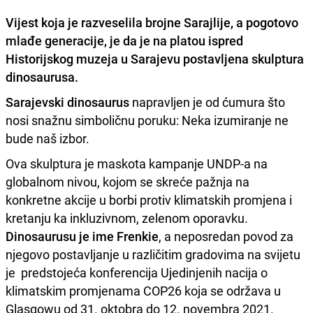
Vijest koja je razveselila brojne Sarajlije, a pogotovo
mlađe generacije, je da je na platou
ispred
Historijskog muzeja
u Sarajevu postavljena skulptura
dinosaurusa.
Sarajevski dinosaurus
napravljen je od ćumura što
nosi snažnu simboličnu poruku: Neka izumiranje ne
bude naš izbor.
Ova skulptura je maskota kampanje UNDP-a na
globalnom nivou, kojom se skreće pažnja na
konkretne akcije u borbi protiv klimatskih promjena i
kretanju ka inkluzivnom, zelenom oporavku.
Dinosaurusu je ime Frenkie
, a neposredan povod za
njegovo postavljanje u različitim gradovima na svijetu
je predstojeća konferencija Ujedinjenih nacija o
klimatskim promjenama COP26 koja se održava u
Glasgowu od 31. oktobra do 12. novembra 2021.