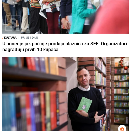
/
KULTURA
I
PRIJE 1 DAN
U ponedjeljak počinje prodaja ulaznica za SFF: Organizatori
nagrađuju prvih 10 kupaca