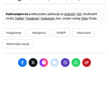
Radiosarajevo.ba
pratite putem aplikacije za
Android
|
iOS
i društvenih
mreža
Twitter
|
Facebook
|
Instagram
, kao i putem našeg
Viber
Chata.
#zagađenje
#skulptura
#UNDP
#dinosauri
#Historijski muzej