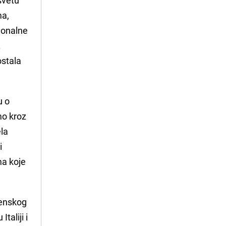
ma,
ionalne
.
ostala
u o
mo kroz
ela
i
ma koje
venskog
taliji i