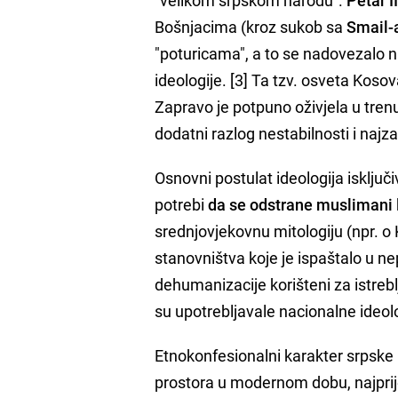
Bošnjacima (kroz sukob sa
Smail
"poturicama", a to se nadovezalo n
ideologije. [3] Ta tzv. osveta Koso
Zapravo je potpuno oživjela u tre
dodatni razlog nestabilnosti i najz
Osnovni postulat ideologija isključi
potrebi
da se odstrane muslimani
srednjovjekovnu mitologiju (npr. o
stanovništva koje je ispaštalo u 
dehumanizacije korišteni za istrebl
su upotrebljavale nacionalne ideol
Etnokonfesionalni karakter srpske 
prostora u modernom dobu, najprije 