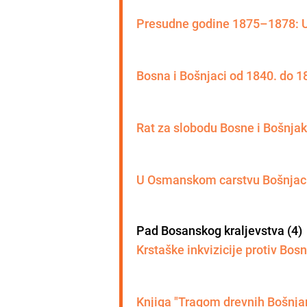
Presudne godine 1875–1878: Us
Bosna i Bošnjaci od 1840. do 1
Rat za slobodu Bosne i Bošnjak
U Osmanskom carstvu Bošnjaci s
Pad Bosanskog kraljevstva (4)
Krstaške inkvizicije protiv Bosn
Knjiga "Tragom drevnih Bošnja