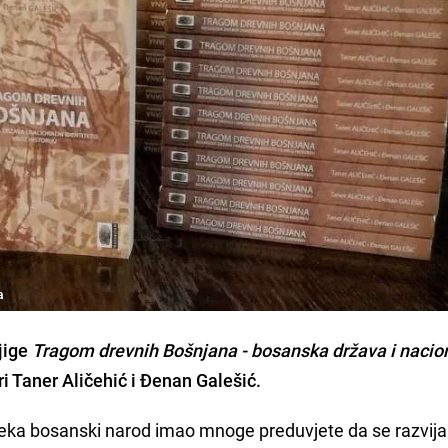
a
jige
Tragom drevnih Bošnjana - bosanska država i nacion
ri Taner Aličehić i Đenan Galešić.
eka bosanski narod imao mnoge preduvjete da se razvija