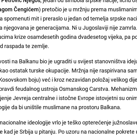
-agom Čengićem
) pretočio je u mržnju prema muslimani
a spomenuti mit i preraslo u jedan od temelja srpske nac
va njegovana je generacijama. Ni u Jugoslaviji nije zamrla
nucima krize osamdesetih godina dvadesetog vijeka, pa p
ad raspada te zemlje.
vosti na Balkanu bio je ugraditi u svijest stanovništva idej
kao ostatak turske okupacije. Mržnja nije raspirivana sa
 Kosovskom boju) već i kroz nezavidan položaj velikog dij
nepravdi feudalnog ustroja Osmanskog Carstva. Mehanizm
jenje Jevreja centralne i istočne Evrope istovjetni su oni
ogije da bi uništile muslimane na prostoru Balkana.
nacionalne ideologije vrlo je teško opterećenje južnosla
kad je Srbija u pitanju. Po uzoru na nacionalne pokrete u I