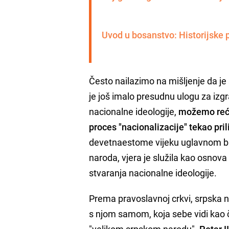
Uvod u bosanstvo: Historijske 
Često nailazimo na mišljenje da je
je još imalo presudnu ulogu za iz
nacionalne ideologije,
možemo reći
proces "nacionalizacije" tekao pril
devetnaestome vijeku uglavnom bil
naroda, vjera je služila kao osnova z
stvaranja nacionalne ideologije.
Prema pravoslavnoj crkvi, srpska 
s njom samom, koja sebe vidi kao
"velikom srpskom narodu".
Petar I