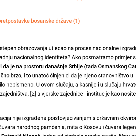
pretpostavke bosanske države (1)
 stepen obrazovanja utjecao na proces nacionalne izgrad
gradnju nacionalnog identiteta? Ako posmatramo primjer 
 da je na prostoru današnje Srbije (tada Osmanskog Ca
ično brzo
, i to unatoč činjenici da je njeno stanovništvo u
o nepismeno. U ovom slučaju, a kasnije i u slučaju hrva
ajedništva, [2] a vjerske zajednice i institucije kao nosite
nacija nije izgrađena poistovjećivanjem s državnim okvir
 čuvara narodnog pamćenja, mita o Kosovu i čuvara lege
I Petrović Njegoš
, jedan od simbola srpske nacije, ličnu o