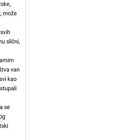
tske,
a, može
 svih
u slični,
 samim
ištva van
svi kao
stupali
da se
kog
tski