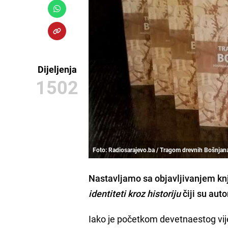
Dijeljenja
1502
Foto: Radiosarajevo.ba / Tragom drevnih Bošnjan
Nastavljamo sa objavljivanjem kn
identiteti kroz historiju
čiji su auto
Iako je početkom devetnaestog vij