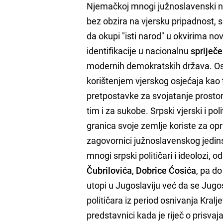
Njemačkoj mnogi južnoslavenski na
bez obzira na vjersku pripadnost, 
da okupi "isti narod" u okvirima n
identifikacije u nacionalnu
spriječ
modernih demokratskih država. Osim
korištenjem vjerskog osjećaja kao 
pretpostavke za svojatanje prostor
tim i za sukobe. Srpski vjerski i pol
granica svoje zemlje koriste za op
zagovornici južnoslavenskog jedinst
mnogi srpski političari i ideolozi, od
Čubrilovića
,
Dobrice Ćosića
, pa do
utopi u Jugoslaviju već da se Jugosl
političara iz period osnivanja Kral
predstavnici kada je riječ o prisvaj