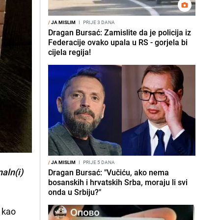
/
JA MISLIM
I
PRIJE 3 DANA
Dragan Bursać: Zamislite da je policija iz
Federacije ovako upala u RS - gorjela bi
cijela regija!
/
JA MISLIM
I
PRIJE 5 DANA
aln(i)
Dragan Bursać: "Vučiću, ako nema
bosanskih i hrvatskih Srba, moraju li svi
onda u Srbiju?"
 kao