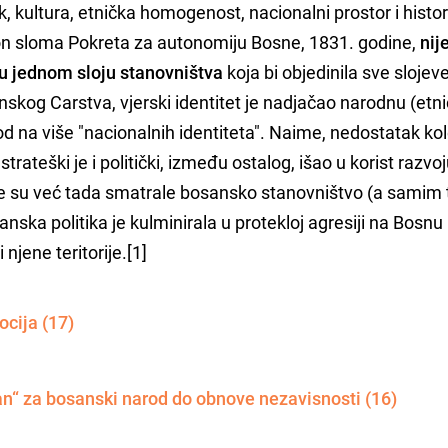
zik, kultura, etnička homogenost, nacionalni prostor i histor
akon sloma Pokreta za autonomiju Bosne, 1831. godine,
nij
 u jednom sloju stanovništva
koja bi objedinila sve slojev
kog Carstva, vjerski identitet je nadjačao narodnu (etn
od na više "nacionalnih identiteta". Naime, nedostatak ko
trateški je i politički, između ostalog, išao u korist razvo
je su već tada smatrale bosansko stanovništvo (a samim t
anska politika je kulminirala u protekloj agresiji na Bosnu 
njene teritorije.[1]
ocija (17)
“ za bosanski narod do obnove nezavisnosti (16)