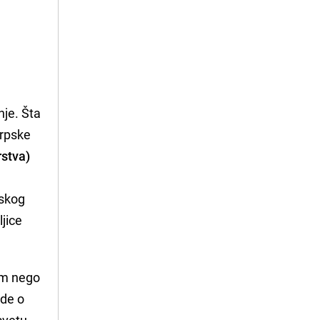
nje. Šta
srpske
rstva)
tskog
ljice
om nego
nde o
svetu