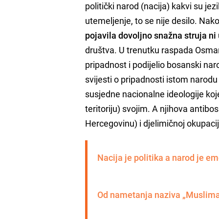
politički narod (nacija) kakvi su je
utemeljenje, to se nije desilo. N
pojavila dovoljno snažna struja ni
društva. U trenutku raspada Osmans
pripadnost i podijelio bosanski nar
svijesti o pripadnosti istom narodu s
susjedne nacionalne ideologije ko
teritoriju) svojim. A njihova antibos
Hercegovinu) i djelimičnoj okupaciji 
Nacija je politika a narod je em
Od nametanja naziva „Musliman