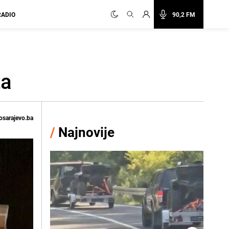
RADIO
90,2 FM
ta
osarajevo.ba
/
Najnovije