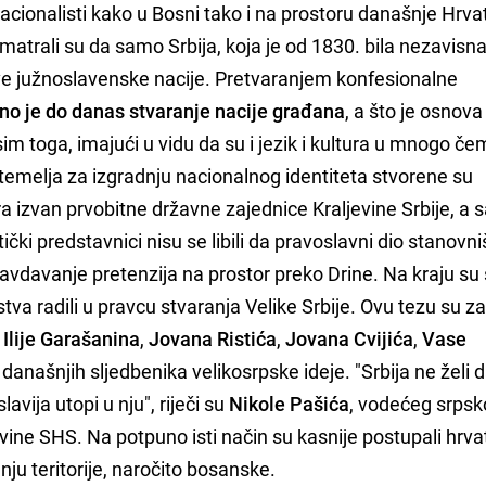
cionalisti kako u Bosni tako i na prostoru današnje Hrva
smatrali su da samo Srbija, koja je od 1830. bila nezavisn
ove južnoslavenske nacije. Pretvaranjem konfesionalne
eno je do danas stvaranje nacije građana
, a što je osnova
 toga, imajući u vidu da su i jezik i kultura u mnogo čem
temelja za izgradnju nacionalnog identiteta stvorene su
a izvan prvobitne državne zajednice Kraljevine Srbije, a
itički predstavnici nisu se libili da pravoslavni dio stanovn
ravdavanje pretenzija na prostor preko Drine. Na kraju su 
va radili u pravcu stvaranja Velike Srbije. Ovu tezu su za
Ilije Garašanina
,
Jovana Ristića
,
Jovana Cvijića
,
Vase
 današnjih sljedbenika velikosrpske ideje. "Srbija ne želi 
avija utopi u nju", riječi su
Nikole Pašića
, vodećeg srps
jevine SHS. Na potpuno isti način su kasnije postupali hrva
anju teritorije, naročito bosanske.