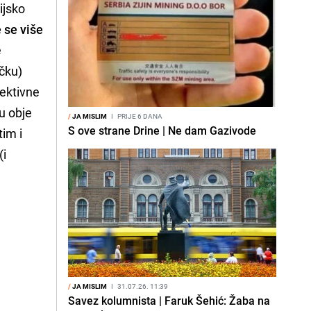
ijsko
e se više
e
ičku)
lektivne
ju obje
/
JA MISLIM
I
PRIJE 6 DANA
S ove strane Drine | Ne dam Gazivode
im i
(i
/
JA MISLIM
I
31.07.26. 11:39
Savez kolumnista | Faruk Šehić: Žaba na