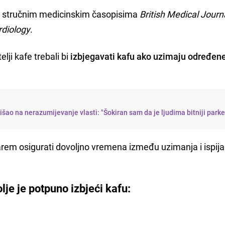
 u stručnim medicinskim časopisima
British Medical Journ
rdiology
.
lji kafe trebali bi
izbjegavati kafu ako uzimaju određen
šao na nerazumijevanje vlasti: "Šokiran sam da je ljudima bitniji parke
barem osigurati dovoljno vremena između uzimanja i ispija
lje je potpuno izbjeći kafu: