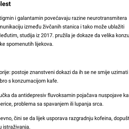
lest
astigmin i galantamin povećavaju razine neurotransmitera
munikaciju između živčanih stanica i tako može ublažiti
đutim, studija iz 2017. pružila je dokaze da velika konz
ke spomenutih lijekova.
rije: postoje znanstveni dokazi da ih se ne smije uzimati
obro s konzumacijom kafe.
ljučka da antidepresiv fluvoksamin pojačava nuspojave kafe
jerice, problema sa spavanjem ili lupanja srca.
no, čini se da lijek usporava razgradnju kofeina, dopušt
 istraživanja.