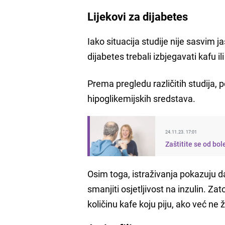
Lijekovi za dijabetes
Iako situacija studije nije sasvim j
dijabetes trebali izbjegavati kafu i
Prema pregledu različitih studija,
hipoglikemijskih sredstava.
24.11.23. 17:01
Zaštitite se od bole
Osim toga, istraživanja pokazuju 
smanjiti osjetljivost na inzulin. Zat
količinu kafe koju piju, ako već ne 