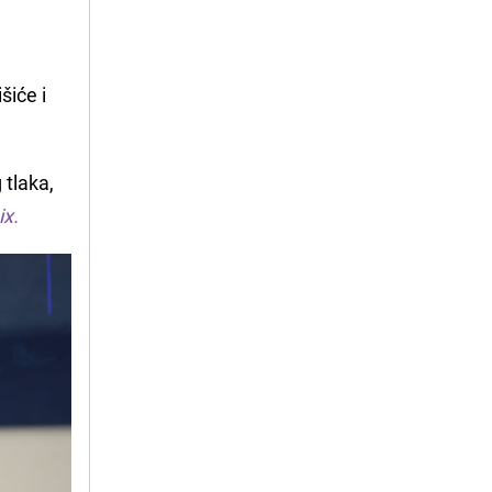
šiće i
 tlaka,
ix.