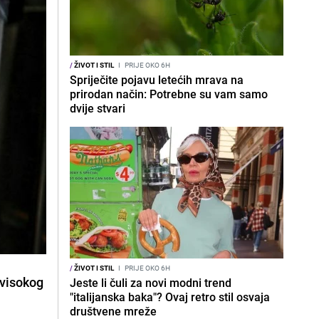
/
ŽIVOT I STIL
I
PRIJE OKO 6H
Spriječite pojavu letećih mrava na
prirodan način: Potrebne su vam samo
dvije stvari
/
ŽIVOT I STIL
I
PRIJE OKO 6H
 visokog
Jeste li čuli za novi modni trend
"italijanska baka"? Ovaj retro stil osvaja
društvene mreže