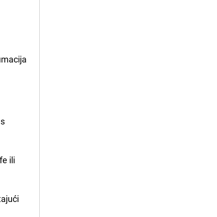
umacija
 s
 ili
ajući