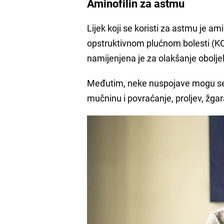
Aminofilin za astmu
Lijek koji se koristi za astmu je am
opstruktivnom plućnom bolesti (KOPB
namijenjena je za olakšanje obolje
Međutim, neke nuspojave mogu se po
mučninu i povraćanje, proljev, žgara