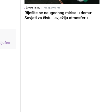
/
ŽIVOT I STIL
I
PRIJE OKO 7H
Riješite se neugodnog mirisa u domu:
Savjeti za čistu i svježiju atmosferu
ključno