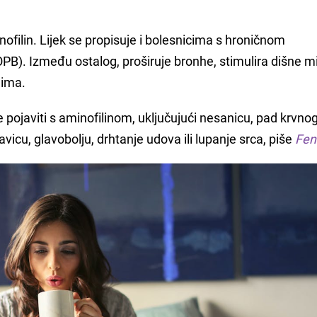
inofilin. Lijek se propisuje i bolesnicima s hroničnom
). Između ostalog, proširuje bronhe, stimulira dišne ​​mi
lima.
javiti s aminofilinom, uključujući nesanicu, pad krvnog
vicu, glavobolju, drhtanje udova ili lupanje srca, piše
Fen