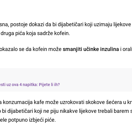
asna, postoje dokazi da bi dijabetičari koji uzimaju lijekove
li druga pića koja sadrže kofein.
 pokazalo se da kofein može
smanjiti učinke inzulina
i ora
sti uz ova 4 napitka: Pijete li ih?
da konzumacija kafe može uzrokovati skokove šećera u krv
o bi dijabetičari koji ne piju nikakve lijekove trebali barem 
žele potpuno izbjeći piće.