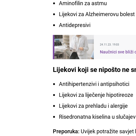
Aminofilin za astmu
Lijekovi za Alzheimerovu bolest
Antidepresivi
24.11.23. 19:03
Naučnici sve bliži 
Lijekovi koji se nipošto ne 
Antihipertenzivi i antipsihotici
Lijekovi za liječenje hipotireoze
Lijekovi za prehladu i alergije
Risedronatna kiselina u slučaj
Preporuka:
Uvijek potražite savjet 