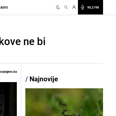
RADIO
90,2 FM
kove ne bi
osarajevo.ba
/
Najnovije