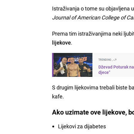
Istraživanja o tome su objavljena
Journal of American College of Ca
Prema tim istraživanjima neki ljubite
lijekove
.
TRENDING
Dževad Poturak nai
djece"
S drugim lijekovima trebali biste 
kafe.
Ako uzimate ove lijekove, bo
Lijekovi za dijabetes