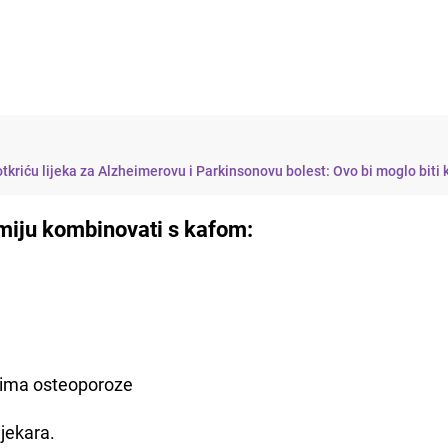
otkriću lijeka za Alzheimerovu i Parkinsonovu bolest: Ovo bi moglo biti 
smiju kombinovati s kafom:
evima osteoporoze
ljekara.