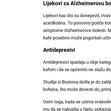
Lijekovi za Alzheimerovu bo
Lijekovi kao što su donepezil, riv
acetilkolina. To ponovno potiče ko
simptome Alzheimerove bolesti. Me
kafe posebno može pogoršati učin
Antidepresivi
Antidepresivi spadaju u obje katego
kafom i da se općenito ne slažu d
Studija iz Bostona došla je do zak
kofeina, što može dovesti do, prim
Osim toga, kada se uzima svakodnev
mu da se nakuplja u tijelu, pokazuju