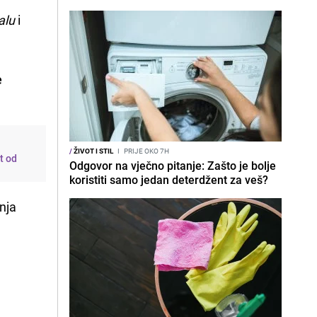
alu
i
e
/
ŽIVOT I STIL
I
PRIJE OKO 7H
t od
Odgovor na vječno pitanje: Zašto je bolje
koristiti samo jedan deterdžent za veš?
nja