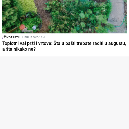
/
ŽIVOT I STIL
I
PRIJE OKO 11H
Toplotni val prži i vrtove: Šta u bašti trebate raditi u augustu,
a šta nikako ne?