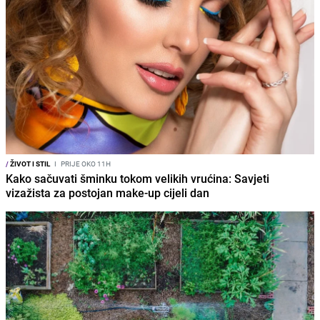
/
ŽIVOT I STIL
I
PRIJE OKO 11H
Kako sačuvati šminku tokom velikih vrućina: Savjeti
vizažista za postojan make-up cijeli dan