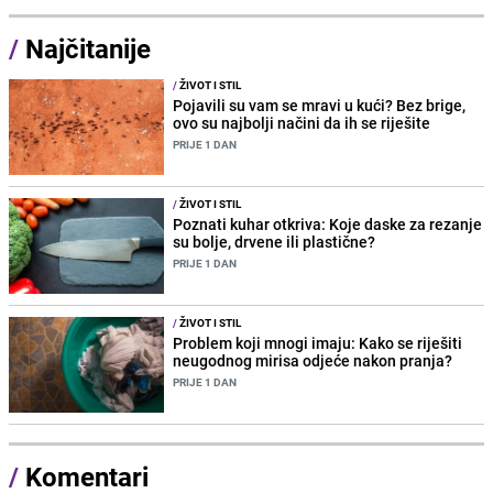
/
Najčitanije
/
ŽIVOT I STIL
Pojavili su vam se mravi u kući? Bez brige,
ovo su najbolji načini da ih se riješite
PRIJE 1 DAN
/
ŽIVOT I STIL
Poznati kuhar otkriva: Koje daske za rezanje
su bolje, drvene ili plastične?
PRIJE 1 DAN
/
ŽIVOT I STIL
Problem koji mnogi imaju: Kako se riješiti
neugodnog mirisa odjeće nakon pranja?
PRIJE 1 DAN
/
Komentari