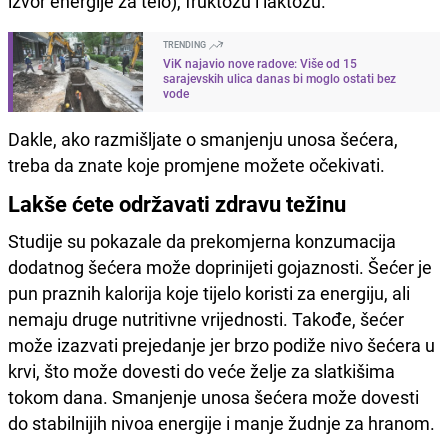
izvor energije za telo), fruktozu i laktozu.
TRENDING
ViK najavio nove radove: Više od 15
sarajevskih ulica danas bi moglo ostati bez
vode
Dakle, ako razmišljate o smanjenju unosa šećera,
treba da znate koje promjene možete očekivati.
Lakše ćete održavati zdravu težinu
Studije su pokazale da prekomjerna konzumacija
dodatnog šećera može doprinijeti gojaznosti. Šećer je
pun praznih kalorija koje tijelo koristi za energiju, ali
nemaju druge nutritivne vrijednosti. Takođe, šećer
može izazvati prejedanje jer brzo podiže nivo šećera u
krvi, što može dovesti do veće želje za slatkišima
tokom dana. Smanjenje unosa šećera može dovesti
do stabilnijih nivoa energije i manje žudnje za hranom.