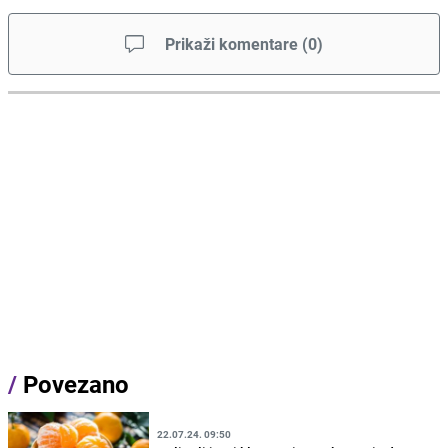
Prikaži komentare
(
0
)
/
Povezano
22.07.24. 09:50