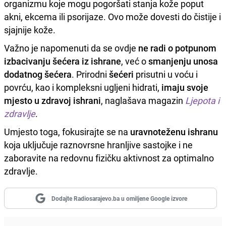
organizmu koje mogu pogoršati stanja kože poput
akni, ekcema ili psorijaze. Ovo može dovesti do čistije i
sjajnije kože.
Važno je napomenuti da se ovdje
ne radi o potpunom
izbacivanju šećera iz ishrane
, već o
smanjenju unosa
dodatnog šećera
. Prirodni
šećeri
prisutni u voću i
povrću, kao i kompleksni ugljeni hidrati,
imaju svoje
mjesto u zdravoj ishrani
, naglašava magazin
Ljepota i
zdravlje
.
Umjesto toga, fokusirajte se na
uravnoteženu ishranu
koja uključuje raznovrsne hranljive sastojke i ne
zaboravite na redovnu fizičku aktivnost za optimalno
zdravlje.
Dodajte Radiosarajevo.ba u omiljene Google izvore