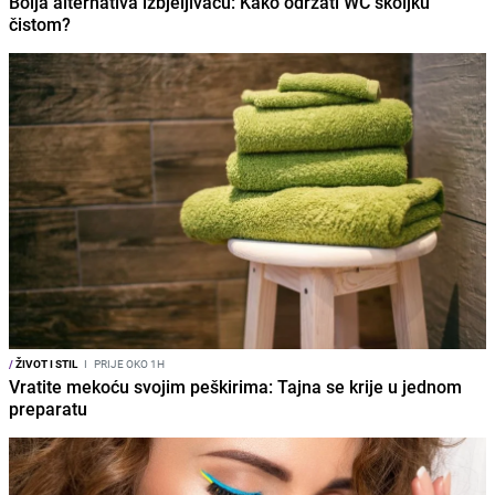
Bolja alternativa izbjeljivaču: Kako održati WC školjku
čistom?
/
ŽIVOT I STIL
I
PRIJE OKO 1H
Vratite mekoću svojim peškirima: Tajna se krije u jednom
preparatu