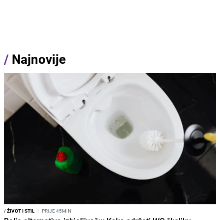
/
Najnovije
/
ŽIVOT I STIL
I
PRIJE 45MIN