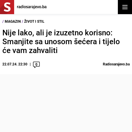
Otvor
/
MAGAZIN
/
ŽIVOT I STIL
Nije lako, ali je izuzetno korisno:
Smanjite sa unosom šećera i tijelo
će vam zahvaliti
22.07.24. 22:30
Radiosarajevo.ba
0