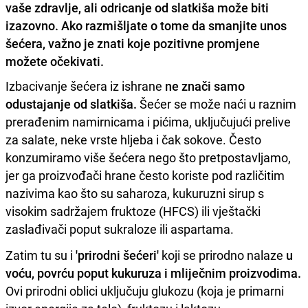
vaše zdravlje, ali odricanje od slatkiša može biti
izazovno. Ako razmišljate o tome da smanjite unos
šećera, važno je znati koje pozitivne promjene
možete očekivati.
Izbacivanje šećera iz ishrane
ne znači samo
odustajanje od slatkiša.
Šećer se može naći u raznim
prerađenim namirnicama i pićima, uključujući prelive
za salate, neke vrste hljeba i čak sokove. Često
konzumiramo više šećera nego što pretpostavljamo,
jer ga proizvođači hrane često koriste pod različitim
nazivima kao što su saharoza, kukuruzni sirup s
visokim sadržajem fruktoze (HFCS) ili vještački
zaslađivači poput sukraloze ili aspartama.
Zatim tu su i
'prirodni šećeri'
koji se prirodno nalaze
u
voću, povrću poput kukuruza i mliječnim proizvodima.
Ovi prirodni oblici uključuju glukozu (koja je primarni