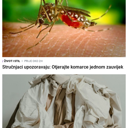
/
ŽIVOT I STIL
I
PRIJE OKO 2H
Stručnjaci upozoravaju: Otjerajte komarce jednom zauvijek