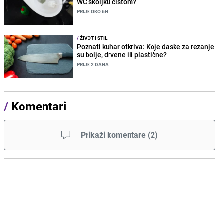
WC školjku čistom?
PRIJE OKO 6H
/
ŽIVOT I STIL
Poznati kuhar otkriva: Koje daske za rezanje
su bolje, drvene ili plastične?
PRIJE 2 DANA
/
Komentari
Prikaži komentare
(
2
)