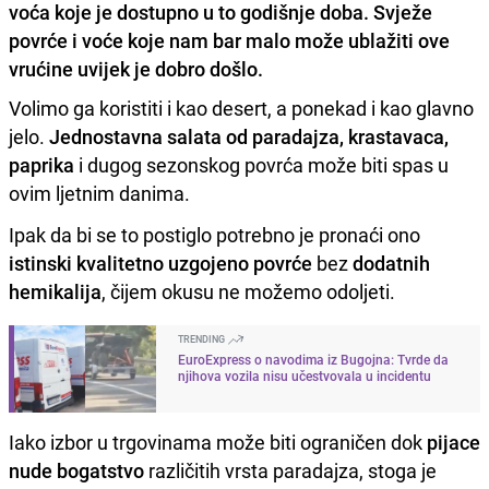
voća koje je dostupno u to godišnje doba. Svježe
povrće i voće koje nam bar malo može ublažiti ove
vrućine uvijek je dobro došlo.
Volimo ga koristiti i kao desert, a ponekad i kao glavno
jelo.
Jednostavna salata od paradajza, krastavaca,
paprika
i dugog sezonskog povrća može biti spas u
ovim ljetnim danima.
Ipak da bi se to postiglo potrebno je pronaći ono
istinski kvalitetno uzgojeno povrće
bez
dodatnih
hemikalija
, čijem okusu ne možemo odoljeti.
TRENDING
EuroExpress o navodima iz Bugojna: Tvrde da
njihova vozila nisu učestvovala u incidentu
Iako izbor u trgovinama može biti ograničen dok
pijace
nude bogatstvo
različitih vrsta paradajza, stoga je