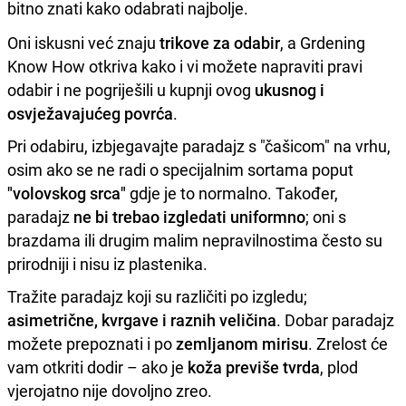
bitno znati kako odabrati najbolje.
Oni iskusni već znaju
trikove za odabir
, a Grdening
Know How otkriva kako i vi možete napraviti pravi
odabir i ne pogriješili u kupnji ovog
ukusnog i
osvježavajućeg povrća
.
Pri odabiru, izbjegavajte paradajz s "čašicom" na vrhu,
osim ako se ne radi o specijalnim sortama poput
"volovskog srca"
gdje je to normalno. Također,
paradajz
ne bi trebao izgledati uniformno
; oni s
brazdama ili drugim malim nepravilnostima često su
prirodniji i nisu iz plastenika.
Tražite paradajz koji su različiti po izgledu;
asimetrične, kvrgave i raznih veličina
. Dobar paradajz
možete prepoznati i po
zemljanom mirisu
. Zrelost će
vam otkriti dodir – ako je
koža previše tvrda
, plod
vjerojatno nije dovoljno zreo.