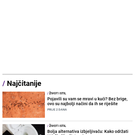
/
Najčitanije
/
ŽIVOT I STIL
Pojavili su vam se mravi u kući? Bez brige,
ovo su najbolji načini da ih se riješite
PRIJE 2 DANA
/
ŽIVOT I STIL
Bolja alternativa izbjeljivaču: Kako održati