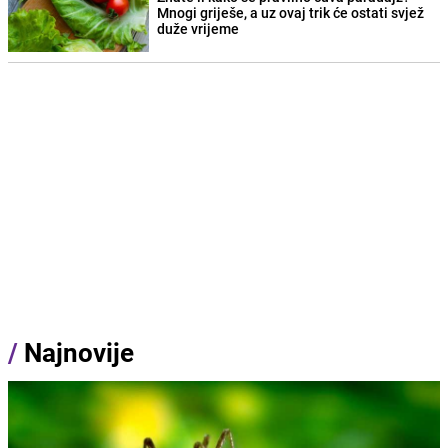
Mnogi griješe, a uz ovaj trik će ostati svjež
duže vrijeme
/
Najnovije