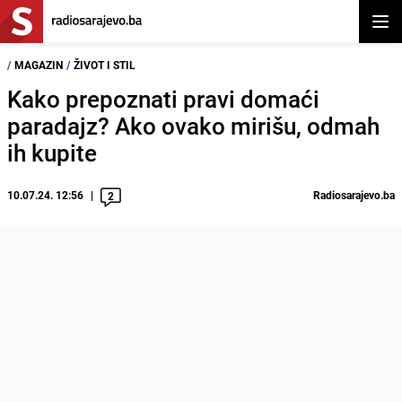
Otvor
/
MAGAZIN
/
ŽIVOT I STIL
Kako prepoznati pravi domaći
paradajz? Ako ovako mirišu, odmah
ih kupite
10.07.24. 12:56
Radiosarajevo.ba
2