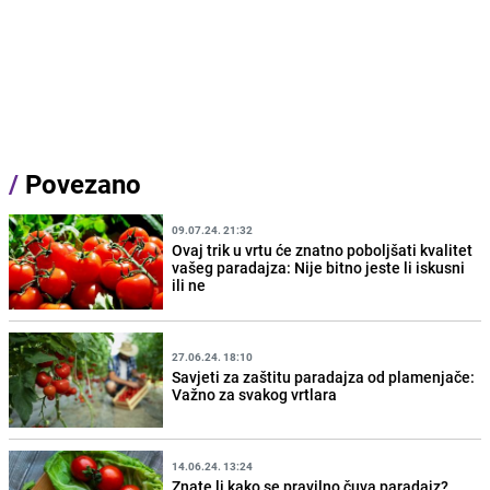
/
Povezano
09.07.24. 21:32
Ovaj trik u vrtu će znatno poboljšati kvalitet
vašeg paradajza: Nije bitno jeste li iskusni
ili ne
27.06.24. 18:10
Savjeti za zaštitu paradajza od plamenjače:
Važno za svakog vrtlara
14.06.24. 13:24
Znate li kako se pravilno čuva paradajz?