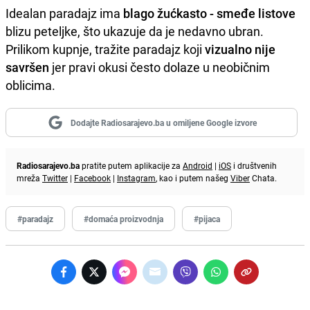
Idealan paradajz ima
blago žućkasto - smeđe listove
blizu peteljke, što ukazuje da je nedavno ubran.
Prilikom kupnje, tražite paradajz koji
vizualno nije
savršen
jer pravi okusi često dolaze u neobičnim
oblicima.
Dodajte Radiosarajevo.ba u omiljene Google izvore
Radiosarajevo.ba
pratite putem aplikacije za
Android
|
iOS
i društvenih
mreža
Twitter
|
Facebook
|
Instagram
, kao i putem našeg
Viber
Chata.
#paradajz
#domaća proizvodnja
#pijaca