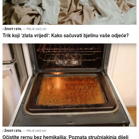
/
ŽIVOT I STIL
I
PRIJE OKO 2H
Trik koji 'zlata vrijedi': Kako sačuvati bjelinu vaše odjeće?
/
ŽIVOT I STIL
I
PRIJE OKO 6H
Očistite rernu bez hemikalija: Poznata stručnjakinja dijeli