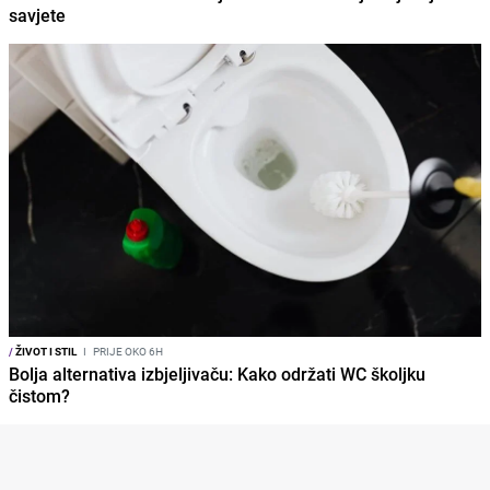
savjete
/
ŽIVOT I STIL
I
PRIJE OKO 6H
Bolja alternativa izbjeljivaču: Kako održati WC školjku
čistom?