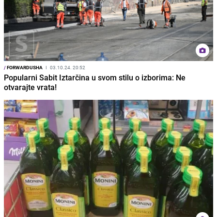
/
FORWARDUSHA
I
03.10.24. 20:52
Popularni Sabit Iztarčina u svom stilu o izborima: Ne
otvarajte vrata!