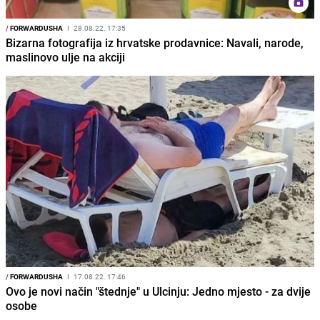
/
FORWARDUSHA
I
28.08.22. 17:35
Bizarna fotografija iz hrvatske prodavnice: Navali, narode,
maslinovo ulje na akciji
/
FORWARDUSHA
I
17.08.22. 17:46
Ovo je novi način "štednje" u Ulcinju: Jedno mjesto - za dvije
osobe