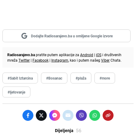
Dodajte Radiosarajevo.ba u omiljene Google izvore
Radiosarajevo.ba
pratite putem aplikacije za
Android
|
iOS
i društvenih
mreža
Twitter
|
Facebook
|
Instagram
, kao i putem našeg
Viber
Chata.
#Sabit Iztarcina
#Bosanac
#plaža
#more
#ljetovanje
56
Dijeljenja