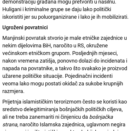
demonstraciju građana mogu pretvoriti u nasilnu.
Huligani i kriminalne grupe se daju lako politički
iskoristiti jer su poluorganizirane i lako je ih mobilizirati.
Ugroženi povratnici
Manjinski povratak stvorio je male etničke zajednice u
nekim dijelovima BiH, naročito u RS, okružene
većinskom etničkom grupom. Posljednjih mjeseci,
nakon vremena zatišja, ponovno dolazi do incidenata i
napada na povratnike, a takvo što svakako je proizvod
užarene političke situacije. Pojedinačni incidenti
veoma lako mogu postati okidač za sukobe krupnijih
razmjera.
Prijetnja islamističkim terorizmom često se koristi kao
sredstvo delegitimiranja bošnjačkih političkih ciljeva,
ali ne treba zanemariti ni činjenicu da
bošnjačka
strana
, naročito Islamska zajednica, uglavnom negira