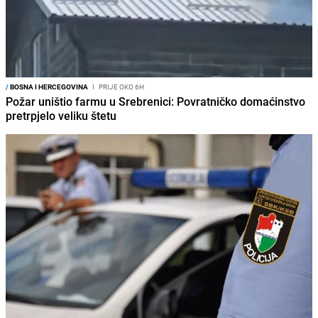
/
BOSNA I HERCEGOVINA
I
PRIJE OKO 6H
Požar uništio farmu u Srebrenici: Povratničko domaćinstvo
pretrpjelo veliku štetu