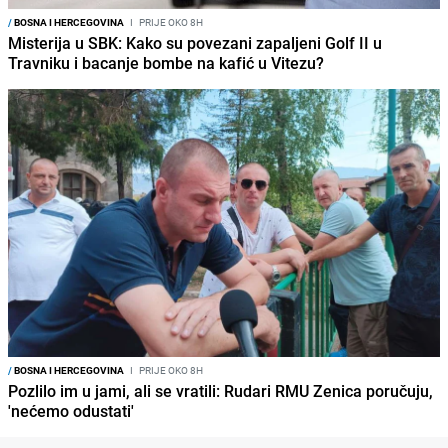
/
BOSNA I HERCEGOVINA
I
PRIJE OKO 8H
Misterija u SBK: Kako su povezani zapaljeni Golf II u
Travniku i bacanje bombe na kafić u Vitezu?
/
BOSNA I HERCEGOVINA
I
PRIJE OKO 8H
Pozlilo im u jami, ali se vratili: Rudari RMU Zenica poručuju,
'nećemo odustati'