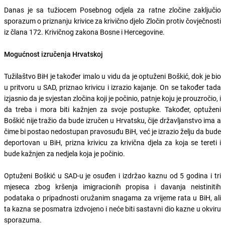
Danas je sa tužiocem Posebnog odjela za ratne zločine zaključio
sporazum o priznanju krivice za krivično djelo Zločin protiv čovječnosti
iz člana 172. Krivičnog zakona Bosne i Hercegovine.
Mogućnost izručenja Hrvatskoj
Tužilaštvo BiH je također imalo u vidu da je optuženi Boškić, dok je bio
u pritvoru u SAD, priznao krivicu i izrazio kajanje. On se također tada
izjasnio da je svjestan zločina koji je počinio, patnje koju je prouzročio, i
da treba i mora biti kažnjen za svoje postupke. Također, optuženi
Boškić nije tražio da bude izručen u Hrvatsku, čije državljanstvo ima a
čime bi postao nedostupan pravosuđu BiH, već je izrazio želju da bude
deportovan u BiH, prizna krivicu za krivična djela za koja se tereti i
bude kažnjen za nedjela koja je počinio.
Optuženi Boškić u SAD-u je osuđen i izdržao kaznu od 5 godina i tri
mjeseca zbog kršenja imigracionih propisa i davanja neistinitih
podataka o pripadnosti oružanim snagama za vrijeme rata u BiH, ali
ta kazna se posmatra izdvojeno i neće biti sastavni dio kazne u okviru
sporazuma.