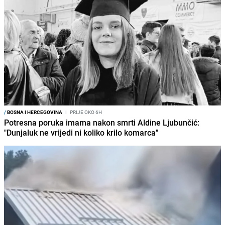
/
BOSNA I HERCEGOVINA
I
PRIJE OKO 6H
Potresna poruka imama nakon smrti Aldine Ljubunčić:
"Dunjaluk ne vrijedi ni koliko krilo komarca"