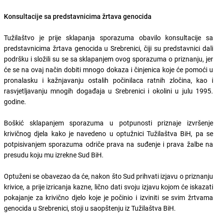
Konsultacije sa predstavnicima žrtava genocida
Tužilaštvo je prije sklapanja sporazuma obavilo konsultacije sa
predstavnicima žrtava genocida u Srebrenici, čiji su predstavnici dali
podršku i složili su se sa sklapanjem ovog sporazuma o priznanju, jer
će se na ovaj način dobiti mnogo dokaza i činjenica koje će pomoći u
pronalasku i kažnjavanju ostalih počinilaca ratnih zločina, kao i
rasvjetljavanju mnogih događaja u Srebrenici i okolini u julu 1995.
godine.
Boškić sklapanjem sporazuma u potpunosti priznaje izvršenje
krivičnog djela kako je navedeno u optužnici Tužilaštva BiH, pa se
potpisivanjem sporazuma odriče prava na suđenje i prava žalbe na
presudu koju mu izrekne Sud BiH.
Optuženi se obavezao da će, nakon što Sud prihvati izjavu o priznanju
krivice, a prije izricanja kazne, lično dati svoju izjavu kojom će iskazati
pokajanje za krivično djelo koje je počinio i izviniti se svim žrtvama
genocida u Srebrenici, stoji u saopštenju iz Tužilaštva BiH.