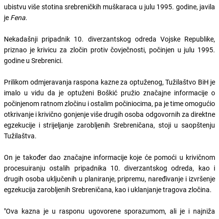
ubistvu više stotina srebreničkih muškaraca u julu 1995. godine, javila
je
Fena
.
Nekadašnji pripadnik 10. diverzantskog odreda Vojske Republike,
priznao je krivicu za zločin protiv čovječnosti, počinjen u julu 1995.
godine u Srebrenici.
Prilikom odmjeravanja raspona kazne za optuženog, Tužilaštvo BiH je
imalo u vidu da je optuženi Boškić pružio značajne informacije o
počinjenom ratnom zločinu i ostalim počiniocima, pa je time omogućio
otkrivanje i krivično gonjenje više drugih osoba odgovornih za direktne
egzekucije i strijeljanje zarobljenih Srebreničana, stoji u saopštenju
Tužilaštva.
On je također dao značajne informacije koje će pomoći u krivičnom
procesuiranju ostalih pripadnika 10. diverzantskog odreda, kao i
drugih osoba uključenih u planiranje, pripremu, naređivanje i izvršenje
egzekucija zarobljenih Srebreničana, kao i uklanjanje tragova zločina.
"Ova kazna je u rasponu ugovorene sporazumom, ali je i najniža