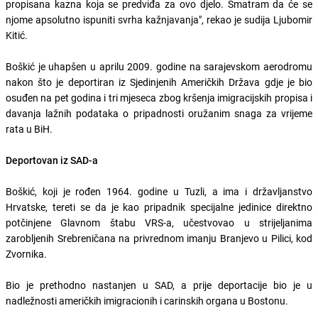
propisana kazna koja se predviđa za ovo djelo. Smatram da će se
njome apsolutno ispuniti svrha kažnjavanja", rekao je sudija Ljubomir
Kitić.
Boškić je uhapšen u aprilu 2009. godine na sarajevskom aerodromu
nakon što je deportiran iz Sjedinjenih Američkih Država gdje je bio
osuđen na pet godina i tri mjeseca zbog kršenja imigracijskih propisa i
davanja lažnih podataka o pripadnosti oružanim snaga za vrijeme
rata u BiH.
Deportovan iz SAD-a
Boškić, koji je rođen 1964. godine u Tuzli, a ima i državljanstvo
Hrvatske, tereti se da je kao pripadnik specijalne jedinice direktno
potčinjene Glavnom štabu VRS-a, učestvovao u strijeljanima
zarobljenih Srebreničana na privrednom imanju Branjevo u Pilici, kod
Zvornika.
Bio je prethodno nastanjen u SAD, a prije deportacije bio je u
nadležnosti američkih imigracionih i carinskih organa u Bostonu.