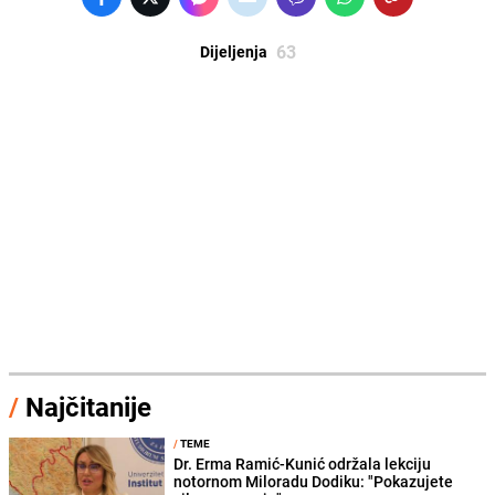
63
Dijeljenja
/
Najčitanije
/
TEME
Dr. Erma Ramić-Kunić održala lekciju
notornom Miloradu Dodiku: "Pokazujete