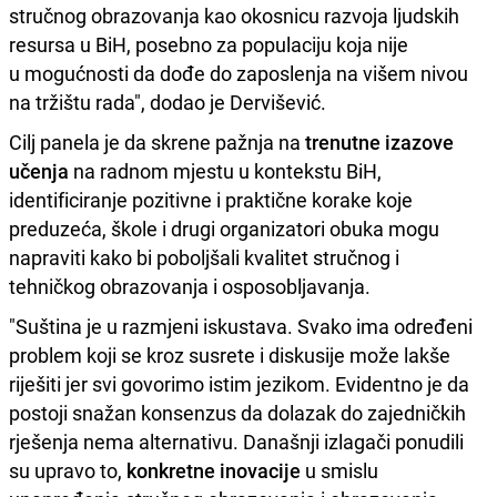
stručnog obrazovanja kao okosnicu razvoja ljudskih
resursa u BiH, posebno za populaciju koja nije
u mogućnosti da dođe do zaposlenja na višem nivou
na tržištu rada", dodao je Dervišević.
Cilj panela je da skrene pažnja na
trenutne izazove
učenja
na radnom mjestu u kontekstu BiH,
identificiranje pozitivne i praktične korake koje
preduzeća, škole i drugi organizatori obuka mogu
napraviti kako bi poboljšali kvalitet stručnog i
tehničkog obrazovanja i osposobljavanja.
"Suština je u razmjeni iskustava. Svako ima određeni
problem koji se kroz susrete i diskusije može lakše
riješiti jer svi govorimo istim jezikom. Evidentno je da
postoji snažan konsenzus da dolazak do zajedničkih
rješenja nema alternativu. Današnji izlagači ponudili
su upravo to,
konkretne inovacije
u smislu