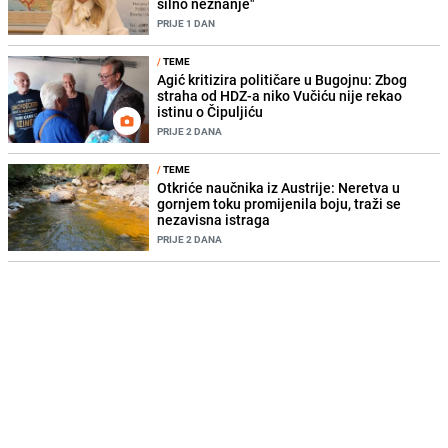
silno neznanje"
PRIJE 1 DAN
/
TEME
Agić kritizira političare u Bugojnu: Zbog
straha od HDZ-a niko Vučiću nije rekao
istinu o Čipuljiću
PRIJE 2 DANA
/
TEME
Otkriće naučnika iz Austrije: Neretva u
gornjem toku promijenila boju, traži se
nezavisna istraga
PRIJE 2 DANA