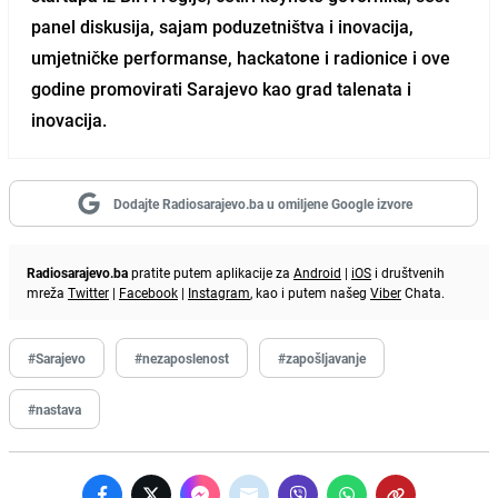
panel diskusija, sajam poduzetništva i inovacija,
umjetničke performanse, hackatone i radionice i ove
godine promovirati Sarajevo kao grad talenata i
inovacija.
Dodajte Radiosarajevo.ba u omiljene Google izvore
Radiosarajevo.ba
pratite putem aplikacije za
Android
|
iOS
i društvenih
mreža
Twitter
|
Facebook
|
Instagram
, kao i putem našeg
Viber
Chata.
#Sarajevo
#nezaposlenost
#zapošljavanje
#nastava