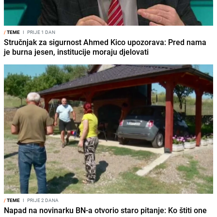
/
TEME
I
PRIJE 1 DAN
Stručnjak za sigurnost Ahmed Kico upozorava: Pred nama
je burna jesen, institucije moraju djelovati
/
TEME
I
PRIJE 2 DANA
Napad na novinarku BN-a otvorio staro pitanje: Ko štiti one