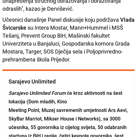
unapređenja stručnog obrazovanja i obrazovanja
odraslih", kazao je Dervišević.
Učesnici današnje Panel diskusije koju podržava
Vlada
Švicarske
su Intera Mostar, Mann+Hummel i MSŠ
Tešanj, Prevent Group BiH, Mašinski fakultet
Univerziteta u Banjaluci, Gospodarska komora Grada
Mostara, Targer, SOS Dječija sela i Poljoprivredno-
prehrambena škola Prijedor.
Sarajevo Unlimited
Sarajevo Unlimited Forum
će kroz aktivnosti na šest
lokacija (Dom mladih, Kino
Meeting Point, Muzej savremenih umjetnosti Ars Aevi,
SkyBar Marriot, Mikser House i Networks),
sa 3000
učesnika, 55 govornika iz cijelog svijeta, 50 odabranih
startupa iz BiH
i regije, četiri keynote govornika, šest