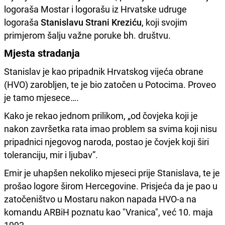
logoraša Mostar i logorašu iz Hrvatske udruge
logoraša
Stanislavu Strani Kreziću
, koji svojim
primjerom šalju važne poruke bh. društvu.
Mjesta stradanja
Stanislav je kao pripadnik Hrvatskog vijeća obrane
(HVO) zarobljen, te je bio zatočen u Potocima. Proveo
je tamo mjesece….
Kako je rekao jednom prilikom, „od čovjeka koji je
nakon završetka rata imao problem sa svima koji nisu
pripadnici njegovog naroda, postao je čovjek koji širi
toleranciju, mir i ljubav”.
Emir je uhapšen nekoliko mjeseci prije Stanislava, te je
prošao logore širom Hercegovine. Prisjeća da je pao u
zatočeništvo u Mostaru nakon napada HVO-a na
komandu ARBiH poznatu kao "Vranica", već 10. maja