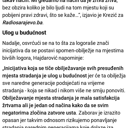
takav način. Mi gledamo na način da je žrtva žrtva
,
bez obzira koliko je bilo ljudi na tom mjestu koji su
pobijeni pravi zdravi, što se kaže…“, izjavio je Krezić za
Radiosarajevo.ba
.
Ulog u budućnost
Nadalje, osvrćući se na to šta za logoraše znači
inicijativa da se postavi spomen-obilježje na mjestima
bivših logora, Hajdarović napominje:
„
Inicijativa koja se tiče obilježavanje svih presuđenih
mjesta stradanja je ulog u budućnost
jer će ta obilježja
sve naredne generacije podsjećati na vrijeme
stradanja - koja se nikad i nikom više ne smiju ponoviti.
Obilježavanje mjesta stradanja je mala satisfakcija
žrtvama ali je jedan od načina kako da se svim
negatorima zločina zatvore usta
. Zaborav je izrazito
opasan jer takvim odnosom rizikujemo ponavljanje
stradanja narednim generacijama koje dolaze iza