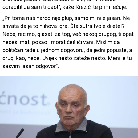
odraditi! Ja sam ti dao!“, kaže Krezić, te primijećuje:
„Pri tome naš narod nije glup, samo mi nije jasan. Ne
shvata da je to njihova igra. Šta sutra tvoje dijete!?
Neće, recimo, glasati za tog, već nekog drugog, ti opet
nećeš imati posao i morat ćeš ići vani. Mislim da
političari rade u jednom dogovoru, da jedni popuste, a
drug, kao, neće. Uvijek nešto zateže nešto. Meni je tu
sasvim jasan odgovor“.