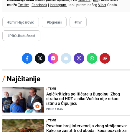
mreža
Twitter
|
Facebook
|
Instagram
, kao i putem našeg
Viber
Chata.
#Emir Hajdarović
#logoraši
#mir
#PRO-Budućnost
/
Najčitanije
/
TEME
Agić kritizira političare u Bugojnu: Zbog
straha od HDZ-a niko Vučiću nije rekao
istinu o Čipuljiću
PRIJE 1 DAN
/
TEME
Povećan broj intervencija zbog stršljenova:
Kako se zaštititi od uboda i koga pozvati za