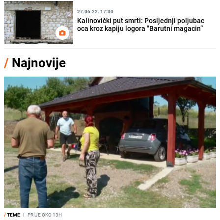
27.06.22. 17:30
Kalinovički put smrti: Posljednji poljubac
oca kroz kapiju logora "Barutni magacin“
/
Najnovije
/
TEME
I
PRIJE OKO 13H