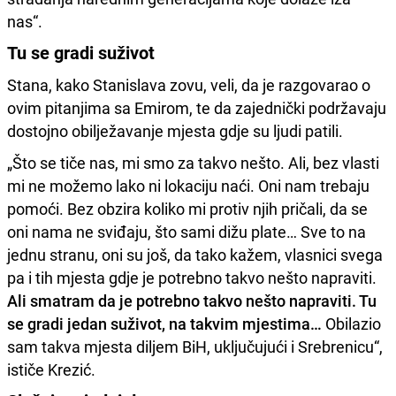
nas“.
Tu se gradi suživot
Stana, kako Stanislava zovu, veli, da je razgovarao o
ovim pitanjima sa Emirom, te da zajednički podržavaju
dostojno obilježavanje mjesta gdje su ljudi patili.
„Što se tiče nas, mi smo za takvo nešto. Ali, bez vlasti
mi ne možemo lako ni lokaciju naći. Oni nam trebaju
pomoći. Bez obzira koliko mi protiv njih pričali, da se
oni nama ne sviđaju, što sami dižu plate… Sve to na
jednu stranu, oni su još, da tako kažem, vlasnici svega
pa i tih mjesta gdje je potrebno takvo nešto napraviti.
Ali smatram da je potrebno takvo nešto napraviti. Tu
se gradi jedan suživot, na takvim mjestima…
Obilazio
sam takva mjesta diljem BiH, uključujući i Srebrenicu“,
ističe Krezić.