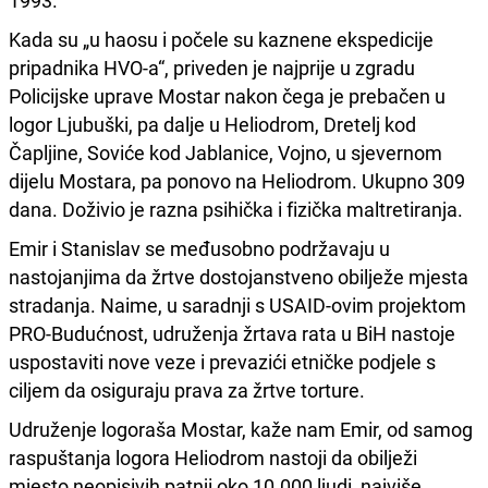
1993.
Kada su „u haosu i počele su kaznene ekspedicije
pripadnika HVO-a“, priveden je najprije u zgradu
Policijske uprave Mostar nakon čega je prebačen u
logor Ljubuški, pa dalje u Heliodrom, Dretelj kod
Čapljine, Soviće kod Jablanice, Vojno, u sjevernom
dijelu Mostara, pa ponovo na Heliodrom. Ukupno 309
dana. Doživio je razna psihička i fizička maltretiranja.
Emir i Stanislav se međusobno podržavaju u
nastojanjima da žrtve dostojanstveno obilježe mjesta
stradanja. Naime, u saradnji s USAID-ovim projektom
PRO-Budućnost, udruženja žrtava rata u BiH nastoje
uspostaviti nove veze i prevazići etničke podjele s
ciljem da osiguraju prava za žrtve torture.
Udruženje logoraša Mostar, kaže nam Emir, od samog
raspuštanja logora Heliodrom nastoji da obilježi
mjesto neopisivih patnji oko 10.000 ljudi, najviše