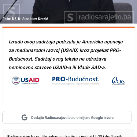
Foto: Dž. K: Stanislav Krezić
Izradu ovog sadržaja podržala je Američka agencija
za međunarodni razvoj (USAID) kroz projekat PRO-
Budućnost. Sadržaj ovog teksta ne odražava
neminovno stavove USAID-a ili Vlade SAD-a.
Dodajte Radiosarajevo.ba u omiljene Google izvore
Radiosarajevo.ba
pratite putem aplikacije za
Android
|
iOS
i društvenih