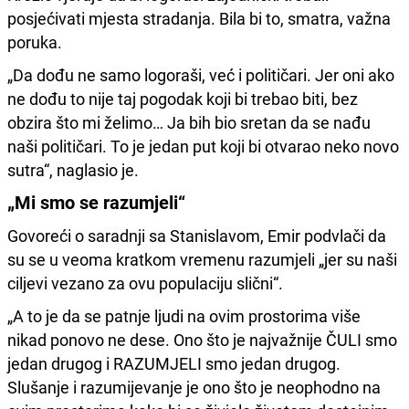
posjećivati mjesta stradanja. Bila bi to, smatra, važna
poruka.
„Da dođu ne samo logoraši, već i političari. Jer oni ako
ne dođu to nije taj pogodak koji bi trebao biti, bez
obzira što mi želimo… Ja bih bio sretan da se nađu
naši političari. To je jedan put koji bi otvarao neko novo
sutra“, naglasio je.
„Mi smo se razumjeli“
Govoreći o saradnji sa Stanislavom, Emir podvlači da
su se u veoma kratkom vremenu razumjeli „jer su naši
ciljevi vezano za ovu populaciju slični“.
„A to je da se patnje ljudi na ovim prostorima više
nikad ponovo ne dese. Ono što je najvažnije ČULI smo
jedan drugog i RAZUMJELI smo jedan drugog.
Slušanje i razumijevanje je ono što je neophodno na