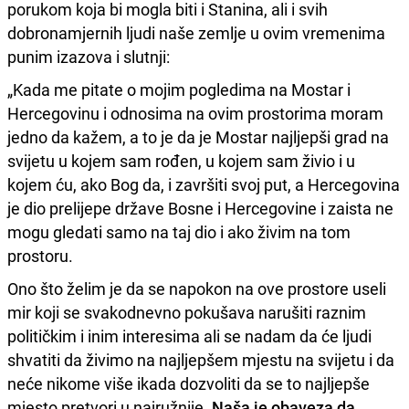
porukom koja bi mogla biti i Stanina, ali i svih
dobronamjernih ljudi naše zemlje u ovim vremenima
punim izazova i slutnji:
„Kada me pitate o mojim pogledima na Mostar i
Hercegovinu i odnosima na ovim prostorima moram
jedno da kažem, a to je da je Mostar najljepši grad na
svijetu u kojem sam rođen, u kojem sam živio i u
kojem ću, ako Bog da, i završiti svoj put, a Hercegovina
je dio prelijepe države Bosne i Hercegovine i zaista ne
mogu gledati samo na taj dio i ako živim na tom
prostoru.
Ono što želim je da se napokon na ove prostore useli
mir koji se svakodnevno pokušava narušiti raznim
političkim i inim interesima ali se nadam da će ljudi
shvatiti da živimo na najljepšem mjestu na svijetu i da
neće nikome više ikada dozvoliti da se to najljepše
mjesto pretvori u najružnije.
Naša je obaveza da