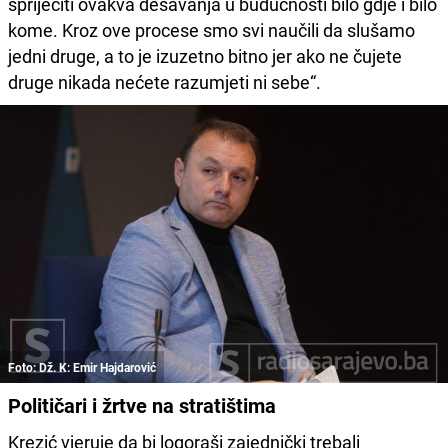
spriječiti ovakva dešavanja u budućnosti bilo gdje i bilo
kome. Kroz ove procese smo svi naučili da slušamo
jedni druge, a to je izuzetno bitno jer ako ne čujete
druge nikada nećete razumjeti ni sebe“.
Foto: Dž. K: Emir Hajdarović
Političari i žrtve na stratištima
Krezić vjeruje da bi logoraši zajednički trebali