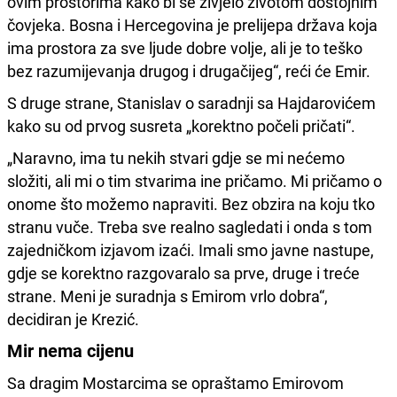
ovim prostorima kako bi se živjelo životom dostojnim
čovjeka. Bosna i Hercegovina je prelijepa država koja
ima prostora za sve ljude dobre volje, ali je to teško
bez razumijevanja drugog i drugačijeg“, reći će Emir.
S druge strane, Stanislav o saradnji sa Hajdarovićem
kako su od prvog susreta „korektno počeli pričati“.
„Naravno, ima tu nekih stvari gdje se mi nećemo
složiti, ali mi o tim stvarima ine pričamo. Mi pričamo o
onome što možemo napraviti. Bez obzira na koju tko
stranu vuče. Treba sve realno sagledati i onda s tom
zajedničkom izjavom izaći. Imali smo javne nastupe,
gdje se korektno razgovaralo sa prve, druge i treće
strane. Meni je suradnja s Emirom vrlo dobra“,
decidiran je Krezić.
Mir nema cijenu
Sa dragim Mostarcima se opraštamo Emirovom