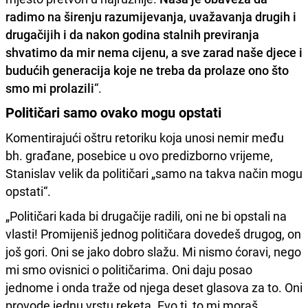
radimo na širenju razumijevanja, uvažavanja drugih i
drugačijih i da nakon godina stalnih previranja
shvatimo da mir nema cijenu, a sve zarad naše djece i
budućih generacija koje ne treba da prolaze ono što
smo mi prolazili
“.
Političari samo ovako mogu opstati
Komentirajući oštru retoriku koja unosi nemir među
bh. građane, posebice u ovo predizborno vrijeme,
Stanislav velik da političari „samo na takva način mogu
opstati“.
„Političari kada bi drugačije radili, oni ne bi opstali na
vlasti! Promijeniš jednog političara dovedeš drugog, on
još gori. Oni se jako dobro slažu. Mi nismo ćoravi, nego
mi smo ovisnici o političarima. Oni daju posao
jednome i onda traže od njega deset glasova za to. Oni
provode jednu vrstu reketa. Evo ti, to mi moraš