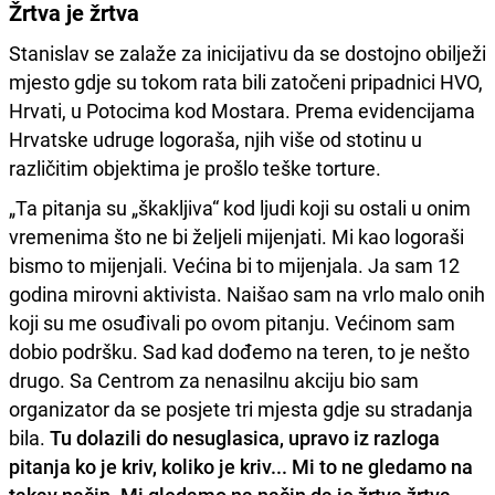
Žrtva je žrtva
Stanislav se zalaže za inicijativu da se dostojno obilježi
mjesto gdje su tokom rata bili zatočeni pripadnici HVO,
Hrvati, u Potocima kod Mostara. Prema evidencijama
Hrvatske udruge logoraša, njih više od stotinu u
različitim objektima je prošlo teške torture.
„Ta pitanja su „škakljiva“ kod ljudi koji su ostali u onim
vremenima što ne bi željeli mijenjati. Mi kao logoraši
bismo to mijenjali. Većina bi to mijenjala. Ja sam 12
godina mirovni aktivista. Naišao sam na vrlo malo onih
koji su me osuđivali po ovom pitanju. Većinom sam
dobio podršku. Sad kad dođemo na teren, to je nešto
drugo. Sa Centrom za nenasilnu akciju bio sam
organizator da se posjete tri mjesta gdje su stradanja
bila.
Tu dolazili do nesuglasica, upravo iz razloga
pitanja ko je kriv, koliko je kriv... Mi to ne gledamo na