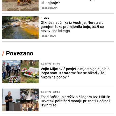
uklanjanje?
PRIJE 2 DANA
/
TEME
Otkriće naučnika iz Austrije: Neretva u
gornjem toku promijenila boju, traži se
nezavisna istraga
PRIJE 1 DAN
/
Povezano
24.07.22. 11:09
Vojin Mijatović posjetio mjesto gdje je bio
logor smrti Keraterm: "Da se nikad više
nikom ne ponovi"
14.07.22. 23:14
Esad Boškailo preživio 6 logora tzv. HRHB:
Hrvatski političari moraju priznati zločine i
izviniti se