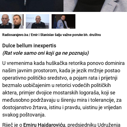
Radiosarajevo.ba / Emir i Stanislav šalju važne poruke bh. društvu
Dulce bellum inexpertis
(Rat vole samo oni koji ga ne poznaju)
U vremenima kada huškačka retorika ponovo dominira
našim javnim prostorom, kada je jezik mržnje postao
operativno političko sredstvo, a pojam rata i prijetnji
bezmalo uobičajenim u retorici vodećih političkih
aktera, primjer dvojice mostarskih logoraša, koji se
međusobno podržavaju u širenju mira i tolerancije, za
dostojanstvo žrtava, istinu i pravdu, uistinu je vrijedan
svakog poštovanja.
Riječ je o
Emiru Hajdaroviću
, predsjedniku Udruženja