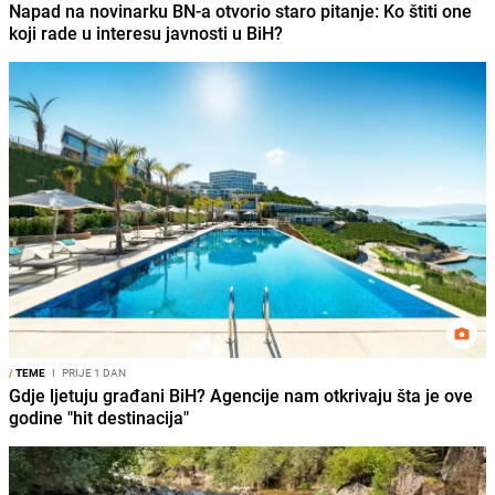
Napad na novinarku BN-a otvorio staro pitanje: Ko štiti one
koji rade u interesu javnosti u BiH?
/
TEME
I
PRIJE 1 DAN
Gdje ljetuju građani BiH? Agencije nam otkrivaju šta je ove
godine "hit destinacija"