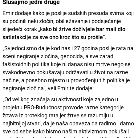
Slušajmo jedni druge
Emir dodaje kako je poslije sudskih presuda svima koji
su počinili neki zločin, obilježavanje i podsjećanje
slijedeći korak „k
ako bi žrtve doživjele bar mali dio
satisfakcije za sve ono kroz što su prošle
“.
„Svjedoci smo da je kod nas i 27 godina poslije rata na
sceni negiranje zločina, genocida, a sve zarad
fašistoidnih politika koje ni danas nisu mrtve nego se
svakodnevno pokušavaju održavati u život na razne
načine, a posebno mjesto u provođenju tih politika je
negiranje zločina“, veli Emir te dodaje:
„Od velikog značaja su aktivnosti koje zajedno u
projektu PRO-Budućnost provode razne kategorije
žrtava iz proteklog rata jer žrtve se razumiju u
najbitnijoj stvari, da je naša obaveza da radimo i damo
sve od sebe kako bismo našim aktivizmom pokušali