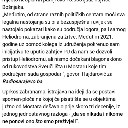
Bošnjaka.
„Međutim, od strane raznih političkih centara moći sva
legalna nastojanja su bila bezuspješna i uvijek se
nastojalo pokazati kako su područja logora, pa i samog
Heliodroma, zabranjena za žrtve. Međutim 2021.
godine uz pomoć kolega iz udruženja pokrenuo sam
inicijativu te uputio zahtjev PU da nam se dozvoli
pristup Heliodromu, ali nismo dočekani blagonaklono
od rukovodstva Sveučilišta u Mostaru koje tim
područjem sada gospodari“, govori Hajdarović za
Radiosarajevo.ba
.
Uprkos zabranama, istrajava na ideji da se postavi
spomen-ploča na kojoj će pisati šta se u objektima
južno od Mostara dešavalo prije skoro tri decenije, iz
jednog jednostavnog razloga - „
da se nikada i nikome
ne ponovi ono što smo preživjeli
“.