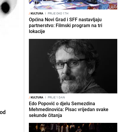
/
KULTURA
I
PRIJE OKO 17H
Općina Novi Grad i SFF nastavljaju
partnerstvo: Filmski program na tri
lokacije
/
KULTURA
I
PRIJE 1 DAN
Edo Popović o djelu Semezdina
Mehmedinovića: Pisac vrijedan svake
 od
sekunde čitanja