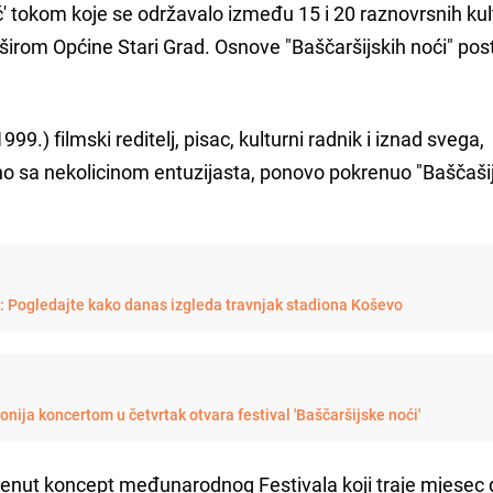
noć' tokom koje se održavalo između 15 i 20 raznovrsnih kul
širom Općine Stari Grad. Osnove "Baščaršijskih noći" pos
99.) filmski reditelj, pisac, kulturni radnik i iznad svega,
edno sa nekolicinom entuzijasta, ponovo pokrenuo "Baščaši
i: Pogledajte kako danas izgleda travnjak stadiona Koševo
onija koncertom u četvrtak otvara festival 'Baščaršijske noći'
krenut koncept međunarodnog Festivala koji traje mjesec