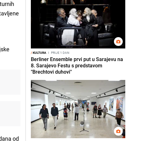
turnih
tavljene
jske
/
KULTURA
I
PRIJE 1 DAN
Berliner Ensemble prvi put u Sarajevu na
8. Sarajevo Festu s predstavom
"Brechtovi duhovi"
 dana od