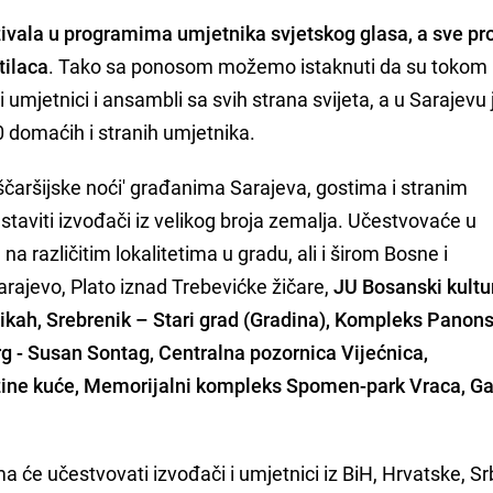
uživala u programima umjetnika svjetskog glasa, a sve p
tilaca
. Tako sa ponosom možemo istaknuti da su tokom
li umjetnici i ansambli sa svih strana svijeta, a u Sarajevu 
0 domaćih i stranih umjetnika.
čaršijske noći' građanima Sarajeva, gostima i stranim
staviti izvođači iz velikog broja zemalja. Učestvovaće u
a različitim lokalitetima u gradu, ali i širom Bosne i
rajevo, Plato iznad Trebevićke žičare,
JU Bosanski kultu
ikah, Srebrenik – Stari grad (Gradina), Kompleks Panon
trg - Susan Sontag, Centralna pozornica Vijećnica,
vrzine kuće, Memorijalni kompleks Spomen-park Vraca, Ga
će učestvovati izvođači i umjetnici iz BiH, Hrvatske, Srb