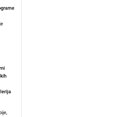
rograme
je
rni
skih
lerija
ije,