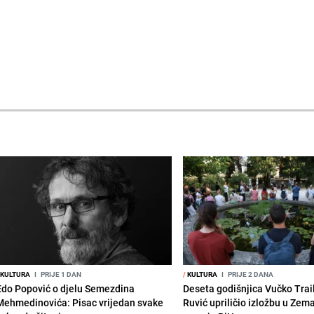
KULTURA
I
PRIJE 1 DAN
/
KULTURA
I
PRIJE 2 DANA
Edo Popović o djelu Semezdina
Deseta godišnjica Vučko Trai
Mehmedinovića: Pisac vrijedan svake
Ruvić upriličio izložbu u Zem