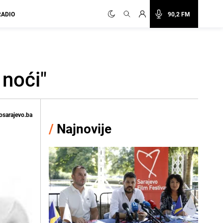
RADIO
90,2 FM
 noći"
osarajevo.ba
/
Najnovije