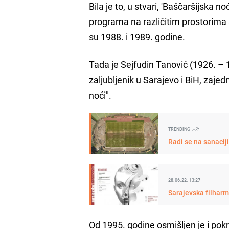
Bila je to, u stvari, 'Baščaršijska 
programa na različitim prostorima 
su 1988. i 1989. godine.
Tada je Sejfudin Tanović (1926. – 19
zaljubljenik u Sarajevo i BiH, zaj
noći".
TRENDING
Radi se na sanacij
28.06.22. 13:27
Sarajevska filharm
Od 1995. godine osmišljen je i po