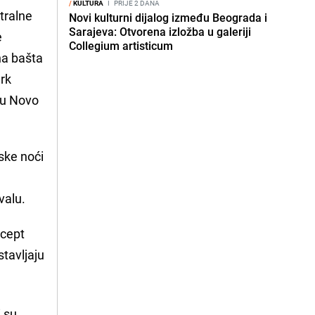
/
KULTURA
I
PRIJE 2 DANA
tralne
Novi kulturni dijalog između Beograda i
Sarajeva: Otvorena izložba u galeriji
e
Collegium artisticum
na bašta
ark
nu Novo
ske noći
valu.
ncept
stavljaju
i su