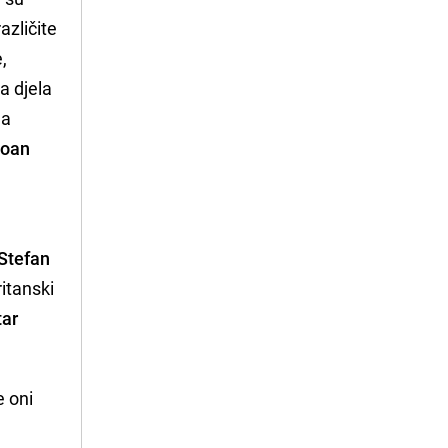
azličite
,
a djela
na
Joan
u
 Stefan
ritanski
tar
e oni