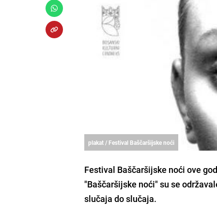
plakat / Festival Baščaršijske noći
Festival Baščaršijske noći ove god
"Baščaršijske noći" su se održavale
slučaja do slučaja.