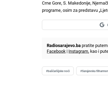
Crne Gore, S. Makedonije, Njemačke
programe, osim za predstavu „Ljeto
Radiosarajevo.ba
pratite putem 
Facebook
|
Instagram
, kao i p
#baščaršijske noći
#Sarajevska filharmon