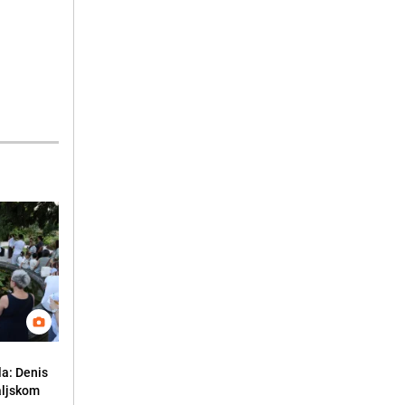
la: Denis
aljskom