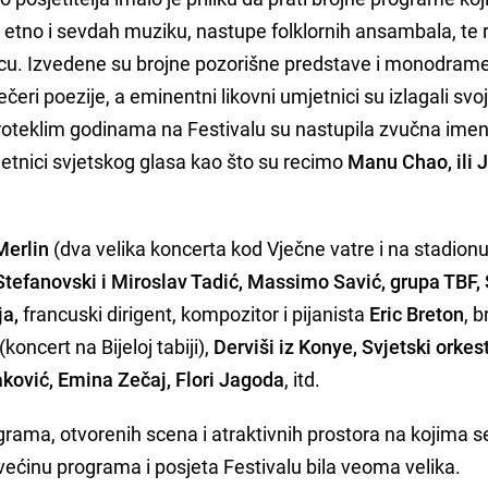
zz, etno i sevdah muziku, nastupe folklornih ansambala, te r
u. Izvedene su brojne pozorišne predstave i monodrame
čeri poezije, a eminentni likovni umjetnici su izlagali svoj
proteklim godinama na Festivalu su nastupila zvučna ime
jetnici svjetskog glasa kao što su recimo
Manu Chao, ili 
Merlin
(dva velika koncerta kod Vječne vatre i na stadion
Stefanovski i Miroslav Tadić, Massimo Savić, grupa TBF,
ja,
francuski dirigent, kompozitor i pijanista
Eric Breton
, b
(koncert na Bijeloj tabiji),
Derviši iz Konye, Svjetski orkes
ković, Emina Zečaj, Flori Jagoda
, itd.
grama, otvorenih scena i atraktivnih prostora na kojima s
većinu programa i posjeta Festivalu bila veoma velika.