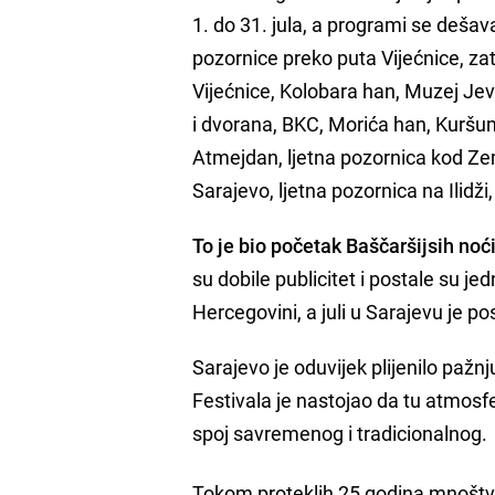
1. do 31. jula, a programi se deša
pozornice preko puta Vijećnice, zat
Vijećnice, Kolobara han, Muzej Jevr
i dvorana, BKC, Morića han, Kuršuml
Atmejdan, ljetna pozornica kod Z
Sarajevo, ljetna pozornica na Ilidži, 
To je bio početak Baščaršijsih noć
su dobile publicitet i postale su je
Hercegovini, a juli u Sarajevu je p
Sarajevo je oduvijek plijenilo pažn
Festivala je nastojao da tu atmosf
spoj savremenog i tradicionalnog.
Tokom proteklih 25 godina mnoštvo p