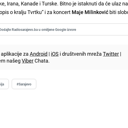
, Irana, Kanade i Turske. Bitno je istaknuti da će ulaz n
pis o kralju Tvrtku“ i za koncert
Maje Milinković
biti slo
Dodajte Radiosarajevo.ba u omiljene Google izvore
aplikacije za
Android
|
iOS
i društvenih mreža
Twitter
|
utem našeg
Viber
Chata.
ija
#Sarajevo