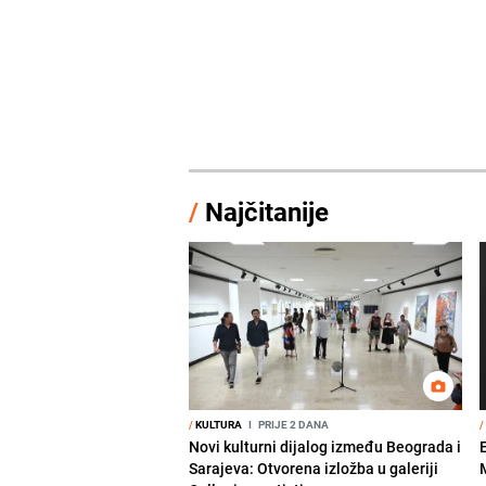
/
Najčitanije
/
KULTURA
I
PRIJE 2 DANA
/
Novi kulturni dijalog između Beograda i
Sarajeva: Otvorena izložba u galeriji