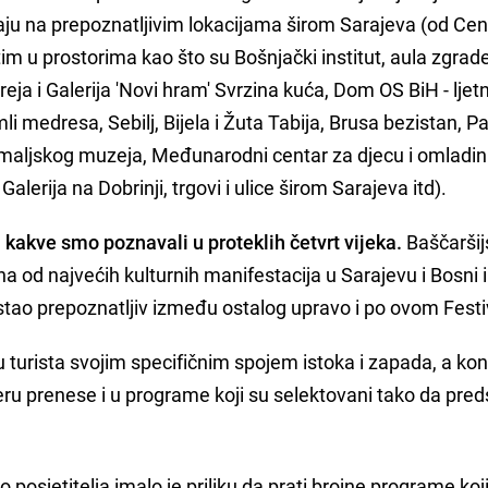
vaju na prepoznatljivim lokacijama širom Sarajeva (od Cen
im u prostorima kao što su Bošnjački institut, aula zgrad
eja i Galerija 'Novi hram' Svrzina kuća, Dom OS BiH - ljet
i medresa, Sebilj, Bijela i Žuta Tabija, Brusa bezistan, P
emaljskog muzeja, Međunarodni centar za djecu i omladi
Galerija na Dobrinji, trgovi i ulice širom Sarajeva itd).
i kakve smo poznavali u proteklih četvrt vijeka.
Baščaršij
dna od najvećih kulturnih manifestacija u Sarajevu i Bosni i
ostao prepoznatljiv između ostalog upravo i po ovom Festi
ju turista svojim specifičnim spojem istoka i zapada, a ko
eru prenese i u programe koji su selektovani tako da pred
osjetitelja imalo je priliku da prati brojne programe koj