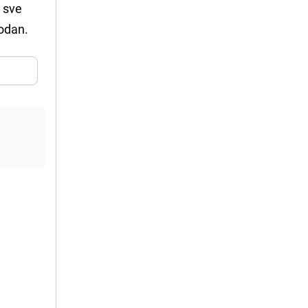
a sve
bodan.