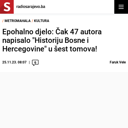
Otvor
/
METROMAHALA
/
KULTURA
Epohalno djelo: Čak 47 autora
napisalo "Historiju Bosne i
Hercegovine" u šest tomova!
25.11.23. 08:07
Faruk Vele
6