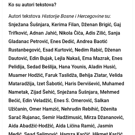
Ko su autori tekstova?
Autori tekstova
Historije Bosne i Hercegovine
su:
Snježana Šušnjara, Kerima Filan, Dženan Brigić, Gaj
Trifković, Adnan Jahić, Nikola Čiča, Adis Zilić, Sanja
Gladanac Petrović, Enes Dedić, Andrea Baotić
Rustanbegović, Esad Kurtović, Nedim Rabić, Dženan
Dautović, Edin Bujak, Lejla Nakaš, Ema Mazrak, Enes
Pelidija, Sedad Bešlija, Hana Younis, Aladin Husić,
Muamer Hodžić, Faruk Taslidža, Behija Zlatar, Velida
Mataradžija, Izet Šabotić, Haris Dervišević, Muhamed
Nametak, Zijad Šehić, Snježana Šušnjara, Mehmed
Bećić, Edin Veladžić, Enes S. Omerović, Salkan
Užičanin, Omer Hamzić, Nehrudin Rebihić, Dženita
Sarač Rujanac, Semir Hadžimusić, Mirza Džananović,
Aida Abadžić-Hodžić, Aida Ličina Ramić, Jasmin
Medić, Sead Selimović, Hamza Karčić, Hikmet Karčić,