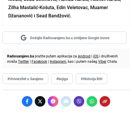
Zilha Mastalić-Košuta, Edin Veletovac, Muamer
Džananović i Sead Bandžović.
Dodajte Radiosarajevo.ba u omiljene Google izvore
Radiosarajevo.ba
pratite putem aplikacije za
Android
|
iOS
i društvenih
mreža
Twitter
|
Facebook
|
Instagram
, kao i putem našeg
Viber
Chata.
#Univerzitet u Sarajevu
#knjiga
#Historija BiH