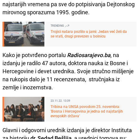
najstarijih vremena pa sve do potpisivanja Dejtonskog
mirovnog sporazuma 1995. godine.
TRENDING
Trojici rudara pozlilo u jami: Jedan već želi da
se vrati, drugi prevezen u bolnicu
Kako je potvrđeno portalu
Radiosarajevo.ba
, na
izdanju je radilo 47 autora, doktora nauka iz Bosne i
Hercegovine i devet urednika. Svoje stručno mišljenje
na rukopis dalo je 11 recenzenata, stručnjaka iz
zemlje i inozemstva.
23.11.22. 13:39
Tribina na UNSA povodom 25. novembra:
'Bosna i Hercegovina je jedna od najstarijih
evropskih država'
Glavni i odgovorni urednik izdanja je direktor Instituta
za historiju
dr. Sedad Bešlija,
a urednici tomova su: