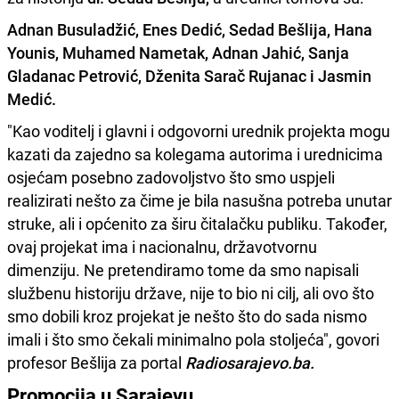
Adnan Busuladžić, Enes Dedić, Sedad Bešlija, Hana
Younis, Muhamed Nametak, Adnan Jahić, Sanja
Gladanac Petrović, Dženita Sarač Rujanac i Jasmin
Medić.
"Kao voditelj i glavni i odgovorni urednik projekta mogu
kazati da zajedno sa kolegama autorima i urednicima
osjećam posebno zadovoljstvo što smo uspjeli
realizirati nešto za čime je bila nasušna potreba unutar
struke, ali i općenito za širu čitalačku publiku. Također,
ovaj projekat ima i nacionalnu, državotvornu
dimenziju. Ne pretendiramo tome da smo napisali
službenu historiju države, nije to bio ni cilj, ali ovo što
smo dobili kroz projekat je nešto što do sada nismo
imali i što smo čekali minimalno pola stoljeća", govori
profesor Bešlija za portal
Radiosarajevo.ba.
Promocija u Sarajevu