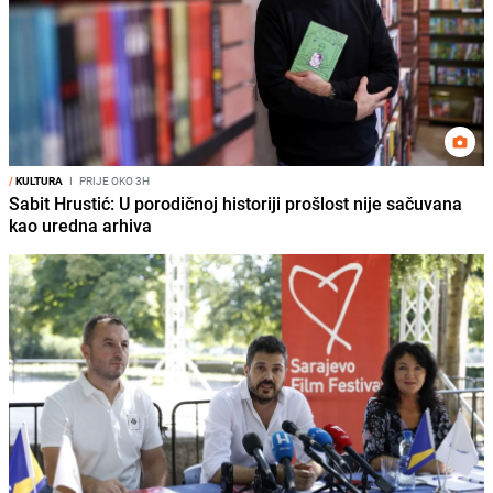
/
KULTURA
I
PRIJE OKO 3H
Sabit Hrustić: U porodičnoj historiji prošlost nije sačuvana
kao uredna arhiva