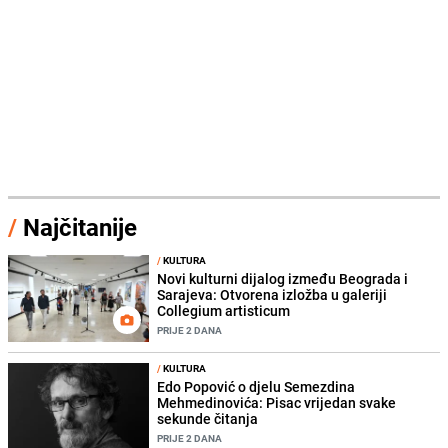
/
Najčitanije
/
KULTURA
Novi kulturni dijalog između Beograda i
Sarajeva: Otvorena izložba u galeriji
Collegium artisticum
PRIJE 2 DANA
/
KULTURA
Edo Popović o djelu Semezdina
Mehmedinovića: Pisac vrijedan svake
sekunde čitanja
PRIJE 2 DANA