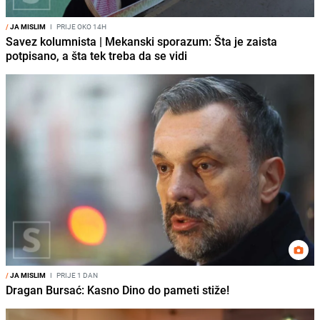
/
JA MISLIM
I
PRIJE OKO 14H
Savez kolumnista | Mekanski sporazum: Šta je zaista
potpisano, a šta tek treba da se vidi
/
JA MISLIM
I
PRIJE 1 DAN
Dragan Bursać: Kasno Dino do pameti stiže!