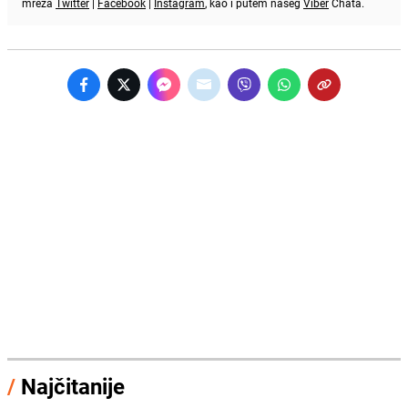
mreža
Twitter
|
Facebook
|
Instagram
, kao i putem našeg
Viber
Chata.
/
Najčitanije