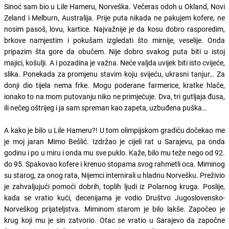
Sinoć sam bio u Lile Hameru, Norveška. Večeras odoh u Okland, Novi
Zeland i Melburn, Australija. Prije puta nikada ne pakujem kofere, ne
nosim pasoš, lovu, kartice. Najvažnije je da kosu dobro rasporedim,
brkove namjestim i pokušam izgledati što mirnije, veselije. Onda
pripazim šta gore da obučem. Nije dobro svakog puta biti u istoj
majici, košulji. A i pozadina je važna. Neće valjda uvijek biti isto cvijeće,
slika. Ponekada za promjenu stavim koju svijeću, ukrasni tanjur… Za
donji dio tijela nema frke. Mogu poderane farmerice, kratke hlače,
ionako to na mom putovanju niko ne primjećuje. Dva, tri gutljaja đusa,
ili nečeg oštrijeg i ja sam spreman kao zapeta, uzbuđena puška…
A kako je bilo u Lile Hameru?! U tom olimpijskom gradiću dočekao me
je moj jaran Mimo Bešlić. Izdržao je cijeli rat u Sarajevu, pa onda
godinu i po u miru i onda mu sve puklo. Kaže, bilo mu teže nego od 92.
do 95. Spakovao kofere i krenuo stopama svog rahmetli oca. Miminog
su starog, za onog rata, Nijemci internirali u hladnu Norvešku. Preživio
je zahvaljujući pomoći dobrih, toplih ljudi iz Polarnog kruga. Poslije,
kada se vratio kući, decenijama je vodio Društvo Jugoslovensko-
Norveškog prijateljstva. Miminom starom je bilo lakše. Započeo je
krug koji mu je sin zatvorio. Otac se vratio u Sarajevo da započne