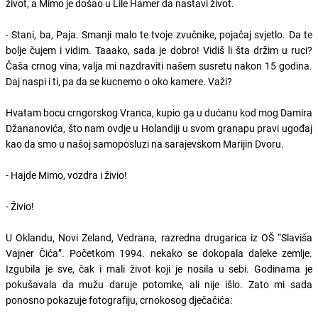
život, a Mimo je došao u Lile Hamer da nastavi život.
- Stani, ba, Paja. Smanji malo te tvoje zvučnike, pojačaj svjetlo. Da te
bolje čujem i vidim. Taaako, sada je dobro! Vidiš li šta držim u ruci?
Čaša crnog vina, valja mi nazdraviti našem susretu nakon 15 godina.
Daj naspi i ti, pa da se kucnemo o oko kamere. Važi?
Hvatam bocu crngorskog Vranca, kupio ga u dućanu kod mog Damira
Džananovića, što nam ovdje u Holandiji u svom granapu pravi ugođaj
kao da smo u našoj samoposluzi na sarajevskom Marijin Dvoru.
- Hajde Mimo, vozdra i živio!
- Živio!
U Oklandu, Novi Zeland, Vedrana, razredna drugarica iz OŠ “Slaviša
Vajner Čića”. Početkom 1994. nekako se dokopala daleke zemlje.
Izgubila je sve, čak i mali život koji je nosila u sebi. Godinama je
pokušavala da mužu daruje potomke, ali nije išlo. Zato mi sada
ponosno pokazuje fotografiju, crnokosog dječačića: