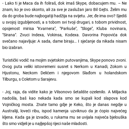
- Lako ti je Maca da ih foliraš, dok imaš Skype, dobacujem mu. – Ne
znam, ko je ovo skonto, ali za sve je zaslužan jaro Bil Gejts. Želim mu
da do groba bude najbogatiji hadžija na svijetu. Jer, đe ima ovo? Sjediš
u svojoj izgubljenosti, a s tobom svi tvoji drugari, s tobom prividnost,
opsjenost mirisa "Kvarnera", "Parkuše", "Sloge", Kluba novinara,
"Sirana". Zvuci Indexa, Vokinsa, Kodexa. Davorina Popovića dok
svečano najavljuje: A sada, dame biraju… I sjećanje da nikada nisam
bio izabran.
Turistički vodič na mojim svjetskim putovanjima, Skype ponovo zvoni.
Ovog puta veliki istovremeni susret s Nerkom u Kanadi, Zokom u
Hjustonu, Neckom Delićem i njegovom Slađom u holandskom
Tilburgu, s Coletom u Sarajevu.
- Joj, raja, da vidite kako je Vilsonovo šetalište ozelenilo. A Miljacka
nadošla, baš kao nekada kada smo se kupali kod slapova kod
Vojničkog mosta. Znate tamo gdje je Keko, što je danas negdje u
Australiji, loveći ribu, ispod kamenja uzviknuo da je ćopio najvećeg
kljena. Kada ga je izvadio, u rukama mu se uvijala najveća bjelouška
što smo vidjeli je u najljepšoj rijeci naše mladosti.