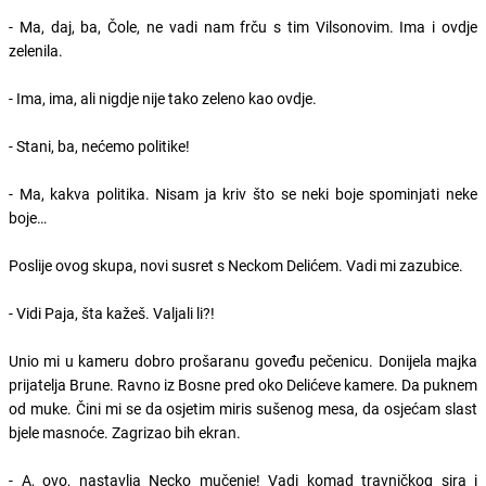
- Ma, daj, ba, Čole, ne vadi nam frču s tim Vilsonovim. Ima i ovdje
zelenila.
- Ima, ima, ali nigdje nije tako zeleno kao ovdje.
- Stani, ba, nećemo politike!
- Ma, kakva politika. Nisam ja kriv što se neki boje spominjati neke
boje…
Poslije ovog skupa, novi susret s Neckom Delićem. Vadi mi zazubice.
- Vidi Paja, šta kažeš. Valjali li?!
Unio mi u kameru dobro prošaranu goveđu pečenicu. Donijela majka
prijatelja Brune. Ravno iz Bosne pred oko Delićeve kamere. Da puknem
od muke. Čini mi se da osjetim miris sušenog mesa, da osjećam slast
bjele masnoće. Zagrizao bih ekran.
- A, ovo, nastavlja Necko mučenje! Vadi komad travničkog sira i