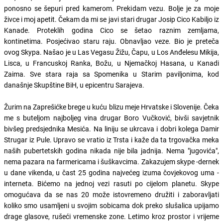
ponosno se šepuri pred kamerom. Prekidam vezu. Bolje je za moje
živce i moj apetit. Čekam da mi se javi stari drugar Josip Cico Kabiljo iz
Kanade. Proteklih godina Cico se šetao raznim zemljama,
kontinetima. Posjećivao staru raju. Obnavljao veze. Bio je preteča
ovog Skypa. Našao je u Las Vegasu Žižu, Čapu, u Los Anđelesu Mikija,
Lisca, u Francuskoj Ranka, Božu, u Njemačkoj Hasana, u Kanadi
Zaima. Sve stara raja sa Spomenika u Starim paviljonima, kod
današnje Skupštine BiH, u epicentru Sarajeva.
Žurim na Zaprešićke brege u kuću blizu meje Hrvatske i Slovenije. Čeka
me s buteljom najboljeg vina drugar Boro Vučković, bivši savjetnik
bivšeg predsjednika Mesića. Na liniju se ukrcava i dobri kolega Damir
Strugar iz Pule. Upravo se vratio iz Trsta i kaže da ta trgovačka meka
naših pubertetskih godina nikada nije bila jadnija. Nema "jugovića",
nema pazara na farmericama i šuškavcima. Zakazujem skype -dernek
u dane vikenda, u čast 25 godina najvećeg izuma čovjekovog uma -
interneta. Bićemo na jednoj vezi rasuti po cijelom planetu. Skype
omogućava da se nas 20 može istovremeno družiti i zaboravljati
koliko smo usamljeni u svojim sobicama dok preko slušalica upijamo
drage glasove, rušeći vremenske zone. Letimo kroz prostor i vrijeme