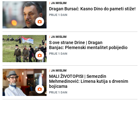
/
JA MISLIM
Dragan Bursać: Kasno Dino do pameti stiže!
PRIJE 1 DAN
/
JA MISLIM
S ove strane Drine | Dragan
Banjac: Plemenski mentalitet pobijedio
PRIJE 1 DAN
/
JA MISLIM
MALI ŽIVOTOPISI | Semezdin
Mehmedinović: Limena kutija s drvenim
bojicama
PRIJE 1 DAN