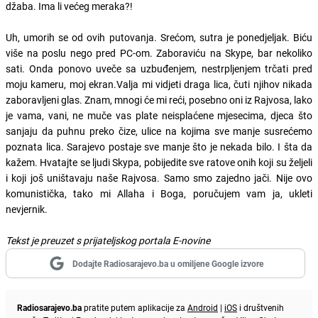
džaba. Ima li većeg meraka?!
Uh, umorih se od ovih putovanja. Srećom, sutra je ponedjeljak. Biću
više na poslu nego pred PC-om. Zaboraviću na Skype, bar nekoliko
sati. Onda ponovo uveče sa uzbuđenjem, nestrpljenjem trčati pred
moju kameru, moj ekran.Valja mi vidjeti draga lica, čuti njihov nikada
zaboravljeni glas. Znam, mnogi će mi reći, posebno oni iz Rajvosa, lako
je vama, vani, ne muče vas plate neisplaćene mjesecima, djeca što
sanjaju da puhnu preko čize, ulice na kojima sve manje susrećemo
poznata lica. Sarajevo postaje sve manje što je nekada bilo. I šta da
kažem. Hvatajte se ljudi Skypa, pobijedite sve ratove onih koji su željeli
i koji još uništavaju naše Rajvosa. Samo smo zajedno jači. Nije ovo
komunistička, tako mi Allaha i Boga, poručujem vam ja, ukleti
nevjernik.
Tekst je preuzet s prijateljskog portala E-novine
Dodajte Radiosarajevo.ba u omiljene Google izvore
Radiosarajevo.ba
pratite putem aplikacije za
Android
|
iOS
i društvenih