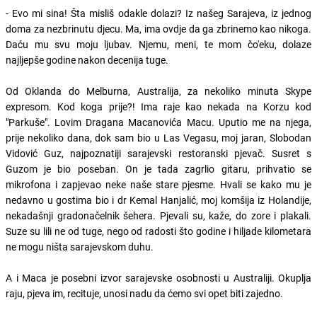
- Evo mi sina! Šta misliš odakle dolazi? Iz našeg Sarajeva, iz jednog
doma za nezbrinutu djecu. Ma, ima ovdje da ga zbrinemo kao nikoga.
Daću mu svu moju ljubav. Njemu, meni, te mom čo'eku, dolaze
najljepše godine nakon decenija tuge.
Od Oklanda do Melburna, Australija, za nekoliko minuta Skype
expresom. Kod koga prije?! Ima raje kao nekada na Korzu kod
"Parkuše". Lovim Dragana Macanovića Macu. Uputio me na njega,
prije nekoliko dana, dok sam bio u Las Vegasu, moj jaran, Slobodan
Vidović Guz, najpoznatiji sarajevski restoranski pjevač. Susret s
Guzom je bio poseban. On je tada zagrlio gitaru, prihvatio se
mikrofona i zapjevao neke naše stare pjesme. Hvali se kako mu je
nedavno u gostima bio i dr Kemal Hanjalić, moj komšija iz Holandije,
nekadašnji gradonačelnik šehera. Pjevali su, kaže, do zore i plakali.
Suze su lili ne od tuge, nego od radosti što godine i hiljade kilometara
ne mogu ništa sarajevskom duhu.
A i Maca je posebni izvor sarajevske osobnosti u Australiji. Okuplja
raju, pjeva im, recituje, unosi nadu da ćemo svi opet biti zajedno.