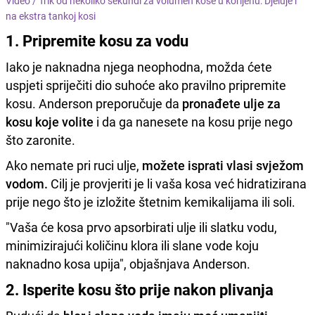
Video /
Trik od nekoliko sekundi za volumen kose u korijenu: Djeluje i
na ekstra tankoj kosi
1. Pripremite kosu za vodu
Iako je naknadna njega neophodna, možda ćete
uspjeti spriječiti dio suhoće ako pravilno pripremite
kosu. Anderson preporučuje da
pronađete ulje za
kosu koje volite
i da ga nanesete na kosu prije nego
što zaronite.
Ako nemate pri ruci ulje,
možete isprati vlasi svježom
vodom.
Cilj je provjeriti je li vaša kosa već hidratizirana
prije nego što je izložite štetnim kemikalijama ili soli.
"Vaša će kosa prvo apsorbirati ulje ili slatku vodu,
minimizirajući količinu klora ili slane vode koju
naknadno kosa upija", objašnjava Anderson.
2. Isperite kosu što prije nakon plivanja