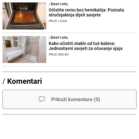
/
ŽIVOT I STIL
Očistite rernu bez hemikalija: Poznata
stručnjakinja dijeli savjete
PRIJE 1 DAN
/
ŽIVOT I STIL
Kako očistiti staklo od tuš-kabina:
Jednostavni savjeti za očuvanje sjaja
PRIJE OKO 8H
/
Komentari
Prikaži komentare
(
0
)