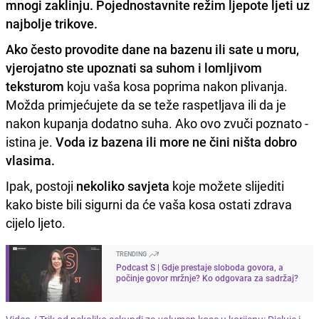
mnogi zaklinju. Pojednostavnite režim ljepote ljeti uz
najbolje trikove.
Ako često provodite dane na bazenu ili sate u moru,
vjerojatno ste upoznati sa suhom i lomljivom
teksturom
koju vaša kosa poprima nakon plivanja.
Možda primjećujete da se teže raspetljava ili da je
nakon kupanja dodatno suha. Ako ovo zvuči poznato -
istina je.
Voda iz bazena ili more ne čini ništa dobro
vlasima.
Ipak, postoji
nekoliko savjeta
koje možete slijediti
kako biste bili sigurni da će vaša kosa ostati zdrava
cijelo ljeto.
TRENDING
Podcast S | Gdje prestaje sloboda govora, a
počinje govor mržnje? Ko odgovara za sadržaj?