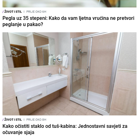
/
ŽIVOT I STIL
I
PRIJE OKO 6H
Pegla uz 35 stepeni: Kako da vam ljetna vrućina ne pretvori
peglanje u pakao?
/
ŽIVOT I STIL
I
PRIJE OKO 8H
Kako očistiti staklo od tuš-kabina: Jednostavni savjeti za
očuvanje sjaja