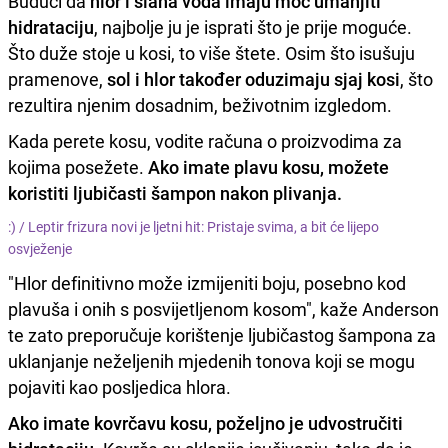
Budući da
hlor i slana voda imaju moć umanjiti
hidrataciju
, najbolje ju je isprati što je prije moguće.
Što duže stoje u kosi, to više štete. Osim što isušuju
pramenove,
sol i hlor također oduzimaju sjaj kosi
, što
rezultira njenim dosadnim, beživotnim izgledom.
Kada perete kosu, vodite računa o proizvodima za
kojima posežete.
Ako imate plavu kosu, možete
koristiti ljubičasti šampon nakon plivanja.
:) /
Leptir frizura novi je ljetni hit: Pristaje svima, a bit će lijepo
osvježenje
"Hlor definitivno može izmijeniti boju, posebno kod
plavuša i onih s posvijetljenom kosom", kaže Anderson
te zato preporučuje korištenje ljubičastog šampona za
uklanjanje neželjenih mjedenih tonova koji se mogu
pojaviti kao posljedica hlora.
Ako imate kovrčavu kosu, poželjno je udvostručiti