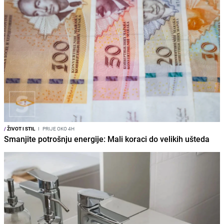
/
ŽIVOT I STIL
I
PRIJE OKO 4H
Smanjite potrošnju energije: Mali koraci do velikih ušteda