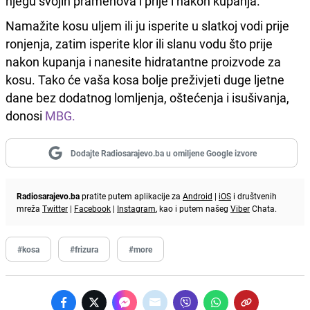
njegu svojih pramenova i prije i nakon kupanja.
Namažite kosu uljem ili ju isperite u slatkoj vodi prije
ronjenja, zatim isperite klor ili slanu vodu što prije
nakon kupanja i nanesite hidratantne proizvode za
kosu. Tako će vaša kosa bolje preživjeti duge ljetne
dane bez dodatnog lomljenja, oštećenja i isušivanja,
donosi
MBG.
Dodajte Radiosarajevo.ba u omiljene Google izvore
Radiosarajevo.ba
pratite putem aplikacije za
Android
|
iOS
i društvenih
mreža
Twitter
|
Facebook
|
Instagram
, kao i putem našeg
Viber
Chata.
#kosa
#frizura
#more