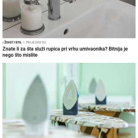
/
ŽIVOT I STIL
I
PRIJE OKO 5H
Znate li za šta služi rupica pri vrhu umivaonika? Bitnija je
nego što mislite