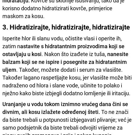
hidrataciju.
Kovrče su sklonije isušivanju, tako da je
korisno dodatno hidratizirati kovrče, primjerice
maskom za kosu.
3. Hidratizirajte, hidratizirajte, hidratizirajte
Isperite hlor ili slanu vodu, očistite vlasi i operite ih,
zatim n
astavite s hidratantnim proizvodima koji se
ostavljaju u kosi
. Nakon što izađete iz tuša,
nanesite
balzam koji se ne ispire i posegnite za hidratantnim
uljem
. Također, možete dodati i serum za vlasište.
Također lagano raspetljajte kosu, jer vlasište može biti
nadraženo od hlora i slane vode, učinite to polako i
nježno kako biste izbjegli dodatno lomljenje ili iritaciju.
Uranjanje u vodu tokom iznimno vrućeg dana čini se
divnim, ali kosu izlažete određenoj šteti.
To ne znači
da biste trebali u potpunosti izbjegavati plivanje; već je
samo podsjetnik da biste trebali odvojiti vrijeme za