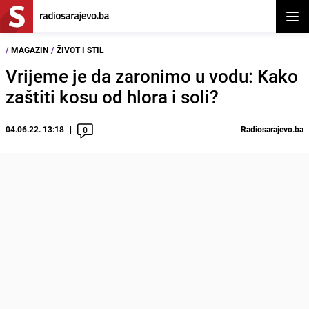
Otvor
/
MAGAZIN
/
ŽIVOT I STIL
Vrijeme je da zaronimo u vodu: Kako
zaštiti kosu od hlora i soli?
04.06.22. 13:18
Radiosarajevo.ba
0