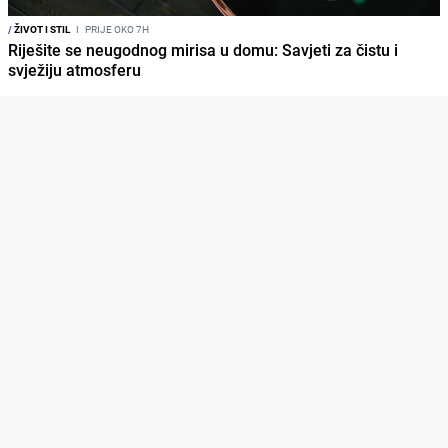
/
ŽIVOT I STIL
I
PRIJE OKO 7H
Riješite se neugodnog mirisa u domu: Savjeti za čistu i
svježiju atmosferu