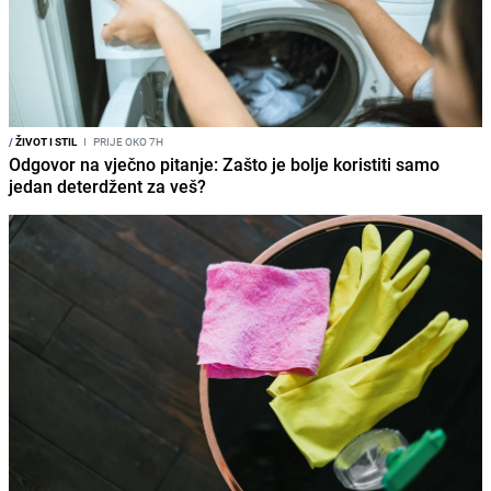
/
ŽIVOT I STIL
I
PRIJE OKO 7H
Odgovor na vječno pitanje: Zašto je bolje koristiti samo
jedan deterdžent za veš?