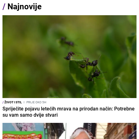
/
Najnovije
/
ŽIVOT I STIL
I
PRIJE OKO 5H
Spriječite pojavu letećih mrava na prirodan način: Potrebne
su vam samo dvije stvari