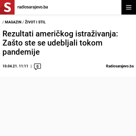
Otvor
/
MAGAZIN
/
ŽIVOT I STIL
Rezultati američkog istraživanja:
Zašto ste se udebljali tokom
pandemije
10.04.21. 11:11
Radiosarajevo.ba
0