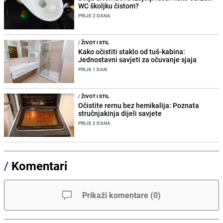
WC školjku čistom?
PRIJE 2 DANA
/
ŽIVOT I STIL
Kako očistiti staklo od tuš-kabina:
Jednostavni savjeti za očuvanje sjaja
PRIJE 1 DAN
/
ŽIVOT I STIL
Očistite rernu bez hemikalija: Poznata
stručnjakinja dijeli savjete
PRIJE 2 DANA
/
Komentari
Prikaži komentare
(
0
)