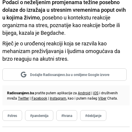
Podaci o neželjenim promjenama težine posebno
dolaze do izražaja u stresnim vremenima poput ovih
u kojima živimo
, posebno u kontekstu reakcije
organizma na stres, poznatije kao reakcije borbe ili
bijega, kazala je Begdache.
Riječ je o urođenoj reakciji koja se razvila kao
mehanizam preživljavanja i ljudima omogućava da
brzo reaguju na akutni stres.
Dodajte Radiosarajevo.ba u omiljene Google izvore
Radiosarajevo.ba
pratite putem aplikacije za
Android
|
iOS
i društvenih
mreža
Twitter
|
Facebook
|
Instagram
, kao i putem našeg
Viber
Chata.
#stres
#pandemija
#hrana
#debljanje