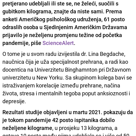
pretjerano udebljali ili ste se, ne želeći, suočili s
gubitkom kilograma, znajte da niste sami. Prema
anketi Američkog psihološkog udruženja, 61 posto
odraslih osoba u Sjedinjenim Američkim Državama
prijavilo je neželjenu promjenu težine
od početka
pandemije, piše
ScienceAlert
.
O tome je u svom radu izvijestila dr. Lina Begdache,
naučnica čija je uža specijalnost prehrana, a radi kao
docentica na Univerzitetu Binghamnton pri Državnom
univerzitetu u New Yorku. Sa skupinom kolega bavi se
istraživanjem korelacije između prehrane, načina
života, stresa i mentalnih tegoba poput anksioznosti i
depresije.
Rezultati studije objavljeni u martu 2021. pokazuju da
je tokom pandemije 42 posto ispitanika dobilo
neželjene kilograme
, u prosjeku 13 kilograma, a
gotovo 10 posto među njima udebljalo se i više od 50