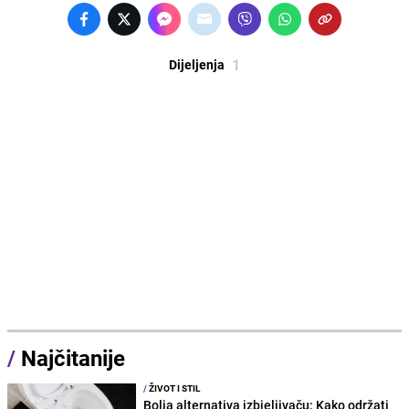
1
Dijeljenja
/
Najčitanije
/
ŽIVOT I STIL
Bolja alternativa izbjeljivaču: Kako održati