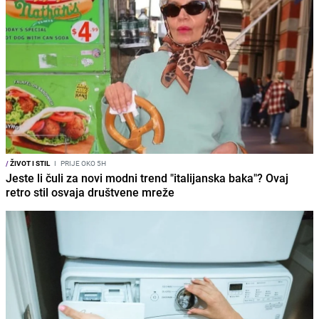
/
ŽIVOT I STIL
I
PRIJE OKO 5H
Jeste li čuli za novi modni trend "italijanska baka"? Ovaj
retro stil osvaja društvene mreže