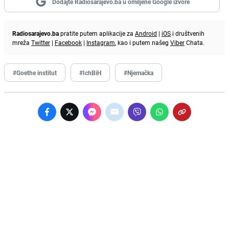
Dodajte Radiosarajevo.ba u omiljene Google izvore
Radiosarajevo.ba
pratite putem aplikacije za
Android
|
iOS
i društvenih
mreža
Twitter
|
Facebook
|
Instagram
, kao i putem našeg
Viber
Chata.
#Goethe institut
#IchBiH
#Njemačka