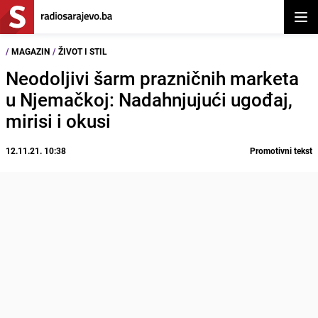
Otvor
/
MAGAZIN
/
ŽIVOT I STIL
Neodoljivi šarm prazničnih marketa
u Njemačkoj: Nadahnjujući ugođaj,
mirisi i okusi
12.11.21. 10:38
Promotivni tekst