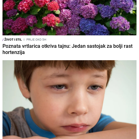
/
ŽIVOT I STIL
I
PRIJE OKO 5H
Poznata vrtlarica otkriva tajnu: Jedan sastojak za bolji rast
hortenzija