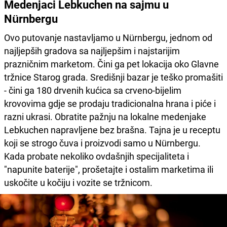
Medenjaci Lebkuchen na sajmu u
Nürnbergu
Ovo putovanje nastavljamo u Nürnbergu, jednom od
najljepših gradova sa najljepšim i najstarijim
prazničnim marketom. Čini ga pet lokacija oko Glavne
tržnice Starog grada. Središnji bazar je teško promašiti
- čini ga 180 drvenih kućica sa crveno-bijelim
krovovima gdje se prodaju tradicionalna hrana i piće i
razni ukrasi. Obratite pažnju na lokalne medenjake
Lebkuchen napravljene bez brašna. Tajna je u receptu
koji se strogo čuva i proizvodi samo u Nürnbergu.
Kada probate nekoliko ovdašnjih specijaliteta i
"napunite baterije", prošetajte i ostalim marketima ili
uskočite u kočiju i vozite se tržnicom.