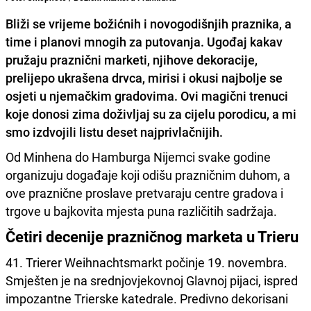
Bliži se vrijeme božićnih i novogodišnjih praznika, a
time i planovi mnogih za putovanja. Ugođaj kakav
pružaju praznični marketi, njihove dekoracije,
prelijepo ukrašena drvca, mirisi i okusi najbolje se
osjeti u njemačkim gradovima. Ovi magični trenuci
koje donosi zima doživljaj su za cijelu porodicu, a mi
smo izdvojili listu deset najprivlačnijih.
Od Minhena do Hamburga Nijemci svake godine
organizuju događaje koji odišu prazničnim duhom, a
ove praznične proslave pretvaraju centre gradova i
trgove u bajkovita mjesta puna različitih sadržaja.
Četiri decenije prazničnog marketa u Trieru
41. Trierer Weihnachtsmarkt počinje 19. novembra.
Smješten je na srednjovjekovnoj Glavnoj pijaci, ispred
impozantne Trierske katedrale. Predivno dekorisani