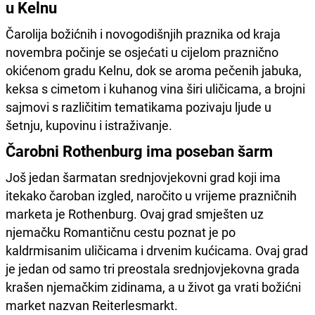
u Kelnu
Čarolija božićnih i novogodišnjih praznika od kraja
novembra počinje se osjećati u cijelom praznično
okićenom gradu Kelnu, dok se aroma pečenih jabuka,
keksa s cimetom i kuhanog vina širi uličicama, a brojni
sajmovi s različitim tematikama pozivaju ljude u
šetnju, kupovinu i istraživanje.
Čarobni Rothenburg ima poseban šarm
Još jedan šarmatan srednjovjekovni grad koji ima
itekako čaroban izgled, naročito u vrijeme prazničnih
marketa je Rothenburg. Ovaj grad smješten uz
njemačku Romantičnu cestu poznat je po
kaldrmisanim uličicama i drvenim kućicama. Ovaj grad
je jedan od samo tri preostala srednjovjekovna grada
krašen njemačkim zidinama, a u život ga vrati božićni
market nazvan Reiterlesmarkt.