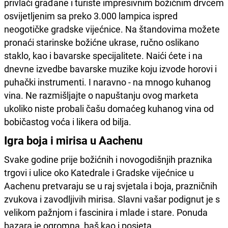
privlači građane i turiste impresivnim božićnim drvcem
osvijetljenim sa preko 3.000 lampica ispred
neogotičke gradske vijećnice. Na štandovima možete
pronaći starinske božićne ukrase, ručno oslikano
staklo, kao i bavarske specijalitete. Naići ćete i na
dnevne izvedbe bavarske muzike koju izvode horovi i
puhački instrumenti. I naravno - na mnogo kuhanog
vina. Ne razmišljajte o napuštanju ovog marketa
ukoliko niste probali čašu domaćeg kuhanog vina od
bobičastog voća i likera od bilja.
Igra boja i mirisa u Aachenu
Svake godine prije božićnih i novogodišnjih praznika
trgovi i ulice oko Katedrale i Gradske vijećnice u
Aachenu pretvaraju se u raj svjetala i boja, prazničnih
zvukova i zavodljivih mirisa. Slavni vašar podignut je s
velikom pažnjom i fascinira i mlade i stare. Ponuda
bazara je ogromna, baš kao i posjeta.