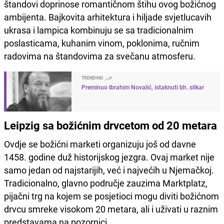
štandovi doprinose romantičnom štihu ovog božićnog
ambijenta. Bajkovita arhitektura i hiljade svjetlucavih
ukrasa i lampica kombinuju se sa tradicionalnim
poslasticama, kuhanim vinom, poklonima, ručnim
radovima na štandovima za svečanu atmosferu.
TRENDING
Preminuo Ibrahim Novalić, istaknuti bh. slikar
Leipzig sa božićnim drvcetom od 20 metara
Ovdje se božićni marketi organizuju još od davne
1458. godine duž historijskog jezgra. Ovaj market nije
samo jedan od najstarijih, već i najvećih u Njemačkoj.
Tradicionalno, glavno područje zauzima Marktplatz,
pijačni trg na kojem se posjetioci mogu diviti božićnom
drvcu smreke visokom 20 metara, ali i uživati u raznim
predstavama na pozornici.