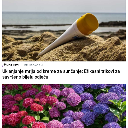
/
ŽIVOT I STIL
I
PRIJE OKO 3H
Uklanjanje mrlja od kreme za sunčanje: Efikasni trikovi za
savršeno bijelu odjeću