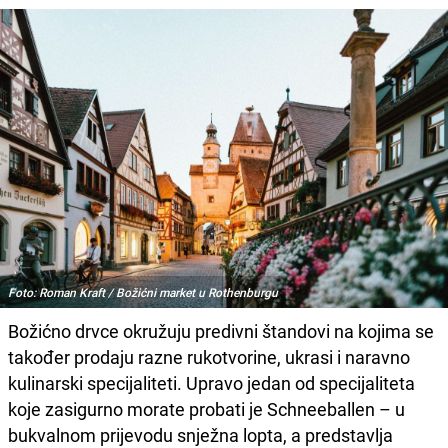
Foto: Roman Kraft / Božićni market u Rothenburgu
Božićno drvce okružuju predivni štandovi na kojima se
također prodaju razne rukotvorine, ukrasi i naravno
kulinarski specijaliteti. Upravo jedan od specijaliteta
koje zasigurno morate probati je Schneeballen – u
bukvalnom prijevodu snježna lopta, a predstavlja