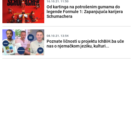
16.10.21. 11:50
Od kartinga na potrošenim gumama do
legende Formule 1: Zapanjujuća karijera
Schumachera
08.10.21. 13:54
Poznate ličnosti u projektu IchBiH.ba uče
nas o njemačkom jeziku, kulturi...