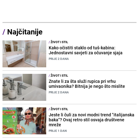
/
Najčitanije
/
ŽIVOT I STIL
Kako očistiti staklo od tuš-kabina:
Jednostavni savjeti za očuvanje sjaja
PRIJE 2 DANA
/
ŽIVOT I STIL
Znate li za šta služi rupica pri vrhu
umivaonika? Bitnija je nego što mislite
PRIJE 2 DANA
/
ŽIVOT I STIL
Jeste li čuli za novi modni trend "italijanska
baka"? Ovaj retro stil osvaja društvene
mreže
PRIJE 1 DAN