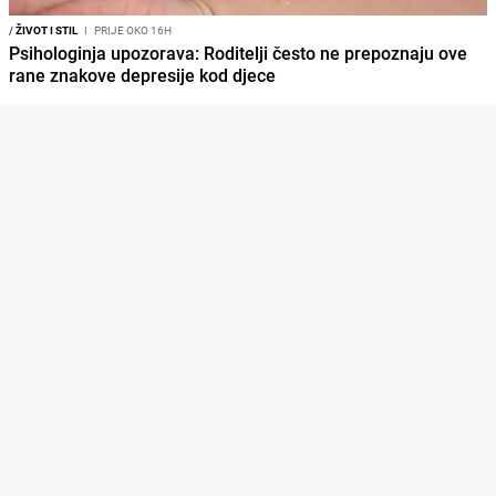
/
ŽIVOT I STIL
I
PRIJE OKO 16H
Psihologinja upozorava: Roditelji često ne prepoznaju ove
rane znakove depresije kod djece