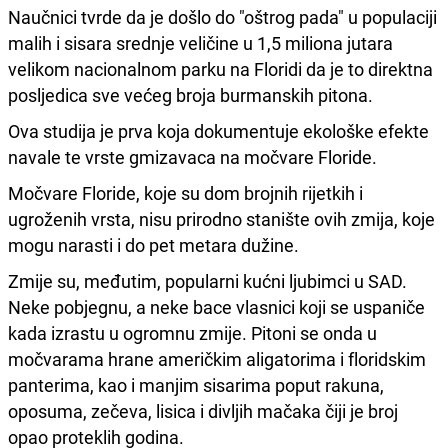
Naučnici tvrde da je došlo do "oštrog pada" u populaciji
malih i sisara srednje veličine u 1,5 miliona jutara
velikom nacionalnom parku na Floridi da je to direktna
posljedica sve većeg broja burmanskih pitona.
Ova studija je prva koja dokumentuje ekološke efekte
navale te vrste gmizavaca na močvare Floride.
Močvare Floride, koje su dom brojnih rijetkih i
ugroženih vrsta, nisu prirodno stanište ovih zmija, koje
mogu narasti i do pet metara dužine.
Zmije su, međutim, popularni kućni ljubimci u SAD.
Neke pobjegnu, a neke bace vlasnici koji se uspaniče
kada izrastu u ogromnu zmije. Pitoni se onda u
močvarama hrane američkim aligatorima i floridskim
panterima, kao i manjim sisarima poput rakuna,
oposuma, zečeva, lisica i divljih mačaka čiji je broj
opao proteklih godina.