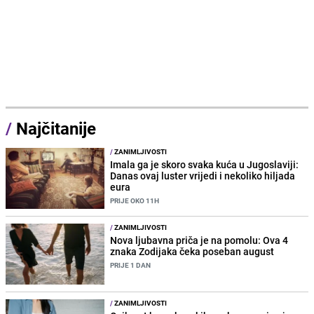
/
Najčitanije
/
ZANIMLJIVOSTI
Imala ga je skoro svaka kuća u Jugoslaviji:
Danas ovaj luster vrijedi i nekoliko hiljada
eura
PRIJE OKO 11H
/
ZANIMLJIVOSTI
Nova ljubavna priča je na pomolu: Ova 4
znaka Zodijaka čeka poseban august
PRIJE 1 DAN
/
ZANIMLJIVOSTI