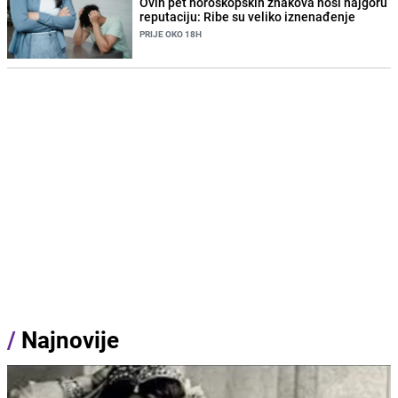
Ovih pet horoskopskih znakova nosi najgoru
reputaciju: Ribe su veliko iznenađenje
PRIJE OKO 18H
/
Najnovije