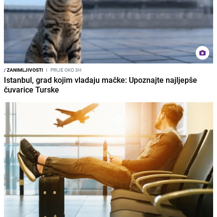
/
ZANIMLJIVOSTI
I
PRIJE OKO 3H
Istanbul, grad kojim vladaju mačke: Upoznajte najljepše
čuvarice Turske