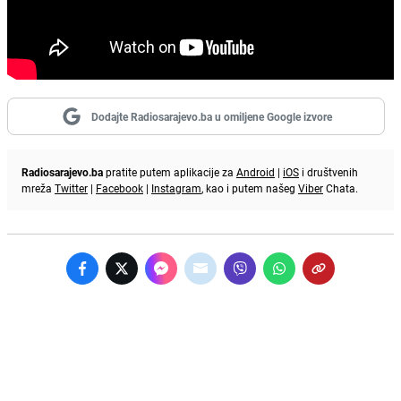
Dodajte Radiosarajevo.ba u omiljene Google izvore
Radiosarajevo.ba
pratite putem aplikacije za
Android
|
iOS
i društvenih
mreža
Twitter
|
Facebook
|
Instagram
, kao i putem našeg
Viber
Chata.