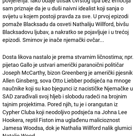
povjerenja. Iako odaje utisak čvrstog tipa bez emocija
sam priznaje da je u duši naivni idealist koji sanja o
svijetu u kojem postoji pravda za sve. U prvoj epizodi
pomaže Blacksadu da osveti Nathaliju Willford, bivšu
Blacksadovu ljubav, a nakratko se pojavljuje i u trećoj
epizodi. Smirnov je inače njemački ovčar...
Dosta likova nastalo je prema stvarnim ličnostima; npr.
pijetao Gallo je ustvari američki paranoični političar
Joseph McCarthy, bizon Greenberg je američki pjesnik
Allen Ginsberg, sova Otto Liebber podsjeća na mnoge
naučnike koji su kao bjegunci iz nacističke Njemačke u
SAD zarađivali svoj hljeb i slobodu radeći na brojnim
tajnim projektima. Pored njih, tu je i orangutan iz
Cypher Cluba koji neodoljivo podsjeća na Johna Lee
Hookera, reptil Fiston ima uglađenu malicioznost
Jamesa Woodsa, dok je Nathalia Willford nalik glumici
Natalie Wood.