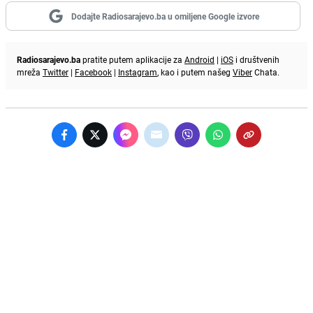
Dodajte Radiosarajevo.ba u omiljene Google izvore
Radiosarajevo.ba
pratite putem aplikacije za
Android
|
iOS
i društvenih
mreža
Twitter
|
Facebook
|
Instagram
, kao i putem našeg
Viber
Chata.