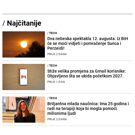
/
Najčitanije
/
TECH
Dva nebeska spektakla 12. augusta: Iz BiH
će se moći vidjeti i pomračenje Sunca i
Perzeidi!
PRIJE 2 DANA
/
TECH
Stiže velika promjena za Gmail korisnike:
Objavljeno šta se ukida početkom 2027.
PRIJE 1 DAN
/
TECH
Briljantna mlada naučnica: Ima 25 godina i
radi na terapiji koja bi mogla pomoći
milionima ljudi
PRIJE 2 DANA