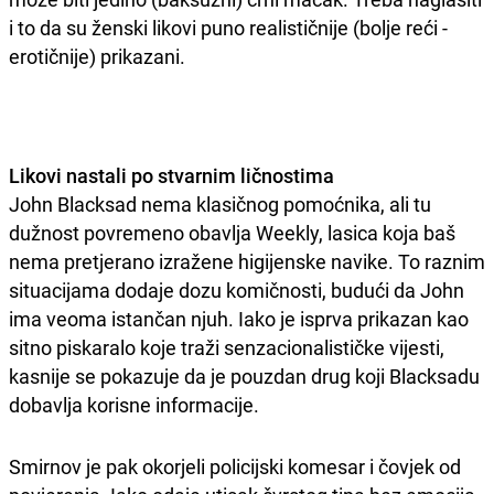
i to da su ženski likovi puno realističnije (bolje reći -
erotičnije) prikazani.
Likovi nastali po stvarnim ličnostima
John Blacksad nema klasičnog pomoćnika, ali tu
dužnost povremeno obavlja Weekly, lasica koja baš
nema pretjerano izražene higijenske navike. To raznim
situacijama dodaje dozu komičnosti, budući da John
ima veoma istančan njuh. Iako je isprva prikazan kao
sitno piskaralo koje traži senzacionalističke vijesti,
kasnije se pokazuje da je pouzdan drug koji Blacksadu
dobavlja korisne informacije.
Smirnov je pak okorjeli policijski komesar i čovjek od