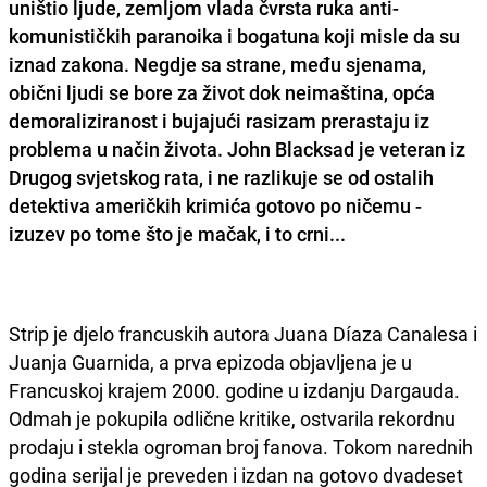
uništio ljude, zemljom vlada čvrsta ruka anti-
komunističkih paranoika i bogatuna koji misle da su
iznad zakona. Negdje sa strane, među sjenama,
obični ljudi se bore za život dok neimaština, opća
demoraliziranost i bujajući rasizam prerastaju iz
problema u način života. John Blacksad je veteran iz
Drugog svjetskog rata, i ne razlikuje se od ostalih
detektiva američkih krimića gotovo po ničemu -
izuzev po tome što je mačak, i to crni...
Strip je djelo francuskih autora Juana Díaza Canalesa i
Juanja Guarnida, a prva epizoda objavljena je u
Francuskoj krajem 2000. godine u izdanju Dargauda.
Odmah je pokupila odlične kritike, ostvarila rekordnu
prodaju i stekla ogroman broj fanova. Tokom narednih
godina serijal je preveden i izdan na gotovo dvadeset