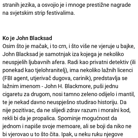
stranih jezika, a osvojio je i mnoge prestižne nagrade
na svjetskim strip festivalima.
Ko je John Blacksad
Osim što je mačak, i to crn, i što više ne vjeruje u bajke,
John Blacksad je samotnjak iza kojega je nekoliko
neuspjelih ljubavnih afera. Radi kao privatni detektiv (ili
ponekad kao tjelohranitelj), ima nekoliko lažnih licenci
(FBI agent, utjerivač dugova, carinik), predstavlja se
lažnim imenom - John H. Blackmore, puši jednu
cigaretu za drugom, nosi tamno zeleno odijelo i mantil,
te je nekad davno neuspješno studirao historiju. Da
nije pozitivac, da ne slijedi zdrav razum i moralni kod,
rekli bi da je propalica. Spominje mogućnost da
jednom i napiše svoje memoare, ali se boji da niko ne
bi vjerovao u to što čita. Ipak, u neku ruku njegove