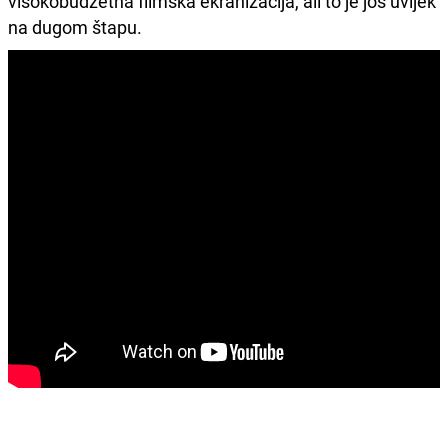
visokobudžetna filmska ekranizacija, ali to je još uvijek
na dugom štapu.