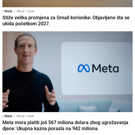
/
TECH
I
PRIJE 1 DAN
Stiže velika promjena za Gmail korisnike: Objavljeno šta se
ukida početkom 2027.
/
TECH
I
PRIJE 1 DAN
Meta mora platiti još 567 miliona dolara zbog ugrožavanja
djece: Ukupna kazna porasla na 942 miliona