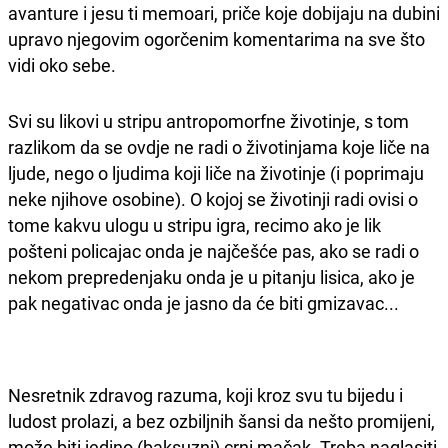
avanture i jesu ti memoari, priče koje dobijaju na dubini
upravo njegovim ogorčenim komentarima na sve što
vidi oko sebe.
Svi su likovi u stripu antropomorfne životinje, s tom
razlikom da se ovdje ne radi o životinjama koje liče na
ljude, nego o ljudima koji liče na životinje (i poprimaju
neke njihove osobine). O kojoj se životinji radi ovisi o
tome kakvu ulogu u stripu igra, recimo ako je lik
pošteni policajac onda je najčešće pas, ako se radi o
nekom prepredenjaku onda je u pitanju lisica, ako je
pak negativac onda je jasno da će biti gmizavac...
Nesretnik zdravog razuma, koji kroz svu tu bijedu i
ludost prolazi, a bez ozbiljnih šansi da nešto promijeni,
može biti jedino (baksuzni) crni mačak. Treba naglasiti