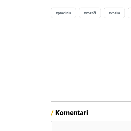
#pravilnik
#vozači
#vozila
/
Komentari