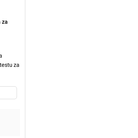
a za
a
atestu za