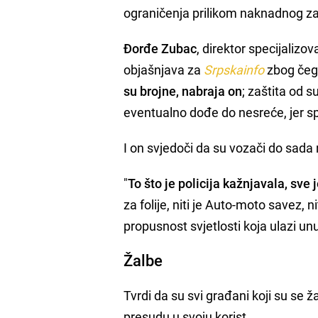
ograničenja prilikom naknadnog z
Đorđe Zubac
, direktor specijalizo
objašnjava za
Srpskainfo
zbog čega
su brojne, nabraja on
; zaštita od s
eventualno dođe do nesreće, jer sp
I on svjedoči da su vozači do sad
"
To što je policija kažnjavala, sve
za folije, niti je Auto-moto savez, 
propusnost svjetlosti koja ulazi un
Žalbe
Tvrdi da su svi građani koji su se 
presudu u svoju korist.