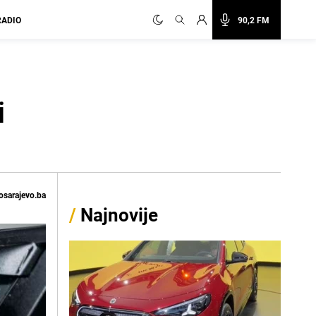
RADIO
90,2 FM
i
osarajevo.ba
/
Najnovije