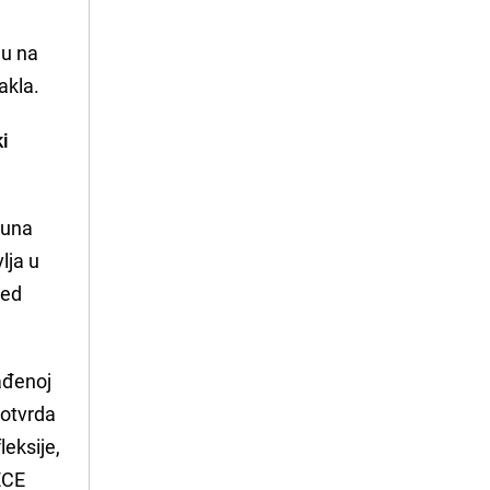
u na
akla.
ki
juna
lja u
red
rađenoj
potvrda
leksije,
ECE