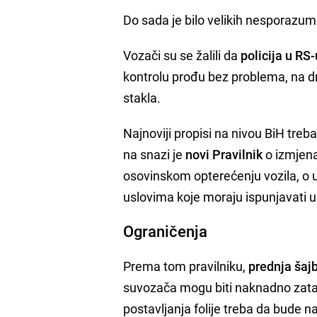
Do sada je bilo velikih nesporazum
Vozači su se žalili da
policija u RS-
kontrolu prođu bez problema, na d
stakla.
Najnoviji propisi na nivou BiH tre
na snazi je
novi Pravilnik
o izmjena
osovinskom opterećenju vozila, o u
uslovima koje moraju ispunjavati 
Ograničenja
Prema tom pravilniku,
prednja šaj
suvozača mogu biti naknadno zata
postavljanja folije treba da bude 