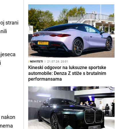
oj strani
nili
mjeseca
i
/
NOVITETI
I
21.07.26. 20:01
Kineski odgovor na luksuzne sportske
automobile: Denza Z stiže s brutalnim
performansama
t nakon
u nema