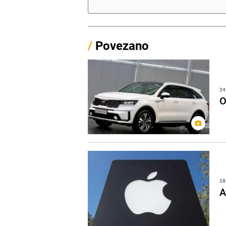
/
Povezano
24
O
28
A