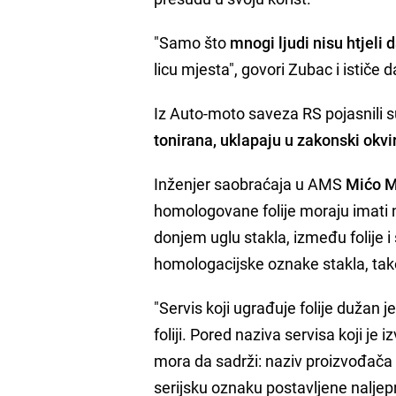
"Samo što
mnogi ljudi nisu htjeli
licu mjesta", govori Zubac i ističe d
Iz Auto-moto saveza RS pojasnili 
tonirana, uklapaju u zakonski okvi
Inženjer saobraćaja u AMS
Mićo M
homologovane folije moraju imati n
donjem uglu stakla, između folije i 
homologacijske oznake stakla, tak
"Servis koji ugrađuje folije dužan 
foliji. Pored naziva servisa koji je
mora da sadrži: naziv proizvođača fol
serijsku oznaku postavljene naljep