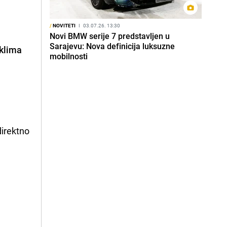
/
NOVITETI
I
03.07.26. 13:30
Novi BMW serije 7 predstavljen u
Sarajevu: Nova definicija luksuzne
aklima
mobilnosti
direktno
u