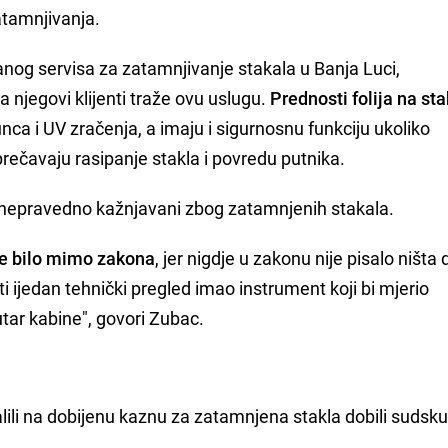
atamnjivanja.
vanog servisa za zatamnjivanje stakala u Banja Luci,
 njegovi klijenti traže ovu uslugu.
Prednosti folija na st
unca i UV zračenja, a imaju i sigurnosnu funkciju ukoliko
rečavaju rasipanje stakla i povredu putnika.
a nepravedno kažnjavani zbog zatamnjenih stakala.
 je bilo mimo zakona
, jer nigdje u zakonu nije pisalo ništa 
niti ijedan tehnički pregled imao instrument koji bi mjerio
utar kabine", govori Zubac.
žalili na dobijenu kaznu za zatamnjena stakla dobili sudsk