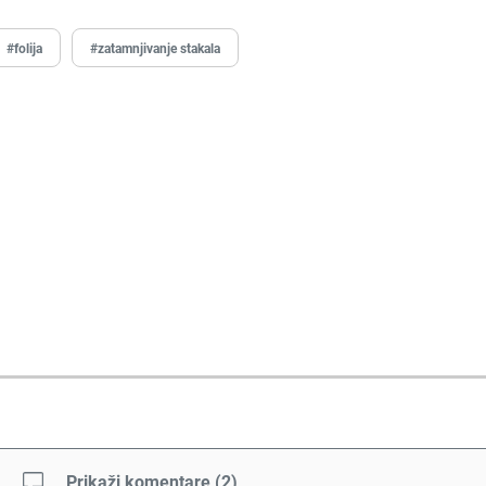
#folija
#zatamnjivanje stakala
Prikaži komentare
(
2
)