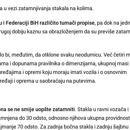
a u vezi zatamnjivanja stakala na kolima.
u i Federaciji BiH različito tumači propise
, pa dok na jedn
rugoj dobiju kaznu sa obrazloženjem da su previše zatam
balo bi, međutim, da otklone svaku neodumicu. Već četiri 
ma i dopunama pravilnika o dimenzijama, ukupnoj masi 
ređajima i opremi koju moraju imati vozila i o osnovnim
uređaji i oprema u saobraćaju na putevima.
bna se ne smije uopšte zatamniti
. Stakla u ravni vozača i
mnjena do 30 odsto, odnosno njihova ukupna providnos
najmanje 70 odsto. Za zadnja bočna stakla i zadnju šajbn