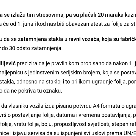
 da se izlažu tim stresovima, pa su plaćali 20 maraka
kazn
a će od 1. juna i kod nas biti obavezan atest za folije za st
su da se
zatamnjena stakla u ravni vozača, koja su fabrič
r
do 30 odsto zatamnjenja.
iljević
precizira da je pravilnikom propisano da nakon 1. 
aljepnicu s jedinstvenim serijskim brojem, koja se postav
stakla, odnosno na staklo, i to prilikom ugradnje folija, po
o da ne pokriva tu oznaku.
je da vlasniku vozila izda pisanu potvrdu A4 formata o ug
 izvršio postavljanje folije, datuma i vremena postavljanja, 
ije, vrstu folije, boju, propustljivost svjetlosti, stepen ref
nice i izjavu servisa da su ispunjeni svi uslovi prema UN/