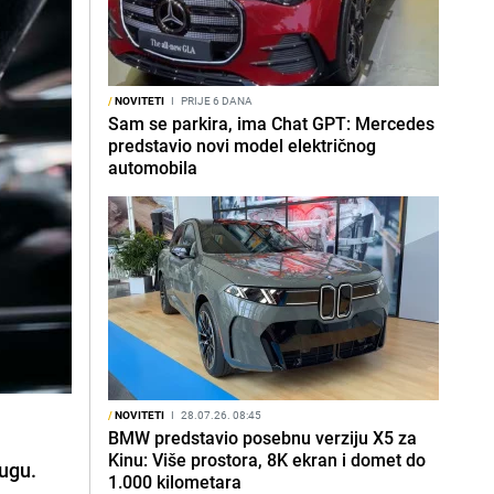
/
NOVITETI
I
PRIJE 6 DANA
Sam se parkira, ima Chat GPT: Mercedes
predstavio novi model električnog
automobila
/
NOVITETI
I
28.07.26. 08:45
BMW predstavio posebnu verziju X5 za
Kinu: Više prostora, 8K ekran i domet do
lugu
.
1.000 kilometara