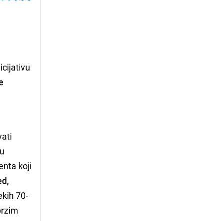
cijativu
e
vati
 u
enta koji
ed,
kih 70-
brzim