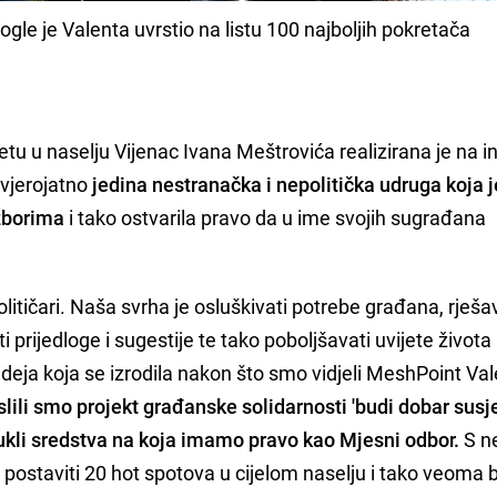
gle je Valenta uvrstio na listu 100 najboljih pokretača
u u naselju Vijenac Ivana Meštrovića realizirana je na ini
vjerojatno
jedina nestranačka i nepolitička udruga koja j
izborima
i tako ostvarila pravo da u ime svojih sugrađana
litičari. Naša svrha je osluškivati potrebe građana, rješa
 prijedloge i sugestije te tako poboljšavati uvijete života
 ideja koja se izrodila nakon što smo vidjeli MeshPoint Val
lili smo projekt građanske solidarnosti 'budi dobar susj
ovukli sredstva na koja imamo pravo kao Mjesni odbor.
S ne
 postaviti 20 hot spotova u cijelom naselju i tako veoma 