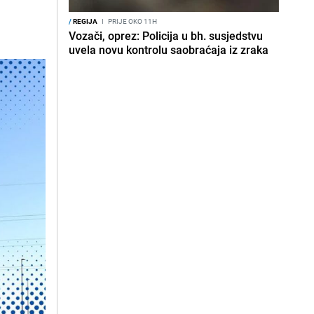
/
REGIJA
I
PRIJE OKO 11H
Vozači, oprez: Policija u bh. susjedstvu
uvela novu kontrolu saobraćaja iz zraka