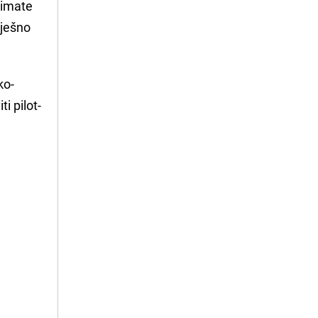
 imate
pješno
ko-
i pilot-