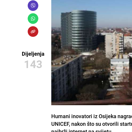
Dijeljenja
143
Humani inovatori iz Osijeka nagr
UNICEF, nakon što su otvorili sta
najbrži internet na svijetu.