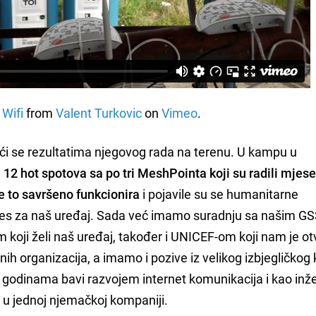
Wifi
from
Valent Turkovic
on
Vimeo
.
i se rezultatima njegovog rada na terenu. U kampu u
i 12 hot spotova sa po tri MeshPointa koji su radili mje
e to savršeno funkcionira
i pojavile su se humanitarne
eres za naš uređaj. Sada već imamo suradnju sa našim G
oji želi naš uređaj, također i UNICEF-om koji nam je otv
nih organizacija, a imamo i pozive iz velikog izbjegličko
ć godinama bavi razvojem internet komunikacija i kao inže
 u jednoj njemačkoj kompaniji.