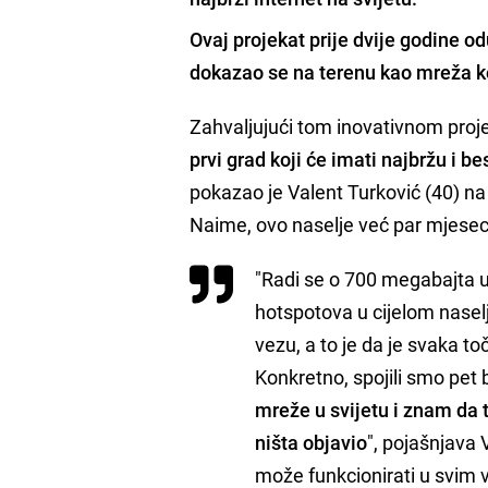
Ovaj projekat prije dvije godine od
dokazao se na terenu kao mreža ko
Zahvaljujući tom inovativnom projek
prvi grad koji će imati najbržu i b
pokazao je Valent Turković (40) na
Naime, ovo naselje već par mjeseci 
"Radi se o 700 megabajta 
hotspotova u cijelom naselj
vezu, a to je da je svaka
Konkretno, spojili smo pet 
mreže u svijetu i znam da t
ništa objavio
", pojašnjava 
može funkcionirati u svim