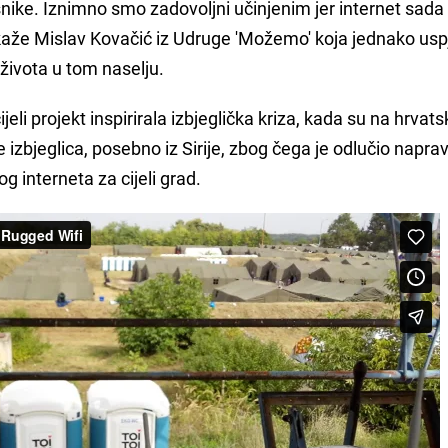
snike. Iznimno smo zadovoljni učinjenim jer internet sada
, kaže Mislav Kovačić iz Udruge 'Možemo' koja jednako us
života u tom naselju.
jeli projekt inspirirala izbjeglička kriza, kada su na hrvats
 izbjeglica, posebno iz Sirije, zbog čega je odlučio napravit
g interneta za cijeli grad.