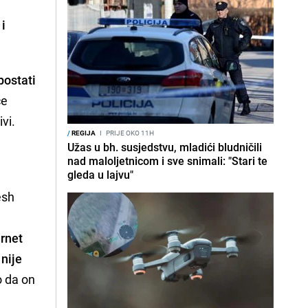
 i
postati
će
vi.
/
REGIJA
I
PRIJE OKO 11H
Užas u bh. susjedstvu, mladići bludničili
nad maloljetnicom i sve snimali: "Stari te
gleda u lajvu"
esh
ernet
 nije
o da on