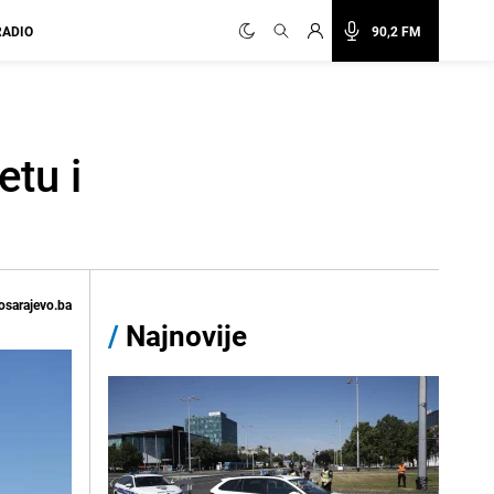
RADIO
90,2 FM
etu i
osarajevo.ba
/
Najnovije