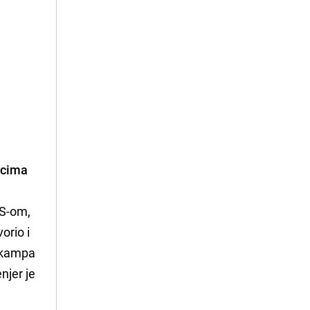
secima
SS-om,
orio i
g kampa
njer je