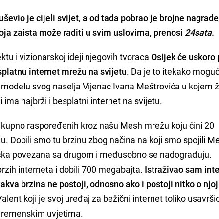
uševio je cijeli svijet, a od tada pobrao je brojne nagrade
ja zaista može raditi u svim uslovima, prenosi
24sata
.
tu i vizionarskoj ideji njegovih tvoraca
Osijek će uskoro 
esplatnu internet mrežu na svijetu
. Da je to itekako mogu
 modelu svog naselja Vijenac Ivana Meštrovića u kojem ži
ima najbrži i besplatni internet na svijetu.
ukupno raspoređenih kroz našu Mesh mrežu koju čini 20
u. Dobili smo tu brzinu zbog načina na koji smo spojili M
 točka povezana sa drugom i međusobno se nadograđuju.
brzih interneta i dobili 700 megabajta.
Istraživao sam int
akva brzina ne postoji, odnosno ako i postoji nitko o njoj
Valent koji je svoj uređaj za bežični internet toliko usavrši
 vremenskim uvjetima.