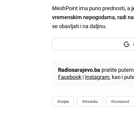
MeshPoint ima puno prednosti, a
j
vremenskim nepogodama, radi na str
se obavljati i na daljinu.
Radiosarajevo.ba
pratite putem 
Facebook
|
Instagram
, kao i p
#Osijek
#Hrvatska
#humanost