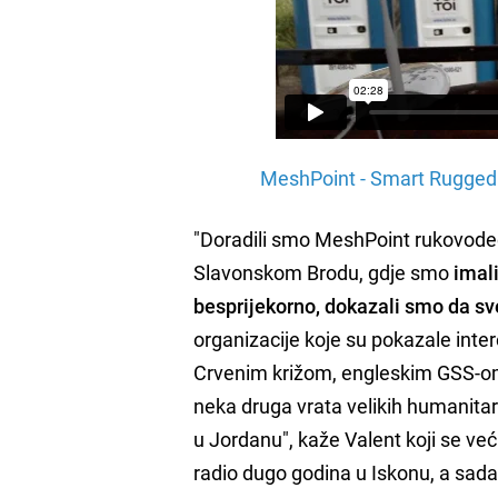
MeshPoint - Smart Rugged 
"Doradili smo MeshPoint rukovodeć
Slavonskom Brodu, gdje smo
imal
besprijekorno, dokazali smo da sv
organizacije koje su pokazale int
Crvenim križom, engleskim GSS-om k
neka druga vrata velikih humanitar
u Jordanu", kaže Valent koji se ve
radio dugo godina u Iskonu, a sada