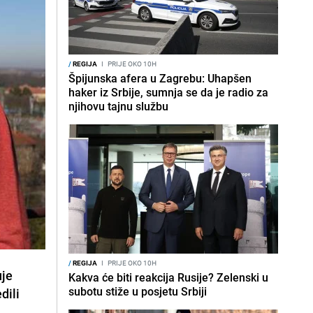
/
REGIJA
I
PRIJE OKO 10H
Špijunska afera u Zagrebu: Uhapšen
haker iz Srbije, sumnja se da je radio za
njihovu tajnu službu
/
REGIJA
I
PRIJE OKO 10H
uje
Kakva će biti reakcija Rusije? Zelenski u
subotu stiže u posjetu Srbiji
dili