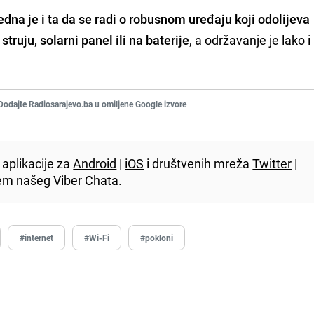
edna je i ta da se radi o robusnom uređaju koji odolijeva
uju, solarni panel ili na baterije
, a održavanje je lako 
Dodajte Radiosarajevo.ba u omiljene Google izvore
aplikacije za
Android
|
iOS
i društvenih mreža
Twitter
|
utem našeg
Viber
Chata.
#internet
#Wi-Fi
#pokloni