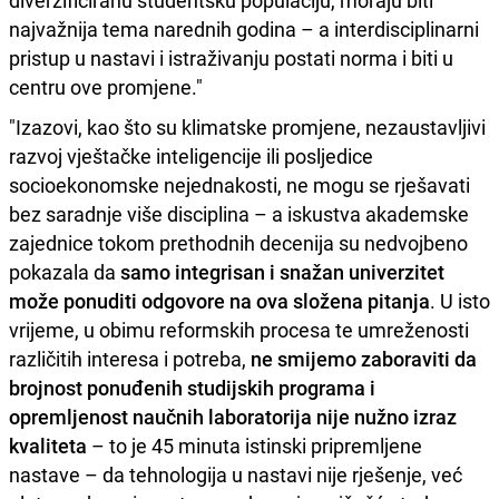
najvažnija tema narednih godina – a interdisciplinarni
pristup u nastavi i istraživanju postati norma i biti u
centru ove promjene."
"Izazovi, kao što su klimatske promjene, nezaustavljivi
razvoj vještačke inteligencije ili posljedice
socioekonomske nejednakosti, ne mogu se rješavati
bez saradnje više disciplina – a iskustva akademske
zajednice tokom prethodnih decenija su nedvojbeno
pokazala da
samo integrisan i snažan univerzitet
može ponuditi odgovore na ova složena pitanja
. U isto
vrijeme, u obimu reformskih procesa te umreženosti
različitih interesa i potreba,
ne smijemo zaboraviti da
brojnost ponuđenih studijskih programa i
opremljenost naučnih laboratorija nije nužno izraz
kvaliteta
– to je 45 minuta istinski pripremljene
nastave – da tehnologija u nastavi nije rješenje, već