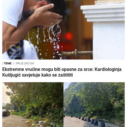
/
TEME
I
PRIJE OKO 5H
Ekstremne vrućine mogu biti opasne za srce: Kardiologinja
Kušljugić savjetuje kako se zaštititi