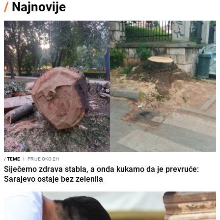
/
Najnovije
/
TEME
I
PRIJE OKO 2H
Siječemo zdrava stabla, a onda kukamo da je prevruće:
Sarajevo ostaje bez zelenila