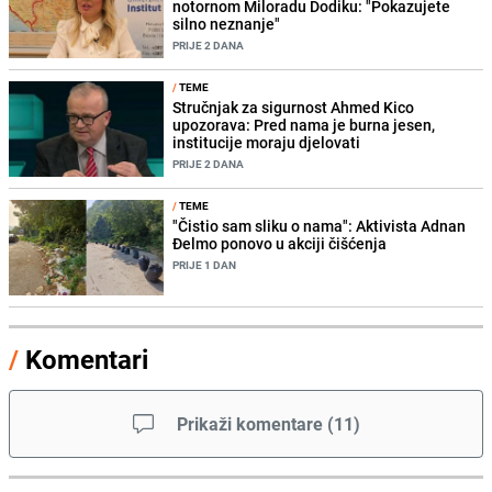
notornom Miloradu Dodiku: "Pokazujete
silno neznanje"
PRIJE 2 DANA
/
TEME
Stručnjak za sigurnost Ahmed Kico
upozorava: Pred nama je burna jesen,
institucije moraju djelovati
PRIJE 2 DANA
/
TEME
"Čistio sam sliku o nama": Aktivista Adnan
Đelmo ponovo u akciji čišćenja
PRIJE 1 DAN
/
Komentari
Prikaži komentare
(
11
)