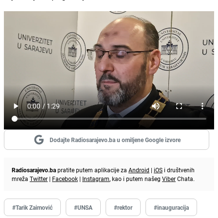
Dodajte Radiosarajevo.ba u omiljene Google izvore
Radiosarajevo.ba
pratite putem aplikacije za
Android
|
iOS
i društvenih
mreža
Twitter
|
Facebook
|
Instagram
, kao i putem našeg
Viber
Chata.
#Tarik Zaimović
#UNSA
#rektor
#inauguracija