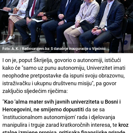
Foto: A. K. / Radiosarajevo.ba: S današnje inauguracije u Vijećnici
I on je, poput Škrijelja, govorio o autonomiji, ističući
kako će "samo uz punu autonomiju, Univerzitet imati
neophodne pretpostavke da ispuni svoju obrazovnu,
istraživačku i ukupnu društvenu misiju", pa govor
zaključio sljedećim riječima:
"
Kao 'alma mater svih javnih univerziteta u Bosni i
Hercegovini, ne smijemo dopustiti
da se sa
'institucionalnom autonomijom' rada i djelovanja
manipulira i trguje zarad kratkoročnih interesa, te
kroz
stalne izmjene propisa, pritisaka finansijske prirode