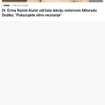
/
TEME
I
PRIJE 2 DANA
Dr. Erma Ramić-Kunić održala lekciju notornom Miloradu
Dodiku: "Pokazujete silno neznanje"