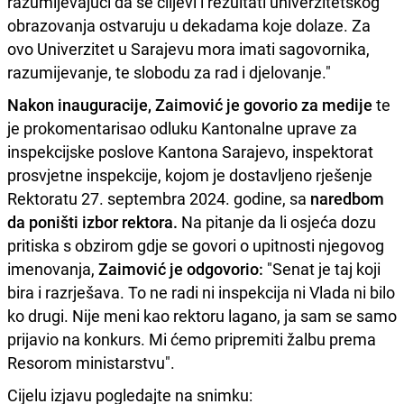
razumijevajući da se ciljevi i rezultati univerzitetskog
obrazovanja ostvaruju u dekadama koje dolaze. Za
ovo Univerzitet u Sarajevu mora imati sagovornika,
razumijevanje, te slobodu za rad i djelovanje."
Nakon inauguracije, Zaimović je govorio za medije
te
je prokomentarisao odluku Kantonalne uprave za
inspekcijske poslove Kantona Sarajevo, inspektorat
prosvjetne inspekcije, kojom je dostavljeno rješenje
Rektoratu 27. septembra 2024. godine, sa
naredbom
da poništi izbor rektora.
Na pitanje da li osjeća dozu
pritiska s obzirom gdje se govori o upitnosti njegovog
imenovanja,
Zaimović je odgovorio:
"Senat je taj koji
bira i razrješava. To ne radi ni inspekcija ni Vlada ni bilo
ko drugi. Nije meni kao rektoru lagano, ja sam se samo
prijavio na konkurs. Mi ćemo pripremiti žalbu prema
Resorom ministarstvu".
Cijelu izjavu pogledajte na snimku: