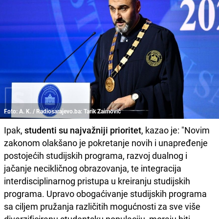
Foto: A. K. / Radiosarajevo.ba: Tarik Zaimović
Ipak,
studenti su najvažniji prioritet
, kazao je: "Novim
zakonom olakšano je pokretanje novih i unapređenje
postojećih studijskih programa, razvoj dualnog i
jačanje necikličnog obrazovanja, te integracija
interdisciplinarnog pristupa u kreiranju studijskih
programa. Upravo obogaćivanje studijskih programa
sa ciljem pružanja različitih mogućnosti za sve više
diverzificiranu studentsku populaciju, moraju biti