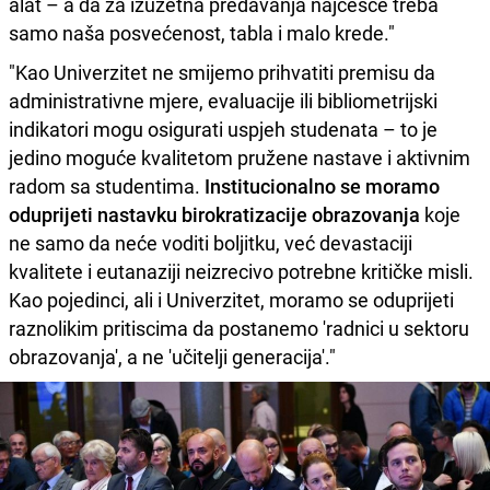
alat – a da za izuzetna predavanja najčešće treba
samo naša posvećenost, tabla i malo krede."
"Kao Univerzitet ne smijemo prihvatiti premisu da
administrativne mjere, evaluacije ili bibliometrijski
indikatori mogu osigurati uspjeh studenata – to je
jedino moguće kvalitetom pružene nastave i aktivnim
radom sa studentima.
Institucionalno se moramo
oduprijeti nastavku birokratizacije obrazovanja
koje
ne samo da neće voditi boljitku, već devastaciji
kvalitete i eutanaziji neizrecivo potrebne kritičke misli.
Kao pojedinci, ali i Univerzitet, moramo se oduprijeti
raznolikim pritiscima da postanemo 'radnici u sektoru
obrazovanja', a ne 'učitelji generacija'."