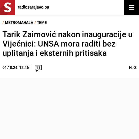
Otvor
/
METROMAHALA
/
TEME
Tarik Zaimović nakon inauguracije u
Vijećnici: UNSA mora raditi bez
uplitanja i eksternih pritisaka
01.10.24. 12:46
N. O.
11