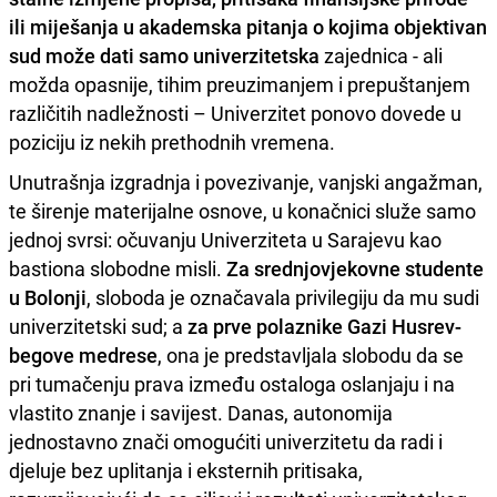
ili miješanja u akademska pitanja o kojima objektivan
sud može dati samo univerzitetska
zajednica - ali
možda opasnije, tihim preuzimanjem i prepuštanjem
različitih nadležnosti – Univerzitet ponovo dovede u
poziciju iz nekih prethodnih vremena.
Unutrašnja izgradnja i povezivanje, vanjski angažman,
te širenje materijalne osnove, u konačnici služe samo
jednoj svrsi: očuvanju Univerziteta u Sarajevu kao
bastiona slobodne misli.
Za srednjovjekovne studente
u Bolonji
, sloboda je označavala privilegiju da mu sudi
univerzitetski sud; a
za prve polaznike Gazi Husrev-
begove medrese
, ona je predstavljala slobodu da se
pri tumačenju prava između ostaloga oslanjaju i na
vlastito znanje i savijest. Danas, autonomija
jednostavno znači omogućiti univerzitetu da radi i
djeluje bez uplitanja i eksternih pritisaka,