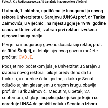
Foto: A. K. / Radiosarajevo.ba / S današnje inauguracije u Vijećnici
U utorak, 1. oktobra, upriličena je inauguracija novog
rektora Univerziteta u Sarajevu (UNSA) prof. dr. Tarika
Zaimovića, u Vijećnici, na mjestu gdje je 1949. godine
osnovan Univerzitet, izabran prvi rektor i izvršena
njegova inauguracija.
Prvi je na inauguraciji govorio dosadašnji rektor,
prof.
dr. Rifat Škrijelj
, a detalje njegovog govora možete
pročitati
OVDJE
.
Podsjetimo, početkom jula je Univerzitet u Sarajevu
izabrao novog rektora i bilo je predviđeno da tu
funkciju, u naredne četiri godine, a kako je Senat
odlučio tajnim glasanjem u drugom krugu, obavlja
prof. dr. Tarik Zaimović. Međutim, u petak, 27.
septembra, stiglo je
inspekcijsko rješenje kojim se
naređuje UNSA da poništi odluku Senata o izboru