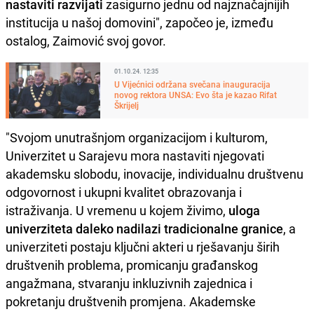
nastaviti razvijati
zasigurno jednu od najznačajnijih
institucija u našoj domovini", započeo je, između
ostalog, Zaimović svoj govor.
01.10.24. 12:35
U Vijećnici održana svečana inauguracija
novog rektora UNSA: Evo šta je kazao Rifat
Škrijelj
"Svojom unutrašnjom organizacijom i kulturom,
Univerzitet u Sarajevu mora nastaviti njegovati
akademsku slobodu, inovacije, individualnu društvenu
odgovornost i ukupni kvalitet obrazovanja i
istraživanja. U vremenu u kojem živimo,
uloga
univerziteta daleko nadilazi tradicionalne granice
, a
univerziteti postaju ključni akteri u rješavanju širih
društvenih problema, promicanju građanskog
angažmana, stvaranju inkluzivnih zajednica i
pokretanju društvenih promjena. Akademske