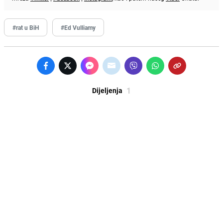
#rat u BiH
#Ed Vulliamy
1
Dijeljenja