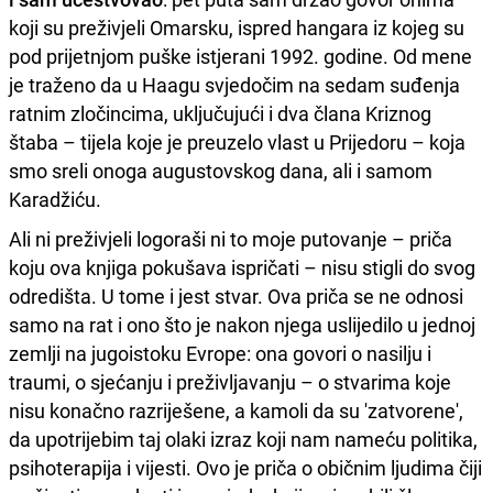
koji su preživjeli Omarsku, ispred hangara iz kojeg su
pod prijetnjom puške istjerani 1992. godine. Od mene
je traženo da u Haagu svjedočim na sedam suđenja
ratnim zločincima, uključujući i dva člana Kriznog
štaba – tijela koje je preuzelo vlast u Prijedoru – koja
smo sreli onoga augustovskog dana, ali i samom
Karadžiću.
Ali ni preživjeli logoraši ni to moje putovanje – priča
koju ova knjiga pokušava ispričati – nisu stigli do svog
odredišta. U tome i jest stvar. Ova priča se ne odnosi
samo na rat i ono što je nakon njega uslijedilo u jednoj
zemlji na jugoistoku Evrope: ona govori o nasilju i
traumi, o sjećanju i preživljavanju – o stvarima koje
nisu konačno razriješene, a kamoli da su 'zatvorene',
da upotrijebim taj olaki izraz koji nam nameću politika,
psihoterapija i vijesti. Ovo je priča o običnim ljudima čiji