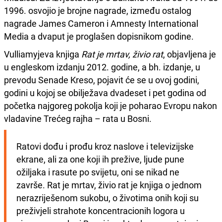
1996. osvojio je brojne nagrade, između ostalog
nagrade James Cameron i Amnesty International
Media a dvaput je proglašen dopisnikom godine.
Vulliamyjeva knjiga
Rat je mrtav, živio rat
, objavljena je
u engleskom izdanju 2012. godine, a bh. izdanje, u
prevodu Senade Kreso, pojavit će se u ovoj godini,
godini u kojoj se obilježava dvadeset i pet godina od
početka najgoreg pokolja koji je poharao Evropu nakon
vladavine Trećeg rajha – rata u Bosni.
Ratovi dođu i prođu kroz naslove i televizijske 
ekrane, ali za one koji ih prežive, ljude pune 
ožiljaka i rasute po svijetu, oni se nikad ne 
završe. Rat je mrtav, živio rat je knjiga o jednom 
nerazriješenom sukobu, o životima onih koji su 
preživjeli strahote koncentracionih logora u 