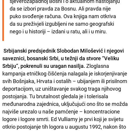
sjeverozapadnoj Bosni i o aktualnom nastojanju 
da se izbori pravda za Bosnu. Ali pravda nije 
puko svođenje računa. Ova knjiga nam otkriva 
da su preživjeli izgubljeni ne samo geografski 
nego i u historiji – izdani u ratu, ali i u miru.
Srbijanski predsjednik Slobodan Milošević i njegovi
saveznici, bosanski Srbi, u težnji da stvore “Veliku
Srbiju“, pokrenuli su uragan nasilja.
Zloglasna
kampanja etničkog čišćenja nalagala je iskorjenjivanje
svih Bošnjaka, Hrvata i ostalih – ubijanjem ili prisilnom
deportacijom, uz uništavanje svakog traga njihovog
postojanja. Tu brutalnost gledala je i tolerisala
međunarodna zajednica, uključujući ono što se možda
najviše urezalo u naše pamćenje – koncentracione
logore i logore smrti. Ed Vulliamy je prvi koji je svijetu
otkrio postojanje tih logora u augustu 1992, nakon što