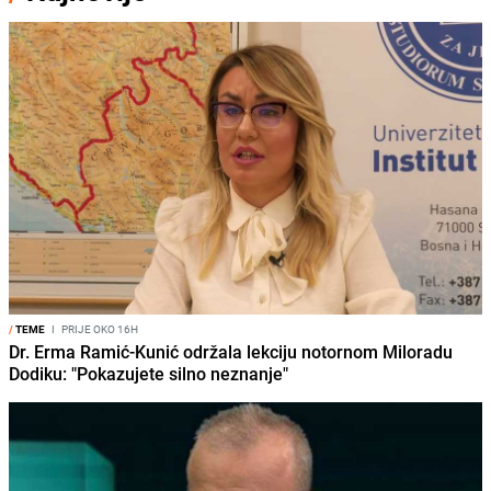
/
TEME
I
PRIJE OKO 16H
Dr. Erma Ramić-Kunić održala lekciju notornom Miloradu
Dodiku: "Pokazujete silno neznanje"