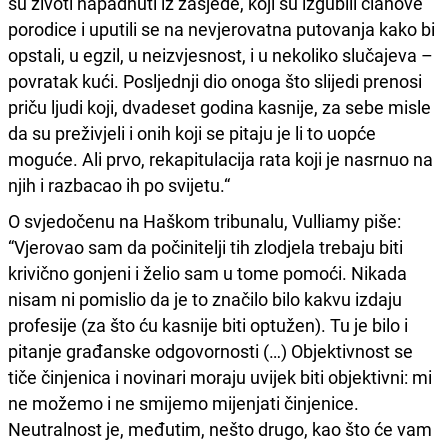
su životi napadnuti iz zasjede, koji su izgubili članove
porodice i uputili se na nevjerovatna putovanja kako bi
opstali, u egzil, u neizvjesnost, i u nekoliko slučajeva –
povratak kući. Posljednji dio onoga što slijedi prenosi
priču ljudi koji, dvadeset godina kasnije, za sebe misle
da su preživjeli i onih koji se pitaju je li to uopće
moguće. Ali prvo, rekapitulacija rata koji je nasrnuo na
njih i razbacao ih po svijetu.“
O svjedočenu na Haškom tribunalu, Vulliamy piše:
“Vjerovao sam da počinitelji tih zlodjela trebaju biti
krivično gonjeni i želio sam u tome pomoći. Nikada
nisam ni pomislio da je to značilo bilo kakvu izdaju
profesije (za što ću kasnije biti optužen). Tu je bilo i
pitanje građanske odgovornosti (…) Objektivnost se
tiče činjenica i novinari moraju uvijek biti objektivni: mi
ne možemo i ne smijemo mijenjati činjenice.
Neutralnost je, međutim, nešto drugo, kao što će vam