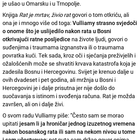
je ušao u Omarsku i u Trnopolje.
Knjiga
Rat je mrtav, živio rat
govori o tom otkriću, ali
ona je i mnogo više od toga:
Vulliamy strasno svjedoči
o onome što je uslijedilo nakon rata u Bosni
otkrivajući ratne posljedice
na živote ljudi, govori o
suđenjima i traumama izgnanstva ili o traumama
povratka kući. Tek sada, kroz oči i sjećanja preživjelih i
ožalošćenih može se shvatiti krvava katastrofa koja je
zadesila Bosnu i Hercegovinu. Svijet je krenuo dalje u
ovih dvadeset i pet godina, ali mržnja u Bosni i
Hercegovini je i dalje prisutna jer nije došlo do
suočavanja s istinom i svođenja računa. Rat je možda
završen, ali on i dalje živi.
O svom radu Vulliamy piše: “Često sam se morao
upitati
jesam li ja hroničar jednog izuzetnog vremena
nakon bosanskog rata ili sam na nekom nivou u tome
i sam učestvovao
: pet puta sam držao govor onima