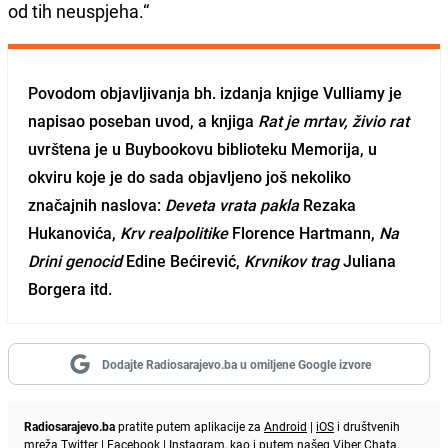
od tih neuspjeha.“
Povodom objavljivanja bh. izdanja knjige Vulliamy je
napisao poseban uvod, a knjiga
Rat je mrtav, živio rat
uvrštena je u Buybookovu biblioteku Memorija, u
okviru koje je do sada objavljeno još nekoliko
značajnih naslova:
Deveta vrata pakla
Rezaka
Hukanovića,
Krv realpolitike
Florence Hartmann,
Na
Drini genocid
Edine Bećirević,
Krvnikov trag
Juliana
Borgera itd.
Dodajte Radiosarajevo.ba u omiljene Google izvore
Radiosarajevo.ba
pratite putem aplikacije za
Android
|
iOS
i društvenih
mreža
Twitter
|
Facebook
|
Instagram
, kao i putem našeg
Viber
Chata.