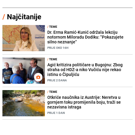
/
Najčitanije
/
TEME
Dr. Erma Ramić-Kunić održala lekciju
notornom Miloradu Dodiku: "Pokazujete
silno neznanje"
PRIJE OKO 16H
/
TEME
Agić kritizira političare u Bugojnu: Zbog
straha od HDZ-a niko Vučiću nije rekao
istinu o Čipuljiću
PRIJE 2 DANA
/
TEME
Otkriće naučnika iz Austrije: Neretva u
gornjem toku promijenila boju, traži se
nezavisna istraga
PRIJE 1 DAN