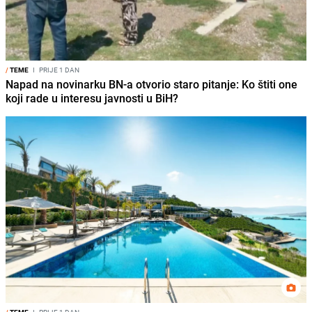
/
TEME
I
PRIJE 1 DAN
Napad na novinarku BN-a otvorio staro pitanje: Ko štiti one
koji rade u interesu javnosti u BiH?
/
TEME
I
PRIJE 1 DAN