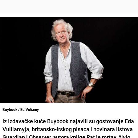
Buybook / Ed Vuliamy
Iz Izdavačke kuće Buybook najavili su gostovanje Eda
Vulliamyja, britansko-irskog pisaca i novinara listova
Guardian i Observer, autora knjige Rat je mrtav, živio