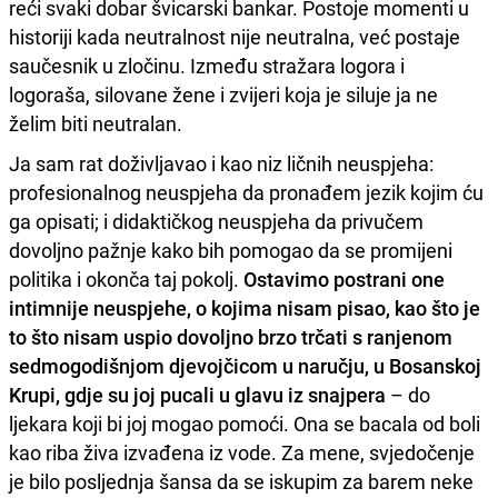
reći svaki dobar švicarski bankar. Postoje momenti u
historiji kada neutralnost nije neutralna, već postaje
saučesnik u zločinu. Između stražara logora i
logoraša, silovane žene i zvijeri koja je siluje ja ne
želim biti neutralan.
Ja sam rat doživljavao i kao niz ličnih neuspjeha:
profesionalnog neuspjeha da pronađem jezik kojim ću
ga opisati; i didaktičkog neuspjeha da privučem
dovoljno pažnje kako bih pomogao da se promijeni
politika i okonča taj pokolj.
Ostavimo postrani one
intimnije neuspjehe, o kojima nisam pisao, kao što je
to što nisam uspio dovoljno brzo trčati s ranjenom
sedmogodišnjom djevojčicom u naručju, u Bosanskoj
Krupi, gdje su joj pucali u glavu iz snajpera
– do
ljekara koji bi joj mogao pomoći. Ona se bacala od boli
kao riba živa izvađena iz vode. Za mene, svjedočenje
je bilo posljednja šansa da se iskupim za barem neke