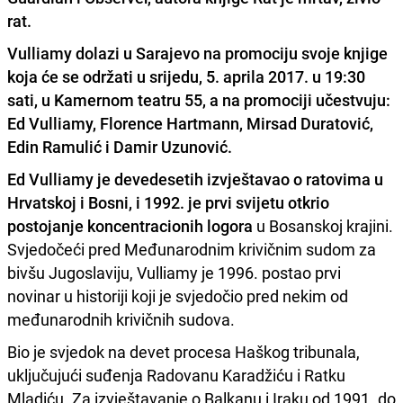
rat.
Vulliamy dolazi u Sarajevo na promociju svoje knjige
koja će se održati u srijedu, 5. aprila 2017. u 19:30
sati, u Kamernom teatru 55, a na promociji učestvuju:
Ed Vulliamy, Florence Hartmann, Mirsad Duratović,
Edin Ramulić i Damir Uzunović.
Ed Vulliamy je devedesetih izvještavao o ratovima u
Hrvatskoj i Bosni, i 1992. je prvi svijetu otkrio
postojanje koncentracionih logora
u Bosanskoj krajini.
Svjedočeći pred Međunarodnim krivičnim sudom za
bivšu Jugoslaviju, Vulliamy je 1996. postao prvi
novinar u historiji koji je svjedočio pred nekim od
međunarodnih krivičnih sudova.
Bio je svjedok na devet procesa Haškog tribunala,
uključujući suđenja Radovanu Karadžiću i Ratku
Mladiću. Za izvještavanje o Balkanu i Iraku od 1991. do