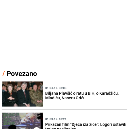
/
Povezano
01.04.17. 08:03
Biljana Plavšić o ratu u BiH, o Karadžiću,
Mladiću, Naseru Oriću...
01.03.17. 18:21
Prikazan film "Djeca iza žice": Logori ostavili
trajne posljedice