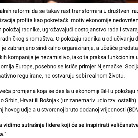
lnih reformi da se takav rast transformira u društveni raz
mizacija profita kao pokretački motiv ekonomije nedovrše
an položaj radnike, ugrožavajući dostojanstvo rada i stvara
radničkog siromaštva. O položaju radnika u odlučivanju d
e zabranjeno sindikalno organiziranje, a učešće predst
ih kompanija je nezamislivo, iako ta praksa funkcionira 
ija Europe, posebno se ističe primjer Njemačke. Socija
mativno regulirane, ne ostvaruju sebi realnom životu.
jveća promjena koja se desila u ekonomiji BiH u položaju 
Srbin, Hrvat ili Bošnjak (uz zanemariv udio tzv. ostalih)
njihovog udjela u stvorenoj bruto dodanoj vrijednosti (BDV
dimo sutrašnje lidere koji će se inspirirati veličanst
ta
."