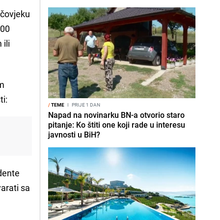
 čovjeku
000
ili
im
i:
/
TEME
I
PRIJE 1 DAN
Napad na novinarku BN-a otvorio staro
pitanje: Ko štiti one koji rade u interesu
javnosti u BiH?
udente
arati sa