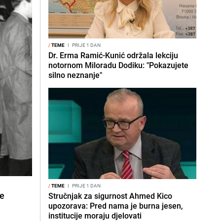
/
TEME
I
PRIJE 1 DAN
Dr. Erma Ramić-Kunić održala lekciju
notornom Miloradu Dodiku: "Pokazujete
silno neznanje"
/
TEME
I
PRIJE 1 DAN
je
Stručnjak za sigurnost Ahmed Kico
upozorava: Pred nama je burna jesen,
institucije moraju djelovati