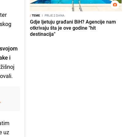
ter
/
TEME
I
PRIJE 2 DANA
Gdje ljetuju građani BiH? Agencije nam
mskog
otkrivaju šta je ove godine "hit
destinacija"
i svojom
ake i
ržišnoj
ovali.
,
atim
e uz