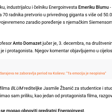
ku, industrijalcu i čelniku Energoinvesta
Emeriku Blumu
-
a 70 radnika pretvorio u privrednog giganta s više od 50.
 svojevremeno zaradio poređenje s njemačkim Siemensom 
rofesor
Anto Domazet
jučer je, 3. decembra, na društven
je i protagonista. Njegov komentar objavljujemo u cijelost
Sarajeva ne zaboravlja period na Koševu: "Ta emocija je neopisiva"
 filma
BLUM
rediteljke Jasmile Žbanić za studentice i st
mao sam priliku, kao jedan od protagonista filma, razgov
i se mogao obnoviti predratni Energoinvest
.