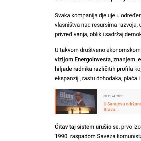
Svaka kompanija djeluje u određe
vlasništva nad resursima razvoja,
privređivanja, oblik i sadržaj demok
U takvom društveno ekonomskom a
vizijom Energoinvesta, znanjem, e
hiljade radnika različitih profila
koj
ekspanziji, rastu dohodaka, plaća i
08.11.24. 20:19
U Sarajevu održana
Bravo...
Čitav taj sistem urušio se
, prvo i
1990. raspadom Saveza komunista ko