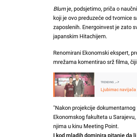
Blum
je, podsjetimo, priča o naučni
koji je ovo preduzeće od tvornice s
zaposlenih. Energoinvest je zato
japanskim Hitachijem.
Renomirani Ekonomski ekspert, p
mrežama komentirao srž filma, čiji 
TRENDING
Ljubimac navijača 
"Nakon projekcije dokumentarnog
Ekonomskog fakulteta u Sarajevu, i
njima u kinu Meeting Point.
I kod mladih dominira pitanje da l