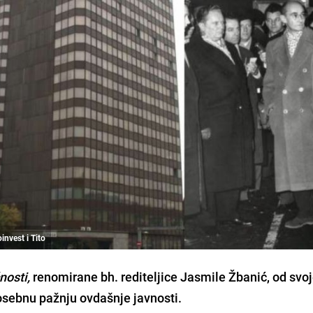
invest i Tito
nosti,
renomirane bh. rediteljice Jasmile Žbanić, od svo
posebnu pažnju ovdašnje javnosti.