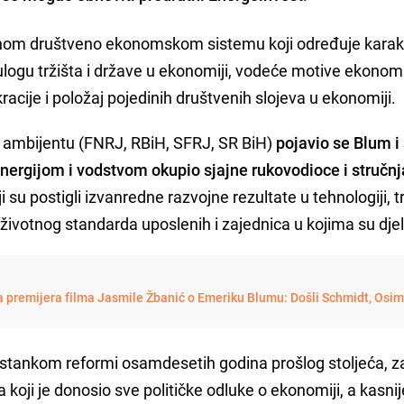
nom društveno ekonomskom sistemu koji određuje karak
 ulogu tržišta i države u ekonomiji, vodeće motive ekono
racije i položaj pojedinih društvenih slojeva u ekonomiji.
mbijentu (FNRJ, RBiH, SFRJ, SR BiH)
pojavio se Blum 
nergijom i vodstvom okupio sjajne rukovodioce i stručnj
i su postigli izvanredne razvojne rezultate u tehnologiji, t
 životnog standarda uposlenih i zajednica u kojima su djel
 premijera filma Jasmile Žbanić o Emeriku Blumu: Došli Schmidt, Osim
zostankom reformi osamdesetih godina prošlog stoljeća, z
ji je donosio sve političke odluke o ekonomiji, a kasnij