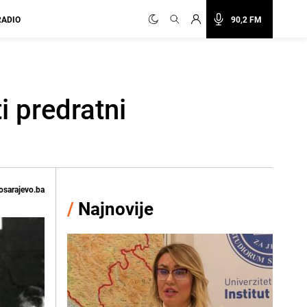
RADIO
90,2 FM
i predratni
osarajevo.ba
/
Najnovije