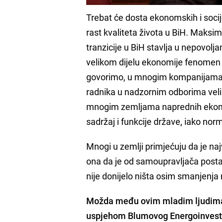
Trebat će dosta ekonomskih i socija
rast kvaliteta života u BiH. Maksi
tranzicije u BiH stavlja u nepovolj
velikom dijelu ekonomije fenomen 
govorimo, u mnogim kompanijama j
radnika u nadzornim odborima velik
mnogim zemljama naprednih ekonom
sadržaj i funkcije države, iako nor
Mnogi u zemlji primjećuju da je na
ona da je od samoupravljača postao 
nije donijelo ništa osim smanjenja 
Možda među ovim mladim ljudima vi
uspjehom Blumovog Energoinves