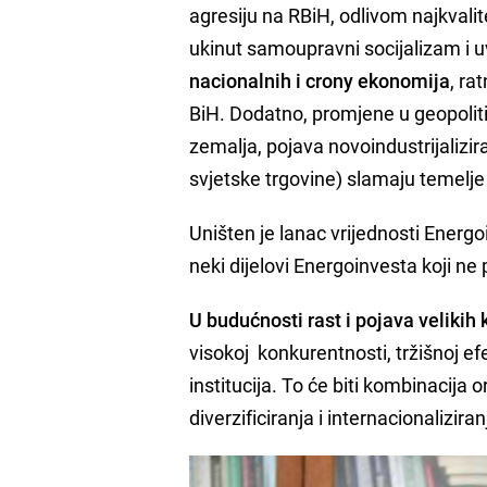
agresiju na RBiH, odlivom najkval
ukinut samoupravni socijalizam i 
nacionalnih i crony ekonomija
, ra
BiH. Dodatno, promjene u geopoliti
zemalja, pojava novoindustrijalizira
svjetske trgovine) slamaju temelje
Uništen je lanac vrijednosti Energo
neki dijelovi Energoinvesta koji ne
U budućnosti rast i pojava veliki
visokoj konkurentnosti, tržišnoj efe
institucija. To će biti kombinacija
diverzificiranja i internacionaliziran