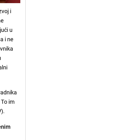
voj i
ne
jući u
a i ne
avnika
u
lni
radnika
. To im
).
venim