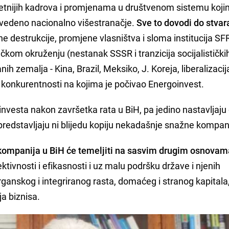
itetnijih kadrova i promjenama u društvenom sistemu koji
uvedeno nacionalno višestranačje.
Sve to dovodi do stvar
tne destrukcije, promjene vlasništva i sloma institucija SFR
čkom okruženju (nestanak SSSR i tranzicija socijalistički
nih zemalja - Kina, Brazil, Meksiko, J. Koreja, liberalizacij
 konkurentnosti na kojima je počivao Energoinvest.
investa nakon završetka rata u BiH, pa jedino nastavljaju
 predstavljaju ni blijedu kopiju nekadašnje snažne kompan
h kompanija u BiH će temeljiti na sasvim drugim osnova
ktivnosti i efikasnosti i uz malu podršku države i njenih
 organskog i integriranog rasta, domaćeg i stranog kapitala
ja biznisa.