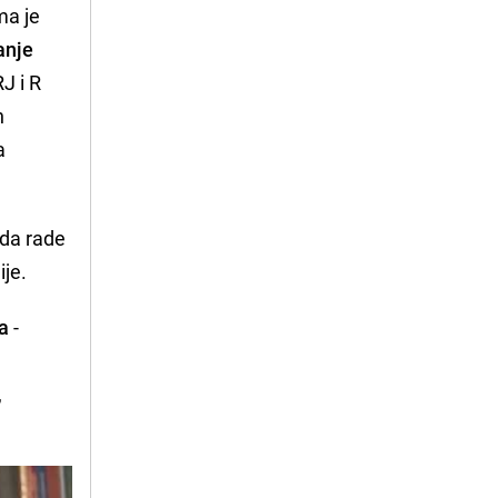
ma je
anje
J i R
h
a
 da rade
ije.
ma
-
,