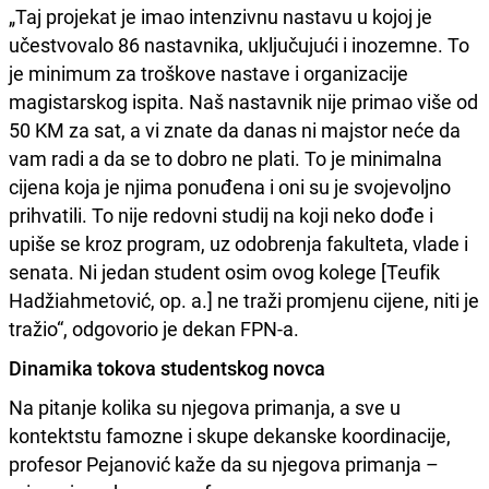
„Taj projekat je imao intenzivnu nastavu u kojoj je
učestvovalo 86 nastavnika, uključujući i inozemne. To
je minimum za troškove nastave i organizacije
magistarskog ispita. Naš nastavnik nije primao više od
50 KM za sat, a vi znate da danas ni majstor neće da
vam radi a da se to dobro ne plati. To je minimalna
cijena koja je njima ponuđena i oni su je svojevoljno
prihvatili. To nije redovni studij na koji neko dođe i
upiše se kroz program, uz odobrenja fakulteta, vlade i
senata. Ni jedan student osim ovog kolege [Teufik
Hadžiahmetović, op. a.] ne traži promjenu cijene, niti je
tražio“, odgovorio je dekan FPN-a.
Dinamika tokova studentskog novca
Na pitanje kolika su njegova primanja, a sve u
kontektstu famozne i skupe dekanske koordinacije,
profesor Pejanović kaže da su njegova primanja –