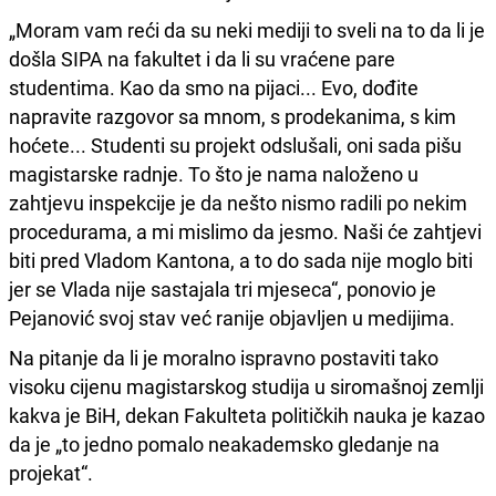
„Moram vam reći da su neki mediji to sveli na to da li je
došla SIPA na fakultet i da li su vraćene pare
studentima. Kao da smo na pijaci... Evo, dođite
napravite razgovor sa mnom, s prodekanima, s kim
hoćete... Studenti su projekt odslušali, oni sada pišu
magistarske radnje. To što je nama naloženo u
zahtjevu inspekcije je da nešto nismo radili po nekim
procedurama, a mi mislimo da jesmo. Naši će zahtjevi
biti pred Vladom Kantona, a to do sada nije moglo biti
jer se Vlada nije sastajala tri mjeseca“, ponovio je
Pejanović svoj stav već ranije objavljen u medijima.
Na pitanje da li je moralno ispravno postaviti tako
visoku cijenu magistarskog studija u siromašnoj zemlji
kakva je BiH, dekan Fakulteta političkih nauka je kazao
da je „to jedno pomalo neakademsko gledanje na
projekat“.