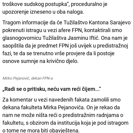
troškove sudskog postupka“, proceduralno je
upozorenje izneseno u oba naloga.
Tragom informacije da će Tužilaštvo Kantona Sarajevo
pokrenuti istragu u vezi afere FPN, kontaktirali smo
glasnogovornicu Tužilaštva
J
asminu Iftić. Ona nam je
saopštila da je predmet FPN još uvijek u predistražnoj
fazi, te da se trenutno vrše provjere da li postoje
osnove sumnje na krivično djelo.
Mirko Pejanović, dekan FPN-a
„Radi se o pritisku, neću vam reći čijem...“
Za komentar u vezi navedenih fakata zamolili smo
dekana fakulteta Mirka Pejanovića. On je rekao da
nam ne može ništa reći o predistražnim radnjama o
fakultetu, s obzirom da institucija koja je pod istragom
o tome ne mora biti obavještena.