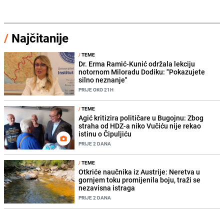
/
Najčitanije
/
TEME
Dr. Erma Ramić-Kunić održala lekciju
notornom Miloradu Dodiku: "Pokazujete
silno neznanje"
PRIJE OKO 21H
/
TEME
Agić kritizira političare u Bugojnu: Zbog
straha od HDZ-a niko Vučiću nije rekao
istinu o Čipuljiću
PRIJE 2 DANA
/
TEME
Otkriće naučnika iz Austrije: Neretva u
gornjem toku promijenila boju, traži se
nezavisna istraga
PRIJE 2 DANA