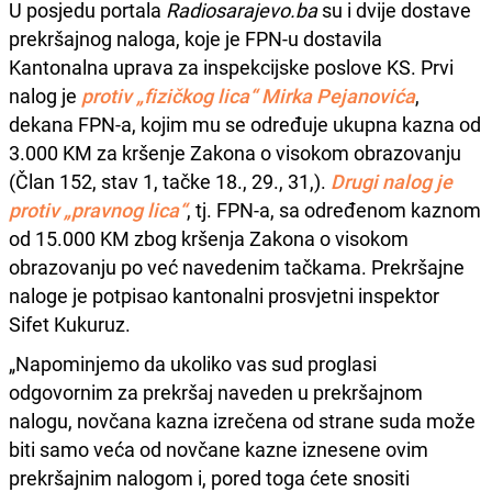
U posjedu portala
Radiosarajevo.ba
su i dvije dostave
prekršajnog naloga, koje je FPN-u dostavila
Kantonalna uprava za inspekcijske poslove KS. Prvi
nalog je
protiv „fizičkog lica“ Mirka Pejanovića
,
dekana FPN-a, kojim mu se određuje ukupna kazna od
3.000 KM za kršenje Zakona o visokom obrazovanju
(Član 152, stav 1, tačke 18., 29., 31,).
Drugi nalog je
protiv „pravnog lica“
, tj. FPN-a, sa određenom kaznom
od 15.000 KM zbog kršenja Zakona o visokom
obrazovanju po već navedenim tačkama. Prekršajne
naloge je potpisao kantonalni prosvjetni inspektor
Sifet Kukuruz.
„Napominjemo da ukoliko vas sud proglasi
odgovornim za prekršaj naveden u prekršajnom
nalogu, novčana kazna izrečena od strane suda može
biti samo veća od novčane kazne iznesene ovim
prekršajnim nalogom i, pored toga ćete snositi