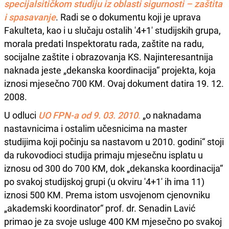
specijalsitičkom studiju iz oblasti sigurnosti – zaštita
i spasavanje
. Radi se o dokumentu koji je uprava
Fakulteta, kao i u slučaju ostalih '4+1' studijskih grupa,
morala predati Inspektoratu rada, zaštite na radu,
socijalne zaštite i obrazovanja KS. Najinteresantnija
naknada jeste „dekanska koordinacija“ projekta, koja
iznosi mjesečno 700 KM. Ovaj dokument datira 19. 12.
2008.
U odluci
UO FPN-a od 9. 03. 2010
.
„o naknadama
nastavnicima i ostalim učesnicima na master
studijima koji počinju sa nastavom u 2010. godini“ stoji
da rukovodioci studija primaju mjesečnu isplatu u
iznosu od 300 do 700 KM, dok „dekanska koordinacija“
po svakoj studijskoj grupi (u okviru '4+1' ih ima 11)
iznosi 500 KM. Prema istom usvojenom cjenovniku
„akademski koordinator“ prof. dr. Senadin Lavić
primao je za svoje usluge 400 KM mjesečno po svakoj