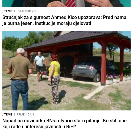
/
TEME
I
PRIJE OKO 23H
Stručnjak za sigurnost Ahmed Kico upozorava: Pred nama
je burna jesen, institucije moraju djelovati
/
TEME
I
PRIJE 1 DAN
Napad na novinarku BN-a otvorio staro pitanje: Ko štiti one
koji rade u interesu javnosti u BiH?