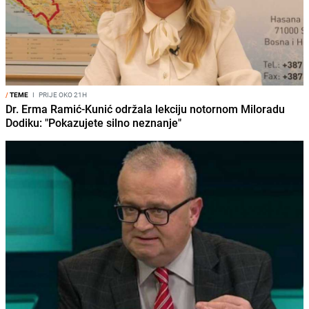
/
TEME
I
PRIJE OKO 21H
Dr. Erma Ramić-Kunić održala lekciju notornom Miloradu
Dodiku: "Pokazujete silno neznanje"