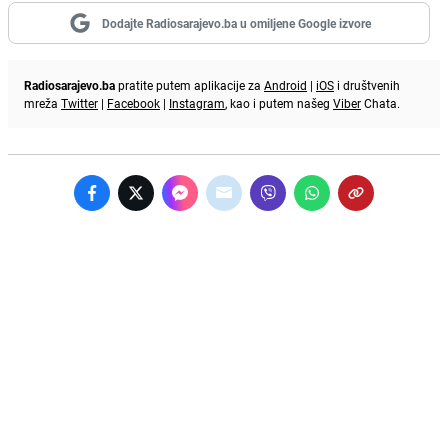
Dodajte Radiosarajevo.ba u omiljene Google izvore
Radiosarajevo.ba
pratite putem aplikacije za
Android
|
iOS
i društvenih
mreža
Twitter
|
Facebook
|
Instagram
, kao i putem našeg
Viber
Chata.