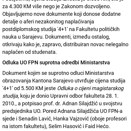
za 4.300 KM više nego je Zakonom dozvoljeno.
Objavljujemo nove dokumente koji donose dodatne
detalje o aferi nezakonitog naplaćivanja
postdiplomskog studija '4+1' na Fakultetu političkih
nauka u Sarajevu. Dokumenti, između ostalog,
otkrivaju kako je, zapravo, distribuiran novac nelegalno
naplaćen od studenata.
Odluka UO FPN suprotna odredbi Ministarstva
Dokument kojim se suprotno odluci Ministarstva
obrazovanja Kantona Sarajevo utvrđuje cijena studija
'4+1' od 5.500 KM jeste
Odluka o cijeni magistarskog
studija
, koju je donio Upravni odbor fakulteta 28. 1.
2010., a potpisao prof. dr. Adnan Silajdžić u svojstvu
predsjednika UO. Pored Adnana Silajdžića UO FPN-a
sjede i Senadin Lavić, Hanka Vajzović (oboje profesori
na istom fakultetu), Selim Hasović i Faid Hećo.