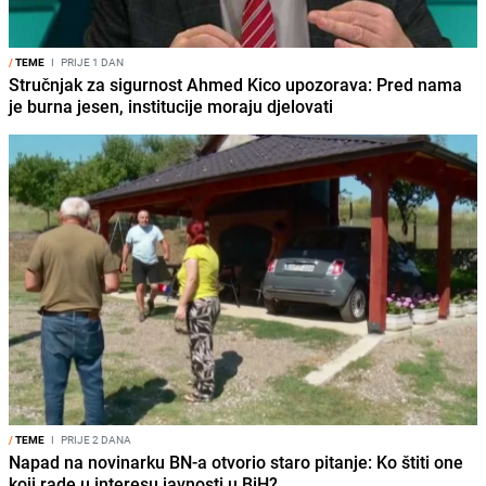
/
TEME
I
PRIJE 1 DAN
Stručnjak za sigurnost Ahmed Kico upozorava: Pred nama
je burna jesen, institucije moraju djelovati
/
TEME
I
PRIJE 2 DANA
Napad na novinarku BN-a otvorio staro pitanje: Ko štiti one
koji rade u interesu javnosti u BiH?