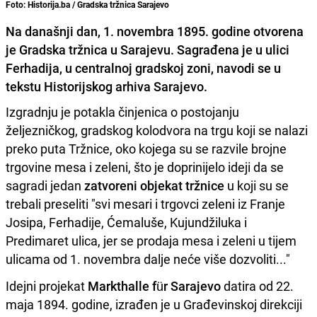
Foto: Historija.ba / Gradska tržnica Sarajevo
Na današnji dan, 1. novembra 1895. godine otvorena
je Gradska tržnica u Sarajevu. Sagrađena je u ulici
Ferhadija, u centralnoj gradskoj zoni, navodi se u
tekstu Historijskog arhiva Sarajevo.
Izgradnju je potakla činjenica o postojanju
željezničkog, gradskog kolodvora na trgu koji se nalazi
preko puta Tržnice, oko kojega su se razvile brojne
trgovine mesa i zeleni, što je doprinijelo ideji da se
sagradi jedan
zatvoreni objekat tržnice
u koji su se
trebali preseliti "svi mesari i trgovci zeleni iz Franje
Josipa, Ferhadije, Ćemaluše, Kujundžiluka i
Predimaret ulica, jer se prodaja mesa i zeleni u tijem
ulicama od 1. novembra dalje neće više dozvoliti..."
Idejni projekat
Markthalle für Sarajevo
datira od 22.
maja 1894. godine, izrađen je u Građevinskoj direkciji