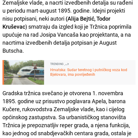
Zemaljske vlade, a nacrti izvedbenih detalja su rađeni
u periodu mart-august 1895. godine. Idejni projekti
nisu potpisani, neki autori
(Alija Bejtić, Todor
Kruševac
) smatraju da izgled koji je Tržnica poprimila
upućuje na rad Josipa Vancaša kao projektanta, a na
nacrtima izvedbenih detalja potpisan je August
Butscha.
TRENDING
Hrvatska: Sudar teretnog i putničkog voza kod
Bjelovara, ima povrijeđenih
Gradska tržnica svečano je otvorena 1. novembra
1895. godine uz prisustvo poglavara Apela, barona
Kučere, rukovodstva Zemaljske vlade, kao i cijelog
općinskog zastupstva. Sa urbanističkog stanovišta
Tržnica je prepoznatljiv reper grada, a njena funkcija,
kao jednog od snabdjevačkih centara grada, ostala je