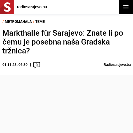
Otvor
/
METROMAHALA
/
TEME
Markthalle für Sarajevo: Znate li po
čemu je posebna naša Gradska
tržnica?
01.11.23. 06:30
Radiosarajevo.ba
0