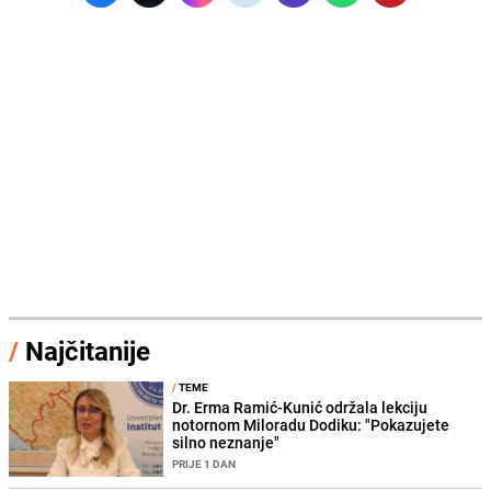
/
Najčitanije
/
TEME
Dr. Erma Ramić-Kunić održala lekciju
notornom Miloradu Dodiku: "Pokazujete
silno neznanje"
PRIJE 1 DAN