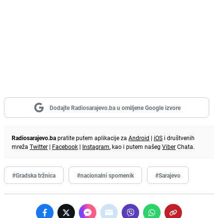
Dodajte Radiosarajevo.ba u omiljene Google izvore
Radiosarajevo.ba
pratite putem aplikacije za
Android
|
iOS
i društvenih
mreža
Twitter
|
Facebook
|
Instagram
, kao i putem našeg
Viber
Chata.
#Gradska tržnica
#nacionalni spomenik
#Sarajevo