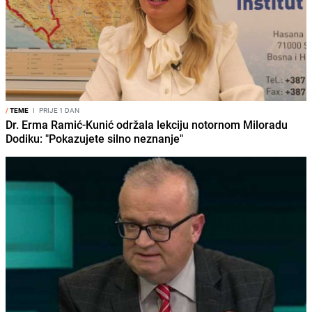
/
TEME
I
PRIJE 1 DAN
Dr. Erma Ramić-Kunić održala lekciju notornom Miloradu
Dodiku: "Pokazujete silno neznanje"