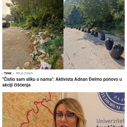
/
TEME
I
PRIJE 32MIN
"Čistio sam sliku o nama": Aktivista Adnan Đelmo ponovo u
akciji čišćenja