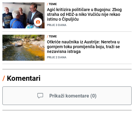
/
TEME
Agić kritizira političare u Bugojnu: Zbog
straha od HDZ-a niko Vučiću nije rekao
istinu o Čipuljiću
PRIJE 3 DANA
/
TEME
Otkriće naučnika iz Austrije: Neretva u
gornjem toku promijenila boju, traži se
nezavisna istraga
PRIJE 2 DANA
/
Komentari
Prikaži komentare
(
0
)