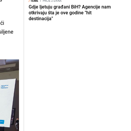
/
TEME
I
PRIJE 2 DANA
Gdje ljetuju građani BiH? Agencije nam
otkrivaju šta je ove godine "hit
destinacija"
ći
iljene