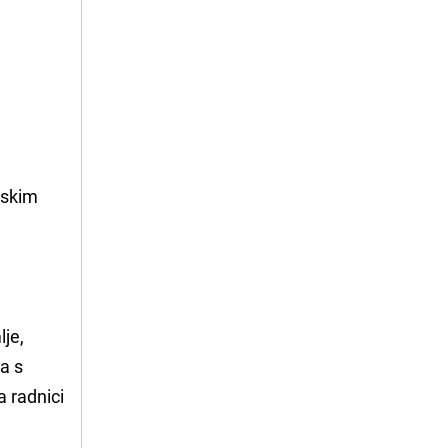
niskim
lje,
ma s
 a radnici