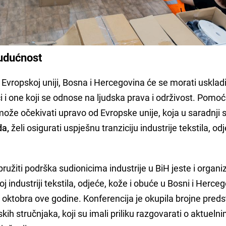
budućnost
Evropskoj uniji, Bosna i Hercegovina će se morati uskladi
 i one koji se odnose na ljudska prava i održivost. Pomo
že očekivati upravo od Evropske unije, koja u saradnji 
da,
želi osigurati uspješnu tranziciju industrije tekstila, od
pružiti podrška sudionicima industrije u BiH jeste i organi
 industriji tekstila, odjeće, kože i obuće u Bosni i Herceg
. oktobra ove godine. Konferencija je okupila brojne pred
skih stručnjaka, koji su imali priliku razgovarati o aktueln