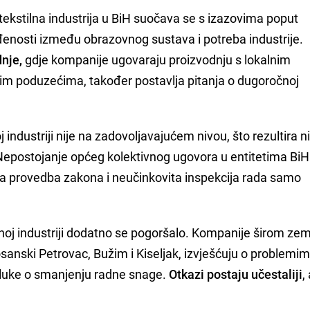
ekstilna industrija u BiH suočava se s izazovima poput
enosti između obrazovnog sustava i potreba industrije.
nje,
gdje kompanije ugovaraju proizvodnju s lokalnim
jim poduzećima, također postavlja pitanja o dugoročnoj
j industriji nije na zadovoljavajućem nivou, što rezultira 
Nepostojanje općeg kolektivnog ugovora u entitetima BiH
ljna provedba zakona i neučinkovita inspekcija rada samo
lnoj industriji dodatno se pogoršalo. Kompanije širom zem
osanski Petrovac, Bužim i Kiseljak, izvješćuju o problemi
odluke o smanjenju radne snage.
Otkazi postaju učestaliji
,