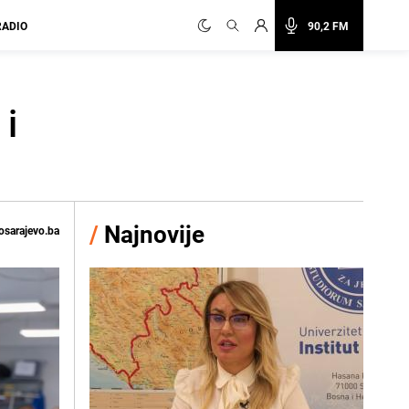
RADIO
90,2 FM
 i
/
Najnovije
osarajevo.ba