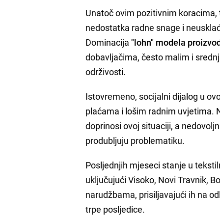
Unatoč ovim pozitivnim koracima, t
nedostatka radne snage i neusklađ
Dominacija
"lohn" modela proizvod
dobavljačima, često malim i sredn
održivosti.
Istovremeno, socijalni dijalog u ovo
plaćama i lošim radnim uvjetima. 
doprinosi ovoj situaciji, a nedovo
produbljuju problematiku.
Posljednjih mjeseci stanje u teksti
uključujući Visoko, Novi Travnik, B
narudžbama, prisiljavajući ih na 
trpe posljedice.