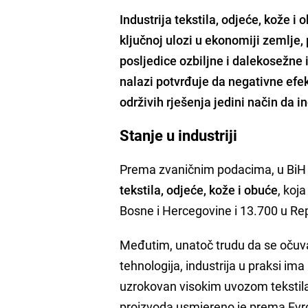
Industrija tekstila, odjeće, kože i
ključnoj ulozi u ekonomiji zemlje,
posljedice ozbiljne i dalekosežne i
nalazi potvrđuje da negativne efek
održivih rješenja jedini način da in
Stanje u industriji
Prema zvaničnim podacima, u BiH 
tekstila, odjeće, kože i obuće
, koj
Bosne i Hercegovine i 13.700 u Rep
Međutim, unatoč trudu da se očuva 
tehnologija, industrija u praksi im
uzrokovan visokim uvozom tekstila,
proizvoda usmjereno je prema Evrop