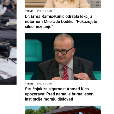
/
TEME
I
PRIJE 1 DAN
Dr. Erma Ramić-Kunić održala lekciju
notornom Miloradu Dodiku: "Pokazujete
silno neznanje"
/
TEME
I
PRIJE 1 DAN
Stručnjak za sigurnost Ahmed Kico
upozorava: Pred nama je burna jesen,
institucije moraju djelovati