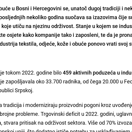
 obuće u Bosni i Hercegovini se, unatoč dugoj tradiciji i n
 posljednjih nekoliko godina suočava sa izazovima čije s
 koje utiču na njezinu održivost. Stanje u kojem se indus
te osjete kako kompanije tako i zaposleni, te da je pron
dustrija tekstila, odjeće, kože i obuće ponovo vrati svoj st
je tokom 2022. godine bilo
459 aktivnih poduzeća u indus
a je zapošljavala oko 33.700 radnika, od čega 20.000 u Fed
ublici Srpskoj.
tradicija i moderniziraju proizvodni pogoni kroz uvođenj
a brojne probleme. Trgovinski deficit u 2022. godini, ugla
 stvara pritisak na održivost sektora. Više od 70% izvoz
skoj uniji, što dodatno ističe potrebu za usklađivanjem 