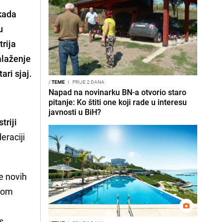
ekada
u
trija
alaženje
ari sjaj.
/
TEME
I
PRIJE 2 DANA
Napad na novinarku BN-a otvorio staro
pitanje: Ko štiti one koji rade u interesu
javnosti u BiH?
triji
eraciji
e novih
vnom
a
s