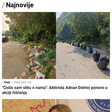
/
Najnovije
/
TEME
I
PRIJE OKO 13H
"Čistio sam sliku o nama": Aktivista Adnan Đelmo ponovo u
akciji čišćenja