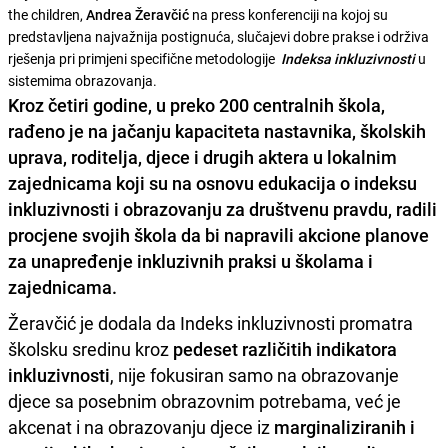
the children,
Andrea Žeravčić
na press konferenciji na kojoj su
predstavljena najvažnija postignuća, slučajevi dobre prakse i održiva
rješenja pri primjeni specifične metodologije
Indeksa inkluzivnosti
u
sistemima obrazovanja.
Kroz četiri godine, u preko
200 centralnih škola
,
rađeno je na jačanju kapaciteta nastavnika, školskih
uprava, roditelja, djece i drugih aktera u lokalnim
zajednicama koji su na osnovu
edukacija o indeksu
inkluzivnosti i obrazovanju
za društvenu pravdu, radili
procjene svojih škola da bi napravili akcione planove
za unapređenje inkluzivnih praksi u školama i
zajednicama.
Žeravčić je dodala da Indeks inkluzivnosti promatra
školsku sredinu kroz
pedeset različitih indikatora
inkluzivnosti
, nije fokusiran samo na obrazovanje
djece sa posebnim obrazovnim potrebama, već je
akcenat i na obrazovanju djece iz
marginaliziranih i