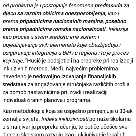
od problema je i postojanje fenomena
predrasuda za
djecu sa raznim oblicima onesposobljenja
, kao i
prema
pripadnicima nacionalnih manjina, posebno
prema pripadnicima romske nacionalnosti
. Inkluzija
kao proces u svom središtu ima sistem i
objedinjavanje svih elemenata koje obezbjeđuju i
osiguravaju integraciju u BiH i u regionu i to je proces
koji traje.“
Husić je podsjetio i na prepreke pri realizaciji
inkluzivnih metoda. Među najvećim problemima
navedeno je
nedovoljno izdvajanje finansijskih
sredstava
za angažovanje stručnjaka različitih profila
za pomoć nastavnicima pri izradi i realizaciji
individualiziranih planova i programa.
Kao metodologija koja se uspješno primjenjuje u 30-ak
zemalja svijeta,
Indeks inkluzivnosti
pomaže školama
u smanjivanju prepreka učenju, te potiče učešće sve
djece u školskom razvoju, kao i uključivanje lokalnih