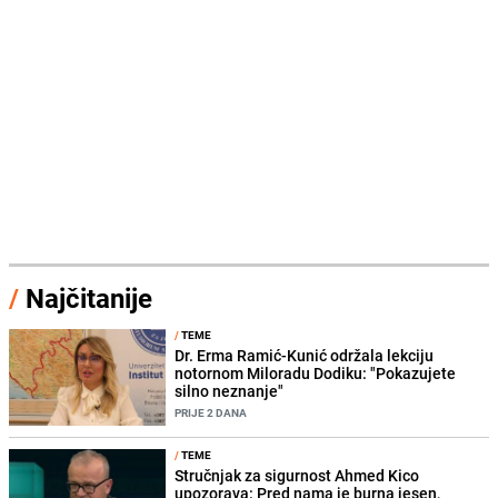
/
Najčitanije
/
TEME
Dr. Erma Ramić-Kunić održala lekciju
notornom Miloradu Dodiku: "Pokazujete
silno neznanje"
PRIJE 2 DANA
/
TEME
Stručnjak za sigurnost Ahmed Kico
upozorava: Pred nama je burna jesen,