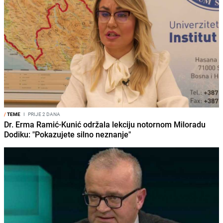
/
TEME
I
PRIJE 2 DANA
Dr. Erma Ramić-Kunić održala lekciju notornom Miloradu
Dodiku: "Pokazujete silno neznanje"