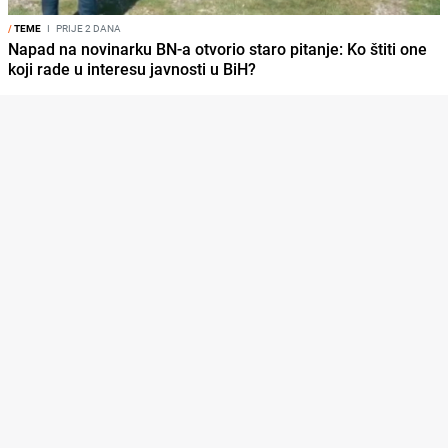
/
TEME
I
PRIJE 2 DANA
Napad na novinarku BN-a otvorio staro pitanje: Ko štiti one
koji rade u interesu javnosti u BiH?