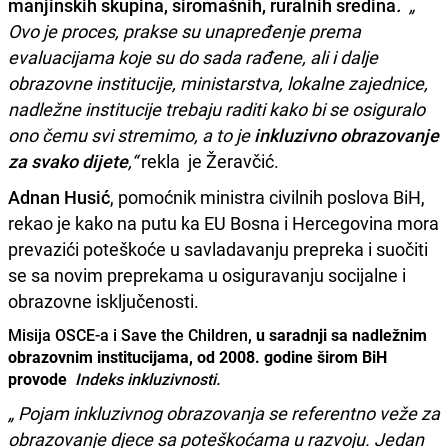
manjinskih skupina, siromašnih, ruralnih sredina
.
„
Ovo je proces, prakse su unapređenje prema
evaluacijama koje su do sada rađene, ali i dalje
obrazovne institucije, ministarstva, lokalne zajednice,
nadležne institucije trebaju raditi kako bi se osiguralo
ono čemu svi stremimo, a to je
inkluzivno obrazovanje
za svako dijete
,“
rekla je Žeravčić.
Adnan Husić
, pomoćnik ministra civilnih poslova BiH,
rekao je kako na putu ka EU Bosna i Hercegovina mora
prevazići poteškoće u savladavanju prepreka i suočiti
se sa novim preprekama u osiguravanju socijalne i
obrazovne isključenosti.
Misija OSCE-a i Save the Children
, u saradnji sa nadležnim
obrazovnim institucijama, od 2008. godine širom BiH
provode
Indeks inkluzivnosti.
„ Pojam inkluzivnog obrazovanja se referentno veže za
obrazovanje djece sa poteškoćama u razvoju. Jedan