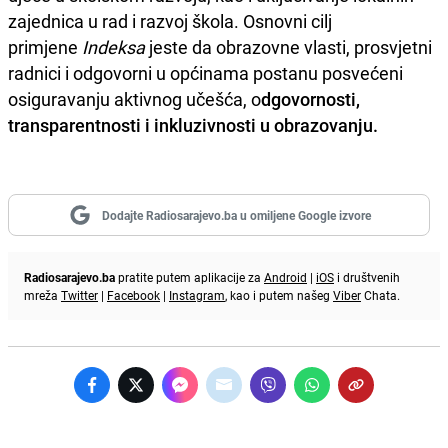
zajednica u rad i razvoj škola. Osnovni cilj
primjene
Indeksa
jeste da obrazovne vlasti, prosvjetni
radnici i odgovorni u općinama postanu posvećeni
osiguravanju aktivnog učešća, o
dgovornosti
,
transparentnosti
i
inkluzivnosti
u
obrazovanju
.
Dodajte Radiosarajevo.ba u omiljene Google izvore
Radiosarajevo.ba
pratite putem aplikacije za
Android
|
iOS
i društvenih
mreža
Twitter
|
Facebook
|
Instagram
, kao i putem našeg
Viber
Chata.