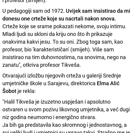
U pedagogiji sam od 1972.
Uvijek sam insistirao da mi
donesu one crteže koje su nacrtali nakon snova.
Crteže koje se srame pokazati nekome, svoju intimu.
Mladi ljudi su skloni da kriju ono što ih prikazuje
onakvima kakvi jesu. To su oni. Zbog toga sam, kao
profesor, bio 'karakterističan' (smijeh). Više sam
insistirao na tim duhovnostima, na snovima, nego na
zanatu", otkriva profesor Tikveša.
Otvarajući izložbu njegovih crteža u galeriji Srednje
umjetničke škole u Sarajevu, direktorica
Elma Alić
Šobot
je rekla:
"Halil Tikveša je izuzetno uspješan i apsolutno
ostvaren u svom pozivu likovnog umjetnika, a već dugi
niz godina neumorno i energično stvara.
Ja bih ga predstavila kao skromnog i jednostavnog, a
svi veliki ljudi i umjetnici su upravo takvi. Strašno me je