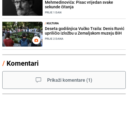
Mehmedinovića: Pisac vrijedan svake
sekunde čitanja
PRIJE 1 DAN
/
KULTURA
Deseta godišnjica Vučko Traila: Denis Ruvić
upriličio izložbu u Zemaljskom muzeju BiH
PRIJE 2 DANA
/
Komentari
Prikaži komentare
(
1
)