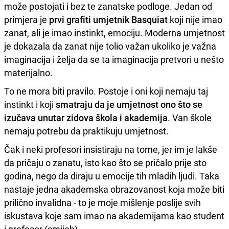
može postojati i bez te zanatske podloge. Jedan od
primjera je
prvi grafiti umjetnik Basquiat
koji nije imao
zanat, ali je imao instinkt, emociju. Moderna umjetnost
je dokazala da zanat nije tolio važan ukoliko je važna
imaginacija i želja da se ta imaginacija pretvori u nešto
materijalno.
To ne mora biti pravilo. Postoje i oni koji nemaju taj
instinkt i koji
smatraju da je umjetnost ono što se
izučava unutar zidova škola i akademija
. Van škole
nemaju potrebu da praktikuju umjetnost.
Čak i neki profesori insistiraju na tome, jer im je lakše
da pričaju o zanatu, isto kao što se pričalo prije sto
godina, nego da diraju u emocije tih mladih ljudi. Taka
nastaje jedna akademska obrazovanost koja može biti
prilično invalidna - to je moje mišlenje poslije svih
iskustava koje sam imao na akademijama kao student
i profesor (smijeh).