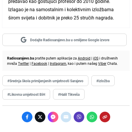
predavao kao gostujući profesor do 2010 godine.
Izlagao je na samostalnim i kolektivnim izložbama
širom svijeta i dobitnik je preko 25 stručih nagrada.
Dodajte Radiosarajevo.ba u omiljene Google izvore
Radiosarajevo.ba
pratite putem aplikacije za
Android
|
iOS
i društvenih
mreža
Twitter
|
Facebook
|
Instagram
, kao i putem našeg
Viber
Chata.
#Srednja škola primijenjenih umjetnosti Sarajevo
#izložba
#Likovna umjetnost BiH
#Halil Tikveša