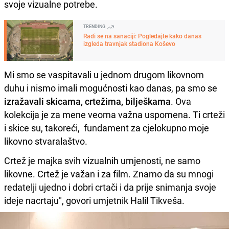
svoje vizualne potrebe.
TRENDING
Radi se na sanaciji: Pogledajte kako danas
izgleda travnjak stadiona Koševo
Mi smo se vaspitavali u jednom drugom likovnom
duhu i nismo imali mogućnosti kao danas, pa smo se
izražavali skicama, crtežima, bilješkama
. Ova
kolekcija je za mene veoma važna uspomena. Ti crteži
i skice su, takoreći, fundament za cjelokupno moje
likovno stvaralaštvo.
Crtež je majka svih vizualnih umjenosti, ne samo
likovne. Crtež je važan i za film. Znamo da su mnogi
redatelji ujedno i dobri crtači i da prije snimanja svoje
ideje nacrtaju", govori umjetnik Halil Tikveša.