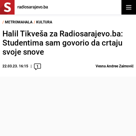
Otvor
/
METROMAHALA
/
KULTURA
Halil Tikveša za Radiosarajevo.ba:
Studentima sam govorio da crtaju
svoje snove
22.03.23. 16:15
Vesna Andree Zaimović
1