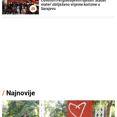
Čuvenim Pergolesijevim djelom 'Stabat
mater' obilježeno vrijeme korizme u
Sarajevu
/
Najnovije