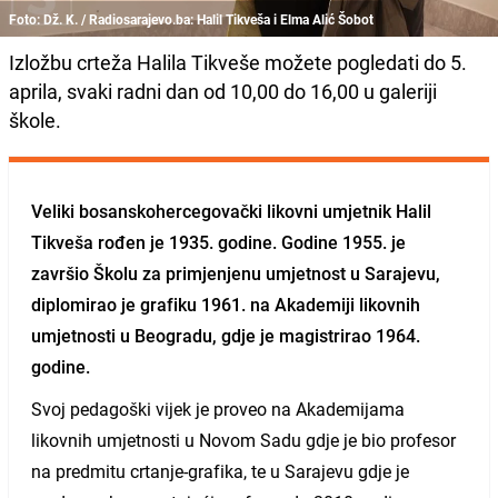
Foto: Dž. K. / Radiosarajevo.ba: Halil Tikveša i Elma Alić Šobot
Izložbu crteža Halila Tikveše možete pogledati do 5.
aprila, svaki radni dan od 10,00 do 16,00 u galeriji
škole.
Veliki bosanskohercegovački likovni umjetnik
Halil
Tikveša
rođen je 1935. godine. Godine 1955. je
završio Školu za primjenjenu umjetnost u Sarajevu,
diplomirao je grafiku 1961. na Akademiji likovnih
umjetnosti u Beogradu, gdje je magistrirao 1964.
godine.
Svoj pedagoški vijek je proveo na Akademijama
likovnih umjetnosti u Novom Sadu gdje je bio profesor
na predmitu crtanje-grafika, te u Sarajevu gdje je