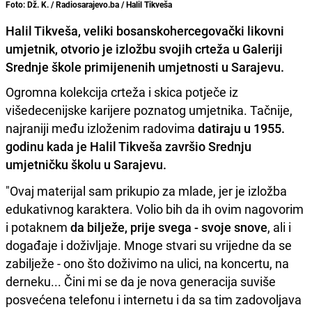
Foto: Dž. K. / Radiosarajevo.ba / Halil Tikveša
Halil Tikveša, veliki bosanskohercegovački likovni
umjetnik, otvorio je izložbu svojih crteža u Galeriji
Srednje škole primijenenih umjetnosti u Sarajevu.
Ogromna kolekcija crteža i skica potječe iz
višedecenijske karijere poznatog umjetnika. Tačnije,
najraniji među izloženim radovima
datiraju u 1955.
godinu kada je Halil Tikveša završio Srednju
umjetničku školu u Sarajevu.
"Ovaj materijal sam prikupio za mlade, jer je izložba
edukativnog karaktera. Volio bih da ih ovim nagovorim
i potaknem
da bilježe, prije svega - svoje snove
, ali i
događaje i doživljaje. Mnoge stvari su vrijedne da se
zabilježe - ono što doživimo na ulici, na koncertu, na
derneku... Čini mi se da je nova generacija suviše
posvećena telefonu i internetu i da sa tim zadovoljava