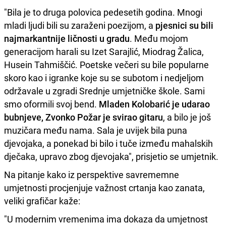
"Bila je to druga polovica pedesetih godina. Mnogi
mladi ljudi bili su zaraženi poezijom, a
pjesnici su bili
najmarkantnije ličnosti u gradu
. Među mojom
generacijom harali su Izet Sarajlić, Miodrag Žalica,
Husein Tahmiščić. Poetske večeri su bile popularne
skoro kao i igranke koje su se subotom i nedjeljom
održavale u zgradi Srednje umjetničke škole. Sami
smo oformili svoj bend.
Mladen Kolobarić je udarao
bubnjeve, Zvonko Požar je svirao gitaru
, a bilo je još
muzičara među nama. Sala je uvijek bila puna
djevojaka, a ponekad bi bilo i tuče između mahalskih
dječaka, upravo zbog djevojaka", prisjetio se umjetnik.
Na pitanje kako iz perspektive savrememne
umjetnosti procjenjuje važnost crtanja kao zanata,
veliki grafičar kaže:
"U modernim vremenima ima dokaza da umjetnost