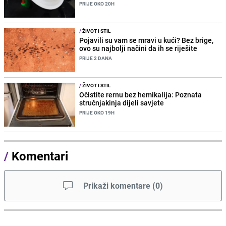
PRIJE OKO 20H
/
ŽIVOT I STIL
Pojavili su vam se mravi u kući? Bez brige,
ovo su najbolji načini da ih se riješite
PRIJE 2 DANA
/
ŽIVOT I STIL
Očistite rernu bez hemikalija: Poznata
stručnjakinja dijeli savjete
PRIJE OKO 19H
/
Komentari
Prikaži komentare
(
0
)