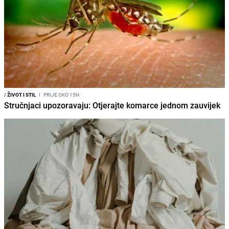
/
ŽIVOT I STIL
I
PRIJE OKO 15H
Stručnjaci upozoravaju: Otjerajte komarce jednom zauvijek