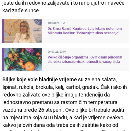
jeste da ih redovno zalijevate i to rano ujutro i naveče
kad zađe sunce.
TRENDING
Dr. Erma Ramić-Kunić održala lekciju notornom
Miloradu Dodiku: "Pokazujete silno neznanje"
06.07.23. 23:07
Veliko čišćenje organizma: Ovih osam prirodnih
diuretika izbacuje višak tečnosti iz vašeg tijela
Biljke koje vole hladnije vrijeme su
zelena salata,
špinat, rukola, brokula, kelj, karfiol, grašak. Čak i ako ih
redovno zalivate ove biljke imaju tendenciju da
jednostavno prestanu sa rastom čim temperatura
vazduha pređe 26 stepeni. Ove biljke bi trebalo saditi
na mjestima koja su u hladu, a kad je vrijeme ovakvo
kakvo je ovih dana oda treba da ih zaštitie kako od