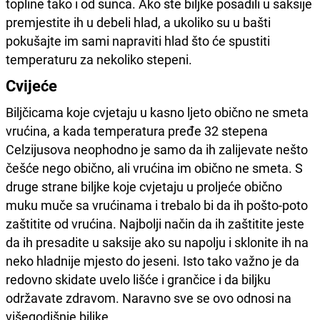
topline tako i od sunca. Ako ste biljke posadili u saksije
premjestite ih u debeli hlad, a ukoliko su u bašti
pokušajte im sami napraviti hlad što će spustiti
temperaturu za nekoliko stepeni.
Cvijeće
Biljčicama koje cvjetaju u kasno ljeto obično ne smeta
vrućina, a kada temperatura pređe 32 stepena
Celzijusova neophodno je samo da ih zalijevate nešto
češće nego obično, ali vrućina im obično ne smeta. S
druge strane biljke koje cvjetaju u proljeće obično
muku muče sa vrućinama i trebalo bi da ih pošto-poto
zaštitite od vrućina. Najbolji način da ih zaštitite jeste
da ih presadite u saksije ako su napolju i sklonite ih na
neko hladnije mjesto do jeseni. Isto tako važno je da
redovno skidate uvelo lišće i grančice i da biljku
održavate zdravom. Naravno sve se ovo odnosi na
višegodišnje biljke.