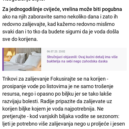
Za jednogodišnje cvijeće, vrelina može biti pogubna
ako na njih zaboravite samo nekoliko dana i zato ih
redovno zalijevajte, kad kažemo redovno mislimo
svaki dan i to tko da budete sigurni da je voda došla
sve do korijena.
06.07.23. 23:02
Stručnjaci objasnili: Ovaj kućni detalj ima više
bakterija na sebi nego zahodska daska
Trikovi za zalijevanje Fokusirajte se na korijen -
prosipanje vode po listovima je ne samo trošenje
resursa, nego i opasno po biljku jer se tako lakše
razvijaju bolesti. Radije pripazite da zalijevate uz
korijen biljke kojem je voda najpotrebnija. Ne
pretjerujte - kod vanjskih biljaka vodite se sezonom:
ljeti je potrebno više zalijevanja nego u proljeće i jesen