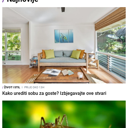
/
ŽIVOT I STIL
I
PRIJE OKO 13H
Kako urediti sobu za goste? Izbjegavajte ove stvari