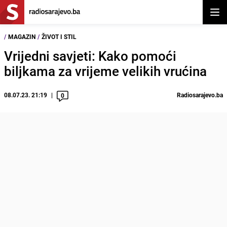
Otvor
/
MAGAZIN
/
ŽIVOT I STIL
Vrijedni savjeti: Kako pomoći
biljkama za vrijeme velikih vrućina
08.07.23. 21:19
Radiosarajevo.ba
0