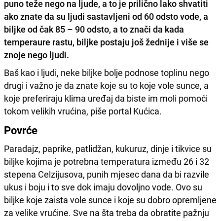
puno teže nego na ljude, a to je prilično lako shvatiti
ako znate da su ljudi sastavljeni od 60 odsto vode, a
biljke od čak 85 – 90 odsto, a to znači da kada
temperaure rastu, biljke postaju još žednije i više se
znoje nego ljudi.
Baš kao i ljudi, neke biljke bolje podnose toplinu nego
drugi i važno je da znate koje su to koje vole sunce, a
koje preferiraju klima uređaj da biste im moli pomoći
tokom velikih vrućina, piše portal Kućica.
Povrće
Paradajz, paprike, patlidžan, kukuruz, dinje i tikvice su
biljke kojima je potrebna temperatura između 26 i 32
stepena Celzijusova, punih mjesec dana da bi razvile
ukus i boju i to sve dok imaju dovoljno vode. Ovo su
biljke koje zaista vole sunce i koje su dobro opremljene
za velike vrućine. Sve na šta treba da obratite pažnju