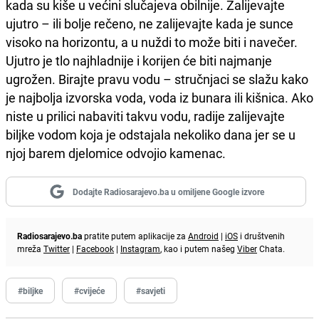
kada su kiše u većini slučajeva obilnije. Zalijevajte
ujutro – ili bolje rečeno, ne zalijevajte kada je sunce
visoko na horizontu, a u nuždi to može biti i navečer.
Ujutro je tlo najhladnije i korijen će biti najmanje
ugrožen. Birajte pravu vodu – stručnjaci se slažu kako
je najbolja izvorska voda, voda iz bunara ili kišnica. Ako
niste u prilici nabaviti takvu vodu, radije zalijevajte
biljke vodom koja je odstajala nekoliko dana jer se u
njoj barem djelomice odvojio kamenac.
Dodajte Radiosarajevo.ba u omiljene Google izvore
Radiosarajevo.ba
pratite putem aplikacije za
Android
|
iOS
i društvenih
mreža
Twitter
|
Facebook
|
Instagram
, kao i putem našeg
Viber
Chata.
#biljke
#cvijeće
#savjeti