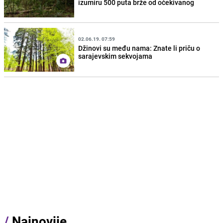
izumiru 500 puta brže od očekivanog
02.06.19. 07:59
Džinovi su među nama: Znate li priču o
sarajevskim sekvojama
/
Najnovije