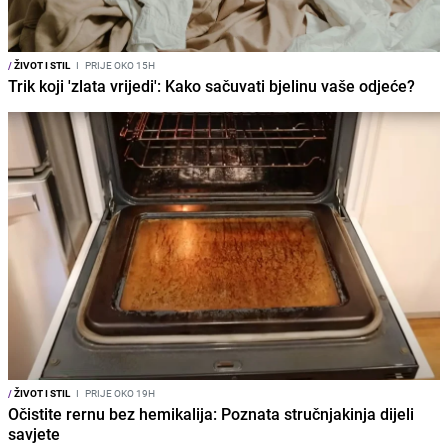
/
ŽIVOT I STIL
I
PRIJE OKO 15H
Trik koji 'zlata vrijedi': Kako sačuvati bjelinu vaše odjeće?
/
ŽIVOT I STIL
I
PRIJE OKO 19H
Očistite rernu bez hemikalija: Poznata stručnjakinja dijeli
savjete