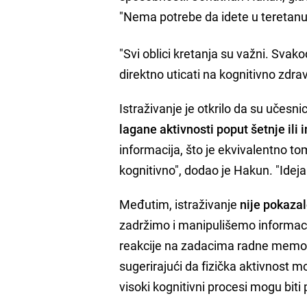
"Nema potrebe da idete u teretanu d
"Svi oblici kretanja su važni. Svak
direktno uticati na kognitivno zdrav
Istraživanje je otkrilo da su učesnici
lagane aktivnosti poput šetnje ili 
informacija, što je ekvivalentno to
kognitivno", dodao je Hakun. "Idej
Međutim, istraživanje
nije pokazal
zadržimo i manipulišemo informaci
reakcije na zadacima radne memori
sugerirajući da fizička aktivnost 
visoki kognitivni procesi mogu biti