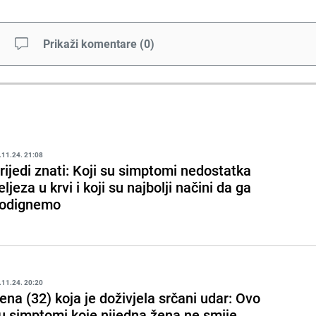
Prikaži komentare
(
0
)
.11.24. 21:08
rijedi znati: Koji su simptomi nedostatka
eljeza u krvi i koji su najbolji načini da ga
odignemo
.11.24. 20:20
ena (32) koja je doživjela srčani udar: Ovo
u simptomi koje nijedna žena ne smije