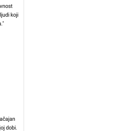
ivnost
judi koji
."
načajan
joj dobi.