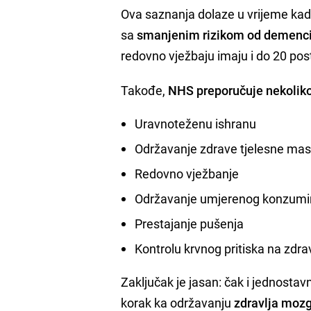
Ova saznanja dolaze u vrijeme kad
sa
smanjenim rizikom od demenci
redovno vježbaju imaju i do 20 post
Takođe,
NHS preporučuje nekoliko
Uravnoteženu ishranu
Održavanje zdrave tjelesne ma
Redovno vježbanje
Održavanje umjerenog konzumir
Prestajanje pušenja
Kontrolu krvnog pritiska na zdr
Zaključak je jasan: čak i jednostav
korak ka održavanju
zdravlja moz