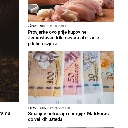
/
ŽIVOT I STIL
I
PRIJE OKO 1H
Provjerite ovo prije kupovine:
Jednostavan trik mesara otkriva je li
piletina svježa
/
ŽIVOT I STIL
I
PRIJE OKO 18H
ra da
Smanjite potrošnju energije: Mali koraci
do velikih ušteda