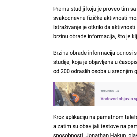
Prema studiji koju je proveo tim s
svakodnevne fizičke aktivnosti m
Istraživanje je otkrilo da aktivnost
brzinu obrade informacija, što je
Brzina obrade informacija odnosi 
studije, koja je objavljena u časop
od 200 odraslih osoba u srednjim
TRENDING
Vodovod objavio sp
Kroz aplikaciju na pametnom telefonu
a zatim su obavljali testove na pa
sposobnosti. Jonathan Hakun, glavni