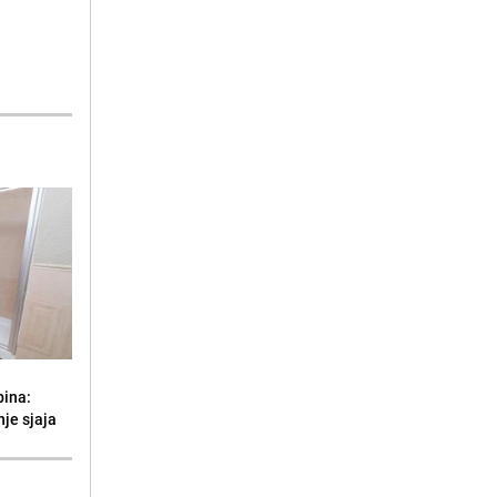
bina:
je sjaja