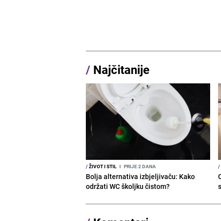
/
Najčitanije
/
ŽIVOT I STIL
I
PRIJE 2 DANA
/
Bolja alternativa izbjeljivaču: Kako
održati WC školjku čistom?
s