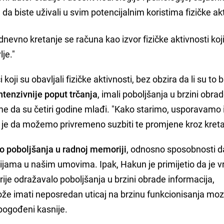
a biste uživali u svim potencijalnim koristima fizičke akt
odnevno kretanje se računa kao izvor fizičke aktivnosti ko
lje."
 koji su obavljali fizičke aktivnosti, bez obzira da li su to b
intenzivnije poput trčanja
, imali poboljšanja u brzini obra
me da su četiri godine mlađi. "Kako starimo, usporavamo i f
a je da možemo privremeno suzbiti te promjene kroz kreta
o poboljšanja u radnoj memoriji
, odnosno sposobnosti d
jama u našim umovima. Ipak, Hakun je primijetio da je v
je odražavalo poboljšanja u brzini obrade informacija,
može imati neposredan uticaj na brzinu funkcionisanja mo
 pogođeni kasnije.