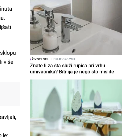
minuta
gu
.
jšati
 sklopu
/
ŽIVOT I STIL
I
PRIJE OKO 20H
li više
Znate li za šta služi rupica pri vrhu
umivaonika? Bitnija je nego što mislite
avljali,
 je: