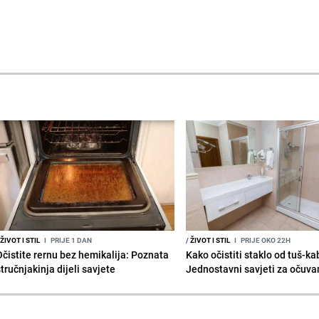
ŽIVOT I STIL
I
PRIJE 1 DAN
/
ŽIVOT I STIL
I
PRIJE OKO 22H
Očistite rernu bez hemikalija: Poznata
Kako očistiti staklo od tuš-ka
tručnjakinja dijeli savjete
Jednostavni savjeti za očuvan