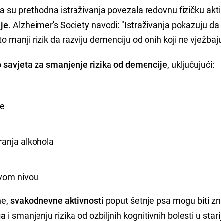
a su prethodna istraživanja povezala redovnu fizičku akt
je
. Alzheimer's Society navodi: "Istraživanja pokazuju da l
o manji rizik da razviju demenciju od onih koji ne vježbaju
 savjeta za smanjenje rizika od demencije
, uključujući:
se
anja alkohola
avom nivou
ne,
svakodnevne aktivnosti
poput šetnje psa mogu biti z
ga
i smanjenju rizika od ozbiljnih kognitivnih bolesti u stari