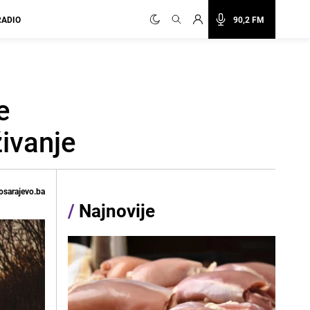
RADIO
90,2 FM
e
živanje
osarajevo.ba
/
Najnovije