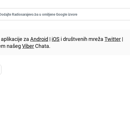
Dodajte Radiosarajevo.ba u omiljene Google izvore
aplikacije za
Android
|
iOS
i društvenih mreža
Twitter
|
utem našeg
Viber
Chata.