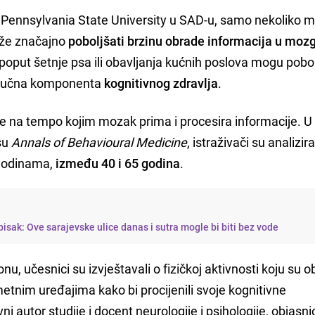
a Pennsylvania State University u SAD-u, samo nekoliko 
ože značajno
poboljšati brzinu obrade informacija u moz
i poput šetnje psa ili obavljanja kućnih poslova mogu pobol
 ključna komponenta
kognitivnog zdravlja
.
se na tempo kojim mozak prima i procesira informacije. U
isu
Annals of Behavioural Medicine
, istraživači su analizira
 godinama,
između 40 i 65 godina
.
isak: Ove sarajevske ulice danas i sutra mogle bi biti bez vode
, učesnici su izvještavali o fizičkoj aktivnosti koju su ob
metnim uređajima kako bi procijenili svoje kognitivne
 autor studije i docent neurologije i psihologije, objasnio