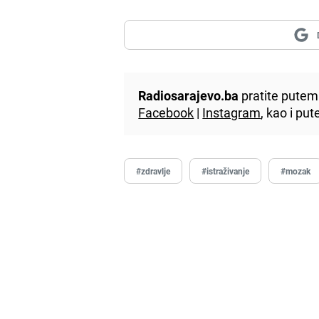
Radiosarajevo.ba
pratite putem 
Facebook
|
Instagram
, kao i p
#zdravlje
#istraživanje
#mozak