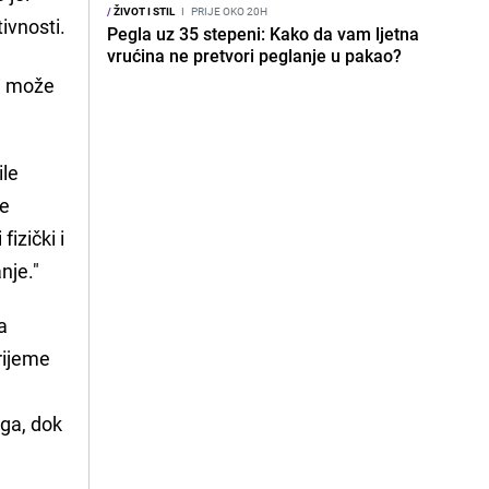
/
ŽIVOT I STIL
I
PRIJE OKO 20H
ivnosti.
Pegla uz 35 stepeni: Kako da vam ljetna
vrućina ne pretvori peglanje u pakao?
ji može
ile
de
izički i
nje."
a
rijeme
zga, dok