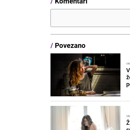
/
Komentari
/
Povezano
19
V
ž
p
19
Ž
s