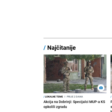
/
Najčitanije
/
LOKALNE TEME
I
PRIJE 2 DANA
/
Akcija na Dobrinji: Specijalci MUP-a KS
opkolili zgradu