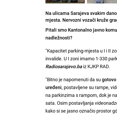
Na ulicama Sarajeva svakim danom
mjesta. Nervozni vozači kruže grad
Pitali smo
Kantonalno javno kom
nadležnosti?
"Kapacitet parking-mjesta u I i II 
invalide. U I zoni imamo 1-330 park
Radiosarajevo.ba
iz KJKP RAD.
"Bitno je napomenuti da su
gotovo 
uređeni
, postavljene su rampe, vi
na parkinzima s rampom, dok je na
sata. Osim postavljanja videonadzor
kako si se jasno označio prostor gdj