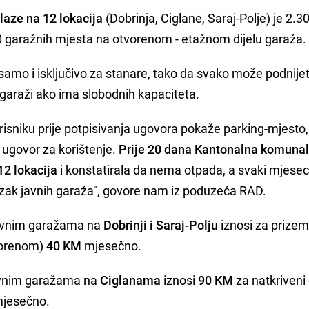
laze na 12 lokacija
(Dobrinja, Ciglane, Saraj-Polje) je 2.3
00 garažnih mjesta na otvorenom - etažnom dijelu garaža.
samo i isključivo za stanare, tako da svako može podnijet
 garaži ako ima slobodnih kapaciteta.
orisniku prije potpisivanja ugovora pokaže parking-mjesto,
 ugovor za korištenje.
Prije 20 dana Kantonalna komuna
12 lokacija
i konstatirala da nema otpada, a svaki mjese
azak javnih garaža", govore nam iz poduzeća RAD.
avnim garažama na
Dobrinji i Saraj-Polju
iznosi za prizem
tvorenom)
40 KM
mjesečno.
avnim garažama na
Ciglanama
iznosi
90 KM
za natkriveni 
jesečno.