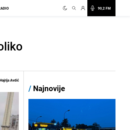
RADIO
90,2 FM
oliko
Hajrija Avdić
/
Najnovije