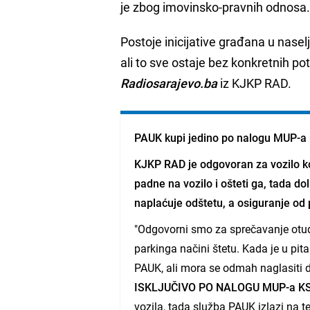
je zbog imovinsko-pravnih odnosa
Postoje inicijative građana u nasel
ali to sve ostaje bez konkretnih po
Radiosarajevo.ba
iz KJKP RAD.
PAUK kupi jedino po nalogu MUP-a
KJKP RAD je odgovoran za vozilo ko
padne na vozilo i ošteti ga, tada do
naplaćuje odštetu, a osiguranje o
"Odgovorni smo za sprečavanje otuđi
parkinga načini štetu. Kada je u pit
PAUK, ali mora se odmah naglasiti 
ISKLJUČIVO PO NALOGU MUP-a KS
vozila, tada služba PAUK izlazi na t