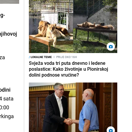
ng-
njihovoj
 za
/
LOKALNE TEME
I
PRIJE OKO 16H
Svježa voda tri puta dnevno i ledene
poslastice: Kako životinje u Pionirskoj
dolini podnose vrućine?
odini
4 sata
0:00
arkinga