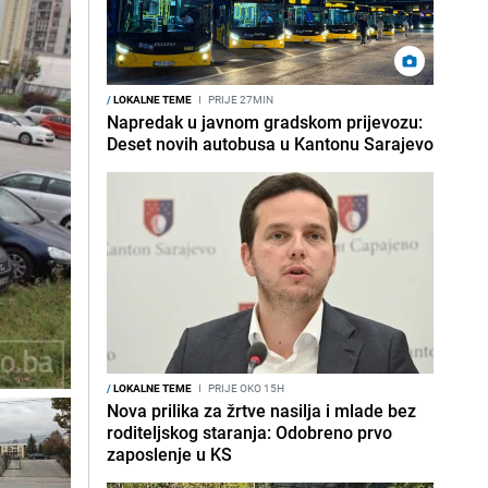
/
LOKALNE TEME
I
PRIJE 27MIN
Napredak u javnom gradskom prijevozu:
Deset novih autobusa u Kantonu Sarajevo
/
LOKALNE TEME
I
PRIJE OKO 15H
Nova prilika za žrtve nasilja i mlade bez
roditeljskog staranja: Odobreno prvo
zaposlenje u KS