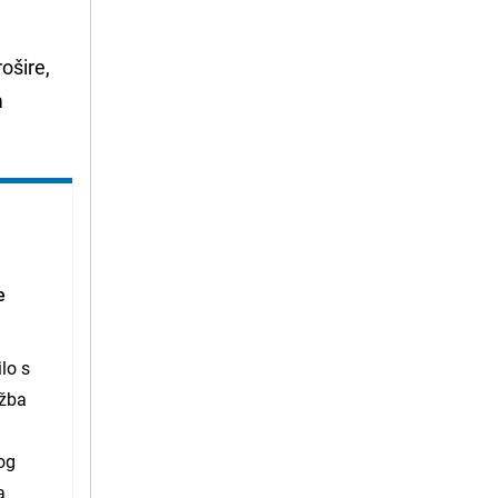
ošire,
a
e
lo s
užba
og
a