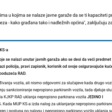
.
jima u kojima se nalaze javne garaže da se ti kapaciteti pr
teza - kako građana tako i nadležnih općina", zaključuju z
 KS-a
je se nalazi unutar javnih garaža ako se desi da veći predmet
lazi policija, pravi zapisnik, korisnik od svoje osiguravajuće kuć
d poduzeća RAD.
vanja vozila, ali nismo odgovorni za slučajeve kada drugo vozi
anju sankcioniranje nepropisno parkiranih vozila, tada djeluje sl
da KJKP RAD uklanja nepropisno parkirana vozila
JEDINO I
.
Kada MUP KS-a izda nalog za uklanjanje nepropisno parkiran
eren i postupa po nalogu i nepropisno parkirano vozilo uklanja s