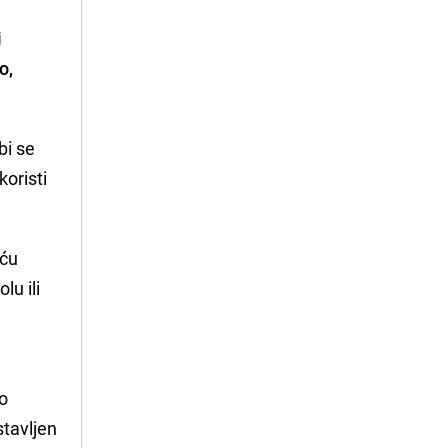
i
o,
bi se
oristi
eću
lu ili
u
ko
stavljen