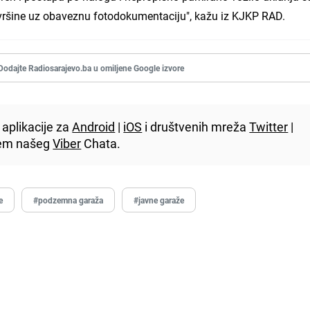
površine uz obaveznu fotodokumentaciju", kažu iz KJKP RAD.
Dodajte Radiosarajevo.ba u omiljene Google izvore
aplikacije za
Android
|
iOS
i društvenih mreža
Twitter
|
utem našeg
Viber
Chata.
e
#podzemna garaža
#javne garaže