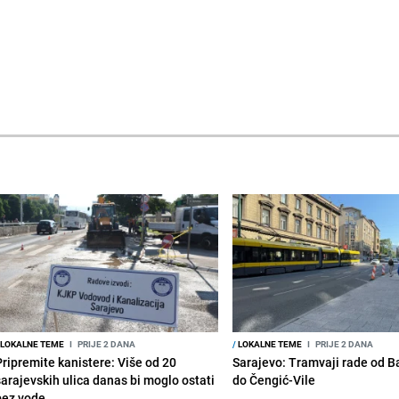
LOKALNE TEME
I
PRIJE 2 DANA
/
LOKALNE TEME
I
PRIJE 2 DANA
Pripremite kanistere: Više od 20
Sarajevo: Tramvaji rade od B
sarajevskih ulica danas bi moglo ostati
do Čengić-Vile
bez vode