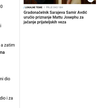
00
/
LOKALNE TEME
I
PRIJE OKO 18H
Gradonačelnik Sarajeva Samir Avdić
uručio priznanje Mattu Josephu za
jačanje prijateljskih veza
i
 a zatim
lna
c
ni dio
dio i za