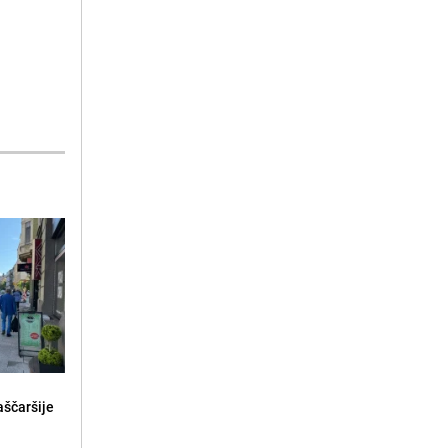
aščaršije