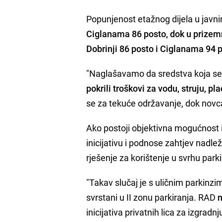
Popunjenost etažnog dijela u jav
Ciglanama 86 posto, dok u prizemn
Dobrinji 86 posto i Ciglanama 94 
"Naglašavamo da sredstva koja se 
pokrili troškovi za vodu, struju, pl
se za tekuće održavanje, dok novca
Ako postoji objektivna mogućnost 
inicijativu i podnose zahtjev nadle
rješenje za korištenje u svrhu park
"Takav slučaj je s uličnim parkinzi
svrstani u II zonu parkiranja. RAD
n
inicijativa privatnih lica za izgra