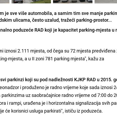
 je sve više automobila, a samim tim sve manje parki
skim ulicama, često uzalud, tražeći parking-prostor...
unalno poduzeće RAD
koji je kapacitet parking-mjesta u 
zoni iznosi 2.111 mjesta, od čega su 72 mjesta predviđena
ing-mjesta, a u II zoni 781 parking mjesta", kažu za
svi parkinzi koji su pod nadležnosti KJKP RAD u 2015. g
deonadzor i produženo je radno vrijeme koje sada iznosi 2
 parkinzima uz saobraćajnice radno vrijeme od 7:00 do 2
a i rampi, urađena je i horizontalna signalizacija svih p
e će korisnici usluga parkirati", ističu iz poduzeća.