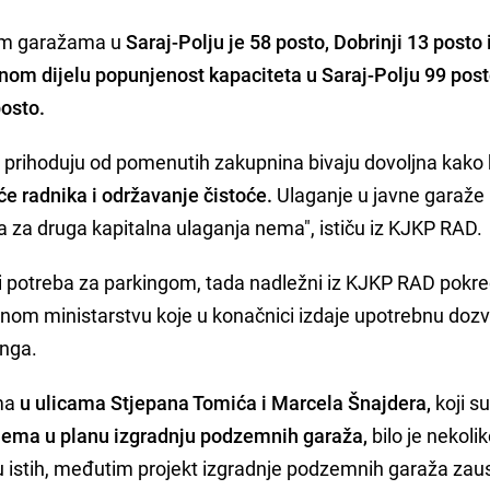
nim garažama u
Saraj-Polju je 58 posto, Dobrinji 13 posto 
om dijelu popunjenost kapaciteta u Saraj-Polju 99 post
posto.
prihoduju od pomenutih zakupnina bivaju dovoljna kako 
aće radnika i održavanje čistoće.
Ulaganje u javne garaže k
 za druga kapitalna ulaganja nema", ističu iz KJKP RAD.
i potreba za parkingom, tada nadležni iz KJKP RAD pokr
žnom ministarstvu koje u konačnici izdaje upotrebnu dozvo
inga.
ma
u ulicama Stjepana Tomića i Marcela Šnajdera,
koji s
ema u planu izgradnju podzemnih garaža,
bilo je nekoli
dnju istih, međutim projekt izgradnje podzemnih garaža zau