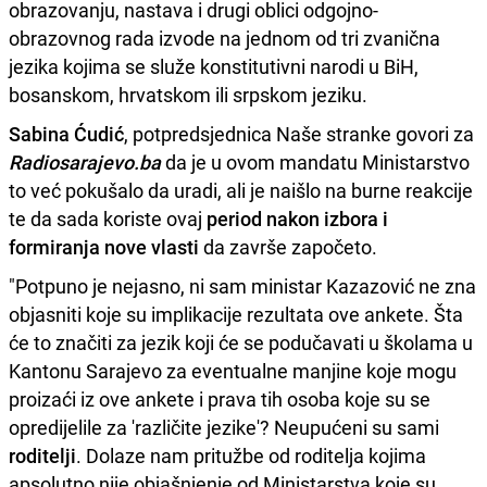
obrazovanju, nastava i drugi oblici odgojno-
obrazovnog rada izvode na jednom od tri zvanična
jezika kojima se služe konstitutivni narodi u BiH,
bosanskom, hrvatskom ili srpskom jeziku.
Sabina Ćudić
, potpredsjednica Naše stranke govori za
Radiosarajevo.ba
da je u ovom mandatu Ministarstvo
to već pokušalo da uradi, ali je naišlo na burne reakcije
te da sada koriste ovaj
period nakon izbora i
formiranja nove vlasti
da završe započeto.
"Potpuno je nejasno, ni sam ministar Kazazović ne zna
objasniti koje su implikacije rezultata ove ankete. Šta
će to značiti za jezik koji će se podučavati u školama u
Kantonu Sarajevo za eventualne manjine koje mogu
proizaći iz ove ankete i prava tih osoba koje su se
opredijelile za 'različite jezike'? Neupućeni su sami
roditelji
. Dolaze nam pritužbe od roditelja kojima
apsolutno nije objašnjenje od Ministarstva koje su