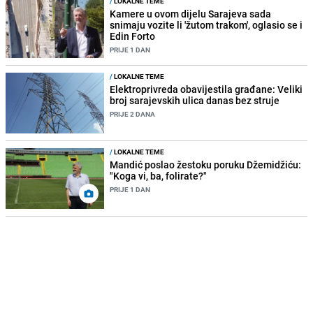
/
LOKALNE TEME
Kamere u ovom dijelu Sarajeva sada
snimaju vozite li 'žutom trakom', oglasio se i
Edin Forto
PRIJE 1 DAN
/
LOKALNE TEME
Elektroprivreda obavijestila građane: Veliki
broj sarajevskih ulica danas bez struje
PRIJE 2 DANA
/
LOKALNE TEME
Mandić poslao žestoku poruku Džemidžiću:
"Koga vi, ba, folirate?"
PRIJE 1 DAN