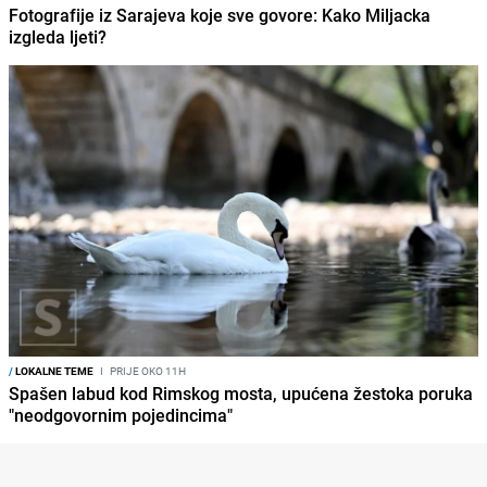
Fotografije iz Sarajeva koje sve govore: Kako Miljacka
izgleda ljeti?
/
LOKALNE TEME
I
PRIJE OKO 11H
Spašen labud kod Rimskog mosta, upućena žestoka poruka
"neodgovornim pojedincima"