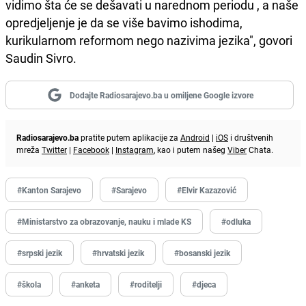
vidimo šta će se dešavati u narednom periodu , a naše
opredjeljenje je da se više bavimo ishodima,
kurikularnom reformom nego nazivima jezika", govori
Saudin Sivro.
Dodajte Radiosarajevo.ba u omiljene Google izvore
Radiosarajevo.ba
pratite putem aplikacije za
Android
|
iOS
i društvenih
mreža
Twitter
|
Facebook
|
Instagram
, kao i putem našeg
Viber
Chata.
#Kanton Sarajevo
#Sarajevo
#Elvir Kazazović
#Ministarstvo za obrazovanje, nauku i mlade KS
#odluka
#srpski jezik
#hrvatski jezik
#bosanski jezik
#škola
#anketa
#roditelji
#djeca