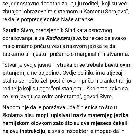
se jednostavno dodatno zbunjuju roditelji koji su već
zbunjeni obrazovnim sistemom u Kantonu Sarajevo",
rekla je potpredsjednica Naše stranke.
Saudin Sivro
, predsjednik Sindikata osnovnog
obrazovanja je za
Radiosarajevo.ba
rekao da svako
malo imamo priču u vezi s nazivom jezika te da
tapkamo u mjestu i pričamo o marginalnim stvarima.
"Stvar je ovdje jasna –
struka bi se trebala baviti ovim
pitanjem
, a ne pojedinci. Ovdje politika ima utjecaj i
stalno se nešto želi postići ovom pričom o anketiranju
roditelja koji su ogorčeni stanjem u školama, tako da
se ismijavaju sa ovim anketama", govori Sivro.
Napominje da je poražavajuća činjenica to što u
školama
nisu mogli upisivati naziv maternjeg jezika
hemijskom olovkom zato što su dva mjeseca čekali
na ovu instrukciju
, a svaki inspektor je mogao da ih