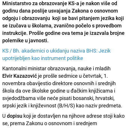
Ministarstvo za obrazovanje KS-a je nakon više od
godinu dana poslije usvajanja Zakona o osnovnom
odgoju i obrazovanju koji se bavi pitanjem jezika koji
se izučava u školama, zvanično počelo s provedbom
instrukcije. Prošle godine ova tema je izazvala brojne
polemike u javnosti.
KS / Bh. akademici o ukidanju naziva BHS: Jezik
upotrijebljen kao instrument politike
Kantonalni ministar obrazovanja, nauke i mladih
Elvir Kazazović
je prošle sedmice u četvrtak, 1.
novembra obavijestio direktore osnovnih i srednjih
škola da ove školske godine u đačkim knjižicama i
svjedodžbama više neće pisati bosanski, hrvatski,
srpski jezik i književnost (B/H/S) kao naziv predmeta.
U
dopisu
koji je dostavljen na njihove adrese stoji kako
se, prema Zakonu o osnovnom i srednjem