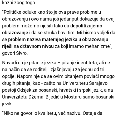
kazni zbog toga.
"Političke odluke kao što je ova prave problme u
obrazovanju i ovo nama još jedanput dokazuje da ovaj
problem možemo riješiti tako da
depolitizujemo
obrazovanje
i da se struka bavi tim. Mi bismo voljeli da
se
problem naziva maternjeg jezika u obrazovanju
riješi na državnom nivou
za koji imamo mehanizme",
govori Sivro.
Navodi da je pitanje jezika – pitanje identiteta, ali ne
na način da se roditelji izjašnjavaju za jednu od tri
opcije. Napominje da se ovim pitanjem povlači mnogo
drugih pitanja, kao - zašto na Univerzitetu Sarajevo
postoji Odsjek za bosanski, hrvatski i srpski jezik, a na
Univerzitetu Džemal Bijedić u Mostaru samo bosanski
jezik...
"Niko ne govori o kvalitetu, već nazivu. Ostaje da