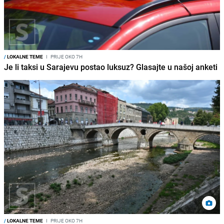
/
LOKALNE TEME
I
PRIJE OKO 7H
Je li taksi u Sarajevu postao luksuz? Glasajte u našoj anketi
/
LOKALNE TEME
I
PRIJE OKO 7H