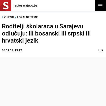
Otvor
/
VIJESTI
/
LOKALNE TEME
Roditelji školaraca u Sarajevu
odlučuju: Ili bosanski ili srpski ili
hrvatski jezik
05.11.18. 13:17
L. K.