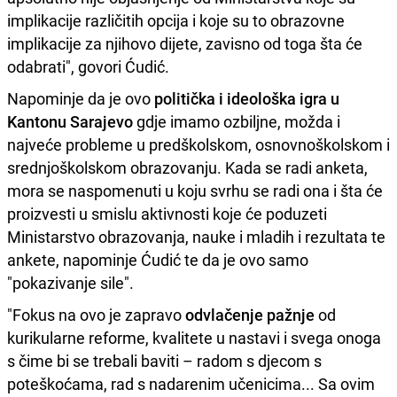
implikacije različitih opcija i koje su to obrazovne
implikacije za njihovo dijete, zavisno od toga šta će
odabrati", govori Ćudić.
Napominje da je ovo
politička i ideološka igra u
Kantonu Sarajevo
gdje imamo ozbiljne, možda i
najveće probleme u predškolskom, osnovnoškolskom i
srednjoškolskom obrazovanju. Kada se radi anketa,
mora se naspomenuti u koju svrhu se radi ona i šta će
proizvesti u smislu aktivnosti koje će poduzeti
Ministarstvo obrazovanja, nauke i mladih i rezultata te
ankete, napominje Ćudić te da je ovo samo
"pokazivanje sile".
"Fokus na ovo je zapravo
odvlačenje pažnje
od
kurikularne reforme, kvalitete u nastavi i svega onoga
s čime bi se trebali baviti – radom s djecom s
poteškoćama, rad s nadarenim učenicima... Sa ovim