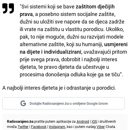
"Svi sistemi koji se bave
zaštitom
dječijih
prava
, a posebno sistem socijalne zaštite,
dužni su uložiti sve napore da se djeca zadrže
ili vrate na zaštitu u vlastitu porodicu. Ukoliko,
pak, to nije moguće, dužni su razvijati modele
alternativne zaštite, koji su humaniji,
usmjereni
na dijete i individualizirani,
uvažavajući pritom
prije svega prava, dobrobit i najbolji interes
djeteta, te pravo djeteta da
učestvuje
u
procesima donošenja odluka koje ga se tiču“.
A najbolji interes djeteta je i odrastanje u porodici.
Dodajte Radiosarajevo.ba u omiljene Google izvore
Radiosarajevo.ba
pratite putem aplikacije za
Android
|
iOS
i društvenih
mreža
Twitter
|
Facebook
|
Instagram
, kao i putem našeg
Viber
Chata.