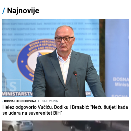
/
Najnovije
/
BOSNA I HERCEGOVINA
I
PRIJE 25MIN
Helez odgovorio Vučiću, Dodiku i Brnabić: "Neću šutjeti kada
se udara na suverenitet BiH"