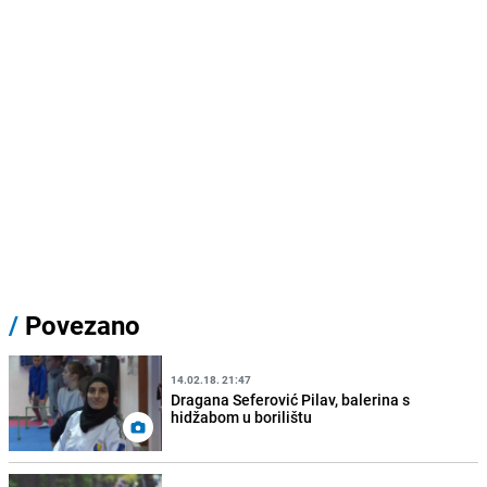
/
Povezano
14.02.18. 21:47
Dragana Seferović Pilav, balerina s
hidžabom u borilištu