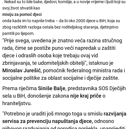
. Nekad su to bile bake, djedovi, komšije, a u novije vrijeme i ljudi koji su
svoj život shvatili kao
misiju za pomoć djeci
onda kada im to najviše treba – da bi oko 2000 djece u BiH, koja su
zbog različitih razloga ostala bez roditeljskog staranja, djetinjstvo
pamtili po lijepom.
"Prije svega, uvedena je znatno veća razina stručnog
rada, čime se postiže puno veći napredak u zaštiti
djece i odraslih osoba koje trebaju ovaj vid
zbrinjavanja, te udomiteljskih obitelji", istaknuo je
Miroslav Jurešić
, pomoćnik federalnog ministra rada i
socijalne politike za oblast socijalne i
dječije
zaštite.
Prema riječima
Siniše Balje
, predstavnika SOS
Dječijih
sela u BiH, donošenje zakona
nije kraj priče
o
hraniteljstvu.
"Potrebno je uraditi još mnogo toga u smislu
razvijanja
servisa za prevenciju napuštanja djece,
odnosno
njihovog razdvajanja od porodica porijekla, unaprijediti