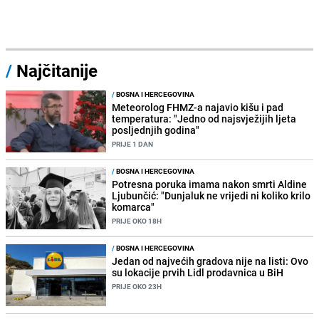
/
Najčitanije
/
BOSNA I HERCEGOVINA
Meteorolog FHMZ-a najavio kišu i pad
temperatura: "Jedno od najsvježijih ljeta
posljednjih godina"
PRIJE 1 DAN
/
BOSNA I HERCEGOVINA
Potresna poruka imama nakon smrti Aldine
Ljubunčić: "Dunjaluk ne vrijedi ni koliko krilo
komarca"
PRIJE OKO 18H
/
BOSNA I HERCEGOVINA
Jedan od najvećih gradova nije na listi: Ovo
su lokacije prvih Lidl prodavnica u BiH
PRIJE OKO 23H