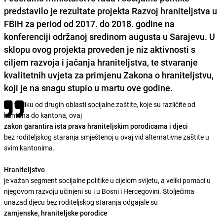
predstavilo je rezultate projekta Razvoj hraniteljstva u
FBIH za period od 2017. do 2018. godine na
konferenciji održanoj sredinom
augusta
u Sarajevu. U
sklopu ovog projekta
proveden
je niz
aktivnosti
s
ciljem razvoja i jačanja hraniteljstva, te stvaranje
kvalitetnih uvjeta za primjenu Zakona o hraniteljstvu,
koji je na snagu stupio u
martu
ove godine.
Za razliku od drugih oblasti socijalne zaštite, koje su različite od
kantona do kantona, ovaj
zakon
garantira
ista prava hraniteljskim porodicama i djeci
bez roditeljskog staranja smještenoj u ovaj vid alternativne zaštite u
svim kantonima.
Hraniteljstvo
je važan segment socijalne politike u cijelom svijetu, a veliki pomaci u
njegovom razvoju učinjeni su i u Bosni i Hercegovini. Stoljećima
unazad djecu bez roditeljskog staranja odgajale su
zamjenske, hraniteljske porodice