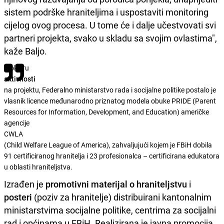
sistem podrške hraniteljima i uspostaviti monitoring
cijelog ovog procesa. U tome će i dalje
učestvovati
svi
partneri projekta, svako u skladu sa svojim ovlastima",
kaže
Baljo
.
U okviru
aktivnosti
na projektu, Federalno ministarstvo rada i socijalne politike postalo je
vlasnik licence međunarodno priznatog modela obuke PRIDE (Parent
Resources for Information, Development, and Education) američke
agencije
CWLA
(Child Welfare League of America), zahvaljujući kojem je FBiH dobila
91 certificiranog hranitelja i 23 profesionalca – certificirana edukatora
u oblasti hraniteljstva.
Izrađen je
promotivni materijal o hraniteljstvu
i
posteri
(poziv za hranitelje) distribuirani kantonalnim
ministarstvima socijalne politike, centrima za socijalni
rad i općinama u FBiH. Realizirana je javna promocija