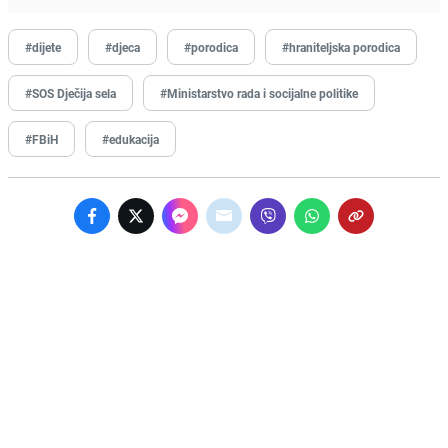
#dijete
#djeca
#porodica
#hraniteljska porodica
#SOS Dječija sela
#Ministarstvo rada i socijalne politike
#FBiH
#edukacija