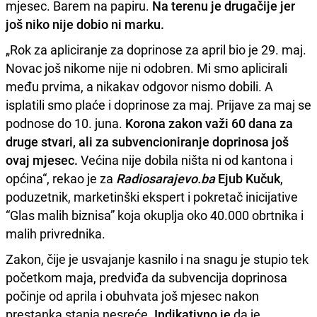
mjesec. Barem na papiru.
Na terenu je drugačije jer
još niko nije dobio ni marku.
„Rok za apliciranje za doprinose za april bio je 29. maj.
Novac još nikome nije ni odobren. Mi smo aplicirali
među prvima, a nikakav odgovor nismo dobili. A
isplatili smo plaće i doprinose za maj. Prijave za maj se
podnose do 10. juna.
Korona zakon važi 60 dana za
druge stvari, ali za subvencioniranje doprinosa još
ovaj mjesec.
Većina nije dobila ništa ni od kantona i
općina“, rekao je za
Radiosarajevo.ba
Ejub Kučuk
,
poduzetnik, marketinški ekspert i pokretač inicijative
“Glas malih biznisa” koja okuplja oko 40.000 obrtnika i
malih privrednika.
Zakon, čije je usvajanje kasnilo i na snagu je stupio tek
početkom maja, predviđa da subvencija doprinosa
počinje od aprila i obuhvata još mjesec nakon
prestanka stanja nesreće.
Indikativno je
da je