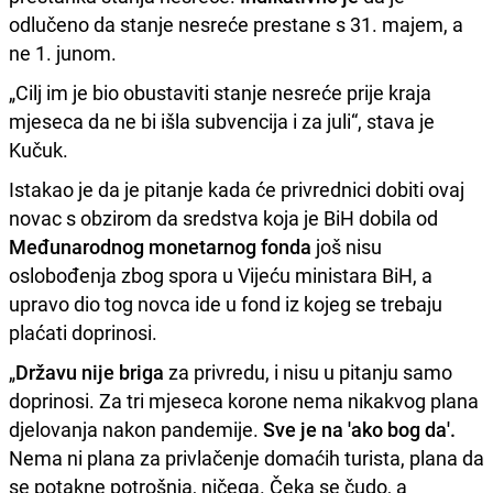
odlučeno da stanje nesreće prestane s 31. majem, a
ne 1. junom.
„Cilj im je bio obustaviti stanje nesreće prije kraja
mjeseca da ne bi išla subvencija i za juli“, stava je
Kučuk.
Istakao je da je pitanje kada će privrednici dobiti ovaj
novac s obzirom da sredstva koja je BiH dobila od
Međunarodnog monetarnog fonda
još nisu
oslobođenja zbog spora u Vijeću ministara BiH, a
upravo dio tog novca ide u fond iz kojeg se trebaju
plaćati doprinosi.
„
Državu nije briga
za privredu, i nisu u pitanju samo
doprinosi. Za tri mjeseca korone nema nikakvog plana
djelovanja nakon pandemije.
Sve je na 'ako bog da'.
Nema ni plana za privlačenje domaćih turista, plana da
se potakne potrošnja, ničega. Čeka se čudo, a