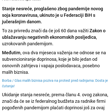
Stanje nesreće
, proglašeno zbog pandemije novog
soja koronavirusa, ukinuto je u Federaciji BiH s
jučerašnjim danom.
To za privredu znači da će još 60 dana važiti
Zakon o
ublažavanju negativnih ekonomskih posljedica
,
uzrokovanih pandemijom.
Međutim
, ova dva mjeseca važenja ne odnose se na
subvencioniranje doprinosa, koje je bilo jedan od
osnovnih zahtjeva i vapaja poslodavaca, posebno
malih biznisa.
Borba /
Glas malih biznisa poziva na protest pred radnjama: Dosta je
ćutanja!
Ukidanje stanja nesreće, prema članu 4. ovog zakona,
znači da će se iz federalnog budžeta za radnike firmi
pogođenih pandemijom plaćati doprinosi još za ovaj