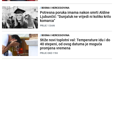
/
BOSNA I HERCEGOVINA
Potresna poruka imama nakon smrti Aldine
Ljubunčić: "Dunjaluk ne vrijedi ni koliko krilo
komarca"
PRIJE 1 DAN
/
BOSNA I HERCEGOVINA
Stiže novi toplotni val: Temperature idu i do
40 stepeni, od ovog datuma je moguća
promjena vremena
PRIJE OKO 19H