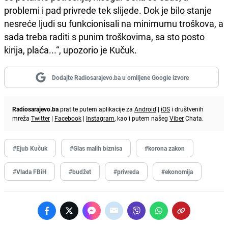
problemi i pad privrede tek slijede. Dok je bilo stanje
nesreće ljudi su funkcionisali na minimumu troškova, a
sada treba raditi s punim troškovima, sa sto posto
kirija, plaća...“, upozorio je Kučuk.
Dodajte Radiosarajevo.ba u omiljene Google izvore
Radiosarajevo.ba
pratite putem aplikacije za
Android
|
iOS
i društvenih
mreža
Twitter
|
Facebook
|
Instagram
, kao i putem našeg
Viber
Chata.
#Ejub Kučuk
#Glas malih biznisa
#korona zakon
#Vlada FBiH
#budžet
#privreda
#ekonomija