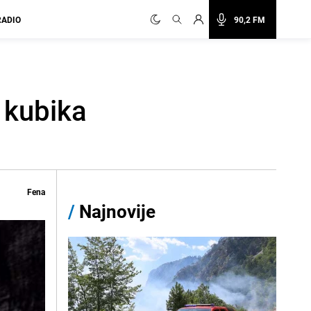
RADIO
90,2 FM
 kubika
Fena
/
Najnovije