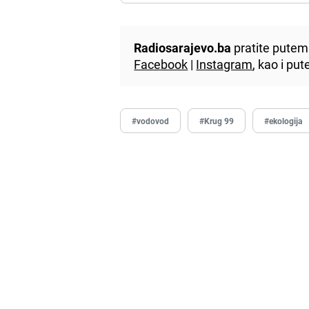
Radiosarajevo.ba
pratite putem 
Facebook
|
Instagram
, kao i p
#vodovod
#Krug 99
#ekologija