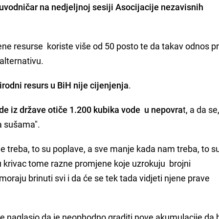
 uvodničar na nedjeljnoj sesiji Asocijacije nezavisnih
dene resurse koriste više od 50 posto te da takav odnos 
lternativu.
irodni resurs u BiH nije cijenjenja
.
de iz države otiče 1.200 kubika vode u nepovra
t, a da se
sa sušama".
 treba, to su poplave, a sve manje kada nam treba, to su
u krivac tome razne promjene koje uzrokuju brojni
oraju brinuti svi i da će se tek tada vidjeti njene prave
je naglasio da je neophodno graditi nove akumulacije da b