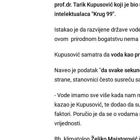
prof.dr.
Tarik Kupusović
koji je bio
intelektualaca ''Krug 99''.
Istakao je da razvijene države vo
ovom prirodnom bogatstvu nema a
Kupusović samatra da
voda kao pr
Naveo je podatak "
da svake sekun
strane, stanovnici često susreću 
- Vode imamo sve više kada nam ne
kazao je Kupusović, te dodao da s
faktori. Poručio je da se o vodama m
vrijednosti.
Bh. klimatolog
Željko Majstorović