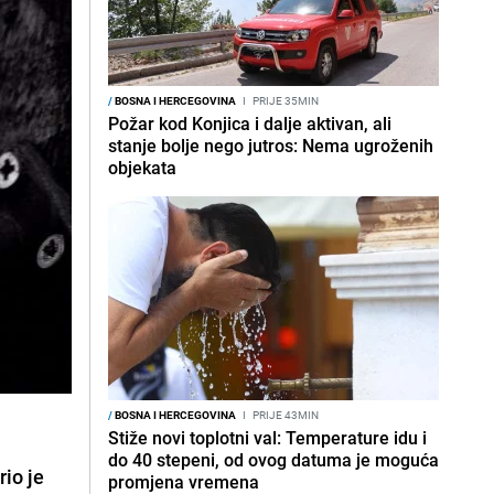
/
BOSNA I HERCEGOVINA
I
PRIJE 35MIN
Požar kod Konjica i dalje aktivan, ali
stanje bolje nego jutros: Nema ugroženih
objekata
/
BOSNA I HERCEGOVINA
I
PRIJE 43MIN
Stiže novi toplotni val: Temperature idu i
do 40 stepeni, od ovog datuma je moguća
rio je
promjena vremena