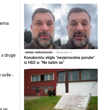
prema
/
BOSNA I HERCEGOVINA
I
PRIJE OKO 1H
, s druge
Konakoviću stigle "nevjerovatne poruke"
iz HDZ-a: "Ne šalim se"
 suše -
i se