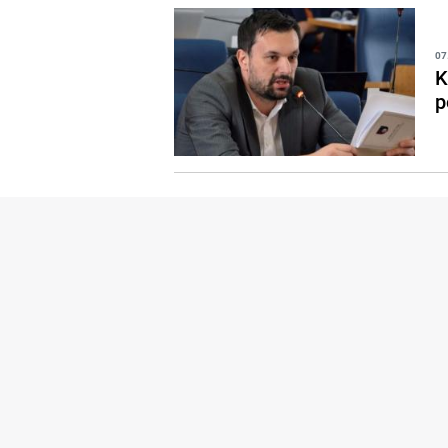
07
K
p