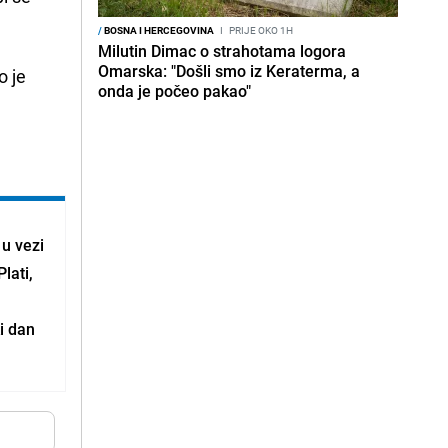
/
BOSNA I HERCEGOVINA
I
PRIJE OKO 1H
Milutin Dimac o strahotama logora
Omarska: "Došli smo iz Keraterma, a
o je
onda je počeo pakao"
 u vezi
lati,
i dan