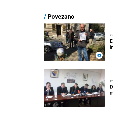
/
Povezano
22
E
i
17
D
m