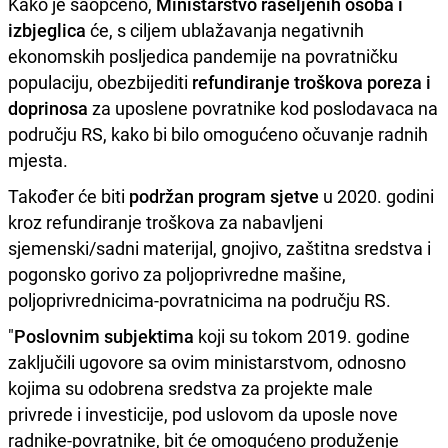
Kako je saopćeno,
Ministarstvo raseljenih osoba i
izbjeglica
će, s ciljem ublažavanja negativnih
ekonomskih posljedica pandemije na povratničku
populaciju, obezbijediti
refundiranje troškova poreza i
doprinosa
za uposlene povratnike kod poslodavaca na
području RS, kako bi bilo omogućeno očuvanje radnih
mjesta.
Također će biti
podržan program sjetve
u 2020. godini
kroz refundiranje troškova za nabavljeni
sjemenski/sadni materijal, gnojivo, zaštitna sredstva i
pogonsko gorivo za poljoprivredne mašine,
poljoprivrednicima-povratnicima na području RS.
"
Poslovnim subjektima
koji su tokom 2019. godine
zaključili ugovore sa ovim ministarstvom, odnosno
kojima su odobrena sredstva za projekte male
privrede i investicije, pod uslovom da uposle nove
radnike-povratnike, bit će omogućeno produženje