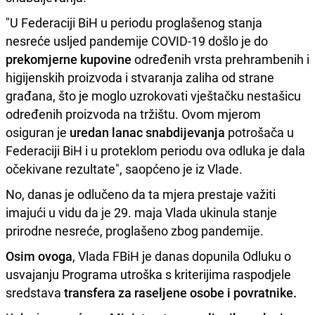
"U Federaciji BiH u periodu proglašenog stanja
nesreće usljed pandemije COVID-19 došlo je do
prekomjerne kupovine
određenih vrsta prehrambenih i
higijenskih proizvoda i stvaranja zaliha od strane
građana, što je moglo uzrokovati vještačku nestašicu
određenih proizvoda na tržištu. Ovom mjerom
osiguran je
uredan lanac snabdijevanja
potrošača u
Federaciji BiH i u proteklom periodu ova odluka je dala
očekivane rezultate", saopćeno je iz Vlade.
No, danas je odlučeno da ta mjera prestaje važiti
imajući u vidu da je 29. maja Vlada ukinula stanje
prirodne nesreće, proglašeno zbog pandemije.
Osim ovoga
, Vlada FBiH je danas dopunila Odluku o
usvajanju Programa utroška s kriterijima raspodjele
sredstava
transfera za raseljene osobe i povratnike.