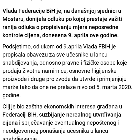
Vlada Federacije BiH
je, na današnjoj sjednici u
Mostaru, donijela odluku po kojoj prestaje važiti
ranija odluka o propisivanju mjera neposredne
kontrole cijena
, donesena 9. aprila ove godine.
Podsjetimo, odlukom od 9.aprila Vlada FBiH je
propisala obavezu za sve učesnike u lancu
snabdijevanja, odnosno pravne i fizičke osobe koje
prodaju životne namirnice, osnovne higijenske
proizvode i druge proizvode da utvrde i primjenjuju
marže tako da one ne prelaze nivo od 5. marta 2020.
godine.
Cilj je bio zaštita ekonomskih interesa građana u
Federaciji BiH,
suzbijanje nerealnog utvrđivanja
cijena
i sprječavanje eventualnog nepoštenog i
neodgovornog ponašanja učesnika u lancu
snabdijevanja.