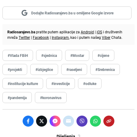
Dodajte Radiosarajevo.ba u omiljene Google izvore
Radiosarajevo.ba
pratite putem aplikacije za
Android
|
iOS
i društvenih
mreža
Twitter
|
Facebook
|
Instagram
, kao i putem našeg
Viber
Chata.
#Vlada FBiH
#sjednica
#Mostar
#cijene
#projekti
#izbjeglice
#raseljeni
#Srebrenica
#institucije kulture
#investicije
#odluke
#pandemija
#koronavirus
3
Dijeljenja