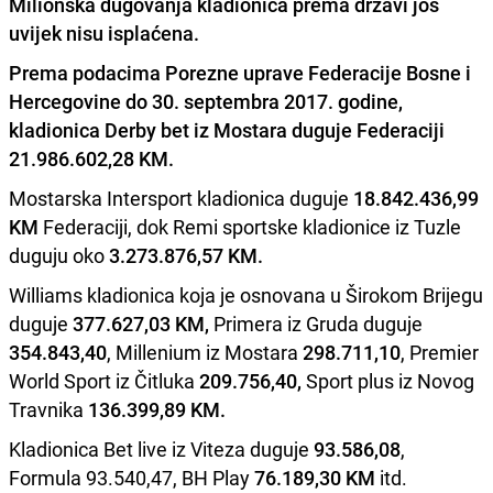
Milionska dugovanja kladionica prema državi još
uvijek nisu isplaćena.
Prema podacima Porezne uprave Federacije Bosne i
Hercegovine do 30. septembra 2017. godine,
kladionica Derby bet iz Mostara duguje Federaciji
21.986.602,28 KM.
Mostarska Intersport kladionica duguje
18.842.436,99
KM
Federaciji, dok Remi sportske kladionice iz Tuzle
duguju oko
3.273.876,57 KM.
Williams kladionica koja je osnovana u Širokom Brijegu
duguje
377.627,03 KM,
Primera iz Gruda duguje
354.843,40
, Millenium iz Mostara
298.711,10
, Premier
World Sport iz Čitluka
209.756,40,
Sport plus iz Novog
Travnika
136.399,89 KM.
Kladionica Bet live iz Viteza duguje
93.586,08
,
Formula 93.540,47, BH Play
76.189,30 KM
itd.