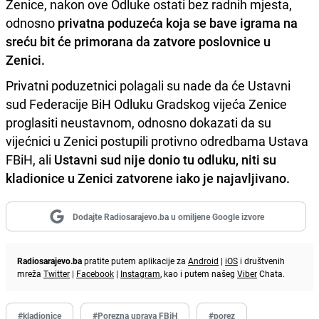
Zenice, nakon ove Odluke ostati bez radnih mjesta,
odnosno
privatna poduzeća koja se bave igrama na
sreću bit će primorana da zatvore poslovnice u
Zenici.
Privatni poduzetnici polagali su nade da će Ustavni
sud Federacije BiH Odluku Gradskog vijeća Zenice
proglasiti neustavnom, odnosno dokazati da su
vijećnici u Zenici postupili protivno odredbama Ustava
FBiH, ali
Ustavni sud nije donio tu odluku, niti su
kladionice u Zenici zatvorene iako je najavljivano.
Dodajte Radiosarajevo.ba u omiljene Google izvore
Radiosarajevo.ba
pratite putem aplikacije za
Android
|
iOS
i društvenih
mreža
Twitter
|
Facebook
|
Instagram
, kao i putem našeg
Viber
Chata.
#kladionice
#Porezna uprava FBiH
#porez