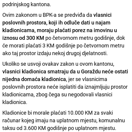
podrinjskog kantona.
Ovim zakonom u BPK-a se predviđa da
vlasnici
poslovnih prostora, koji ih odluče dati u najam
kladionicama, moraju plaćati porez na imovinu u
iznosu od 300 KM
po četvornom metru godišnje, dok
će morati plaćati 3 KM godišnje po četvornom metru
ako taj prostor izdaju nekoj drugoj djelatnosti.
Ukoliko se usvoji ovakav zakon u ovom kantonu,
vlasnici kladionica smatraju da u Goraždu neće ostati
nijedna domaća kladionica
, jer se vlasnicima
poslovnih prostora neće isplatiti da iznajmljuju prostor
kladionicama, zbog čega su negodovali vlasnici
kladionica.
Kladionice bi morale plaćati 10.000 KM za svaki
računar kojeg imaju na uplatnom mjestu, komunalnu
taksu od 3.600 KM godišnje po uplatnom mjestu.