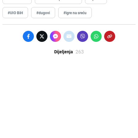
#UIO BiH
#dugovi
#igre na sreću
263
Dijeljenja