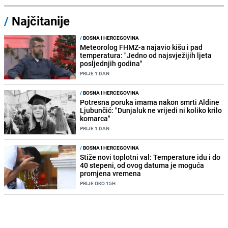
/
Najčitanije
/
BOSNA I HERCEGOVINA
Meteorolog FHMZ-a najavio kišu i pad
temperatura: "Jedno od najsvježijih ljeta
posljednjih godina"
PRIJE 1 DAN
/
BOSNA I HERCEGOVINA
Potresna poruka imama nakon smrti Aldine
Ljubunčić: "Dunjaluk ne vrijedi ni koliko krilo
komarca"
PRIJE 1 DAN
/
BOSNA I HERCEGOVINA
Stiže novi toplotni val: Temperature idu i do
40 stepeni, od ovog datuma je moguća
promjena vremena
PRIJE OKO 15H