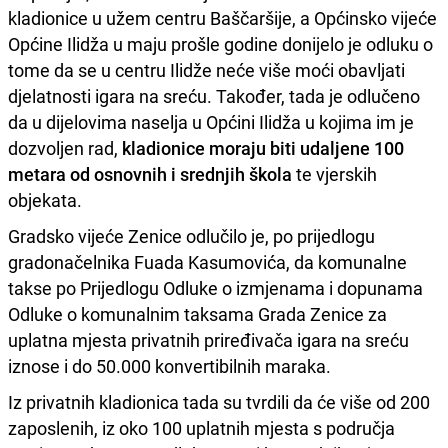
kladionice u užem centru Baščaršije, a Općinsko vijeće
Općine Ilidža u maju prošle godine donijelo je odluku o
tome da se u centru Ilidže neće više moći obavljati
djelatnosti igara na sreću. Također, tada je odlučeno
da u dijelovima naselja u Općini Ilidža u kojima im je
dozvoljen rad,
kladionice moraju biti udaljene 100
metara od osnovnih i srednjih škola
te vjerskih
objekata.
Gradsko vijeće Zenice odlučilo je, po prijedlogu
gradonačelnika Fuada Kasumovića, da komunalne
takse po Prijedlogu Odluke o izmjenama i dopunama
Odluke o komunalnim taksama Grada Zenice za
uplatna mjesta privatnih priređivača igara na sreću
iznose i do 50.000 konvertibilnih maraka.
Iz privatnih kladionica tada su tvrdili da će više od 200
zaposlenih, iz oko 100 uplatnih mjesta s područja