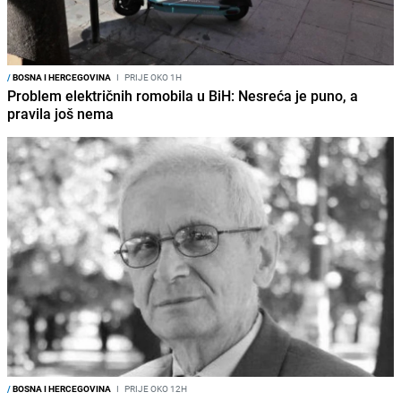
/
BOSNA I HERCEGOVINA
I
PRIJE OKO 1H
Problem električnih romobila u BiH: Nesreća je puno, a
pravila još nema
/
BOSNA I HERCEGOVINA
I
PRIJE OKO 12H