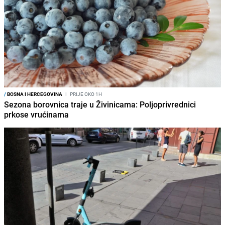
/
BOSNA I HERCEGOVINA
I
PRIJE OKO 1H
Sezona borovnica traje u Živinicama: Poljoprivrednici
prkose vrućinama