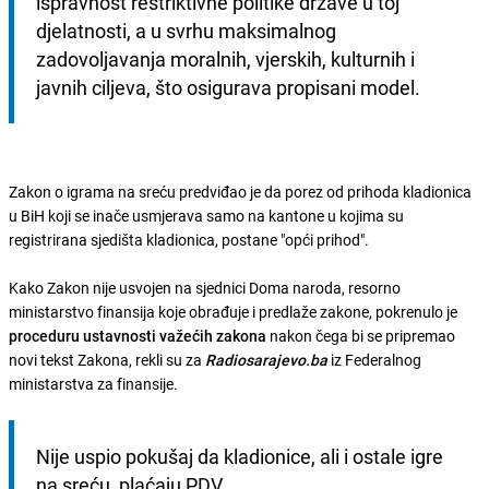
ispravnost restriktivne politike države u toj 
djelatnosti, a u svrhu maksimalnog 
zadovoljavanja moralnih, vjerskih, kulturnih i 
javnih ciljeva, što osigurava propisani model.
Zakon o igrama na sreću predviđao je da porez od prihoda kladionica
u BiH koji se inače usmjerava samo na kantone u kojima su
registrirana sjedišta kladionica, postane "opći prihod".
Kako Zakon nije usvojen na sjednici Doma naroda, resorno
ministarstvo finansija koje obrađuje i predlaže zakone, pokrenulo je
proceduru ustavnosti važećih zakona
nakon čega bi se pripremao
novi tekst Zakona, rekli su za
Radiosarajevo.ba
iz Federalnog
ministarstva za finansije.
Nije uspio pokušaj da kladionice, ali i ostale igre 
na sreću, plaćaju PDV.